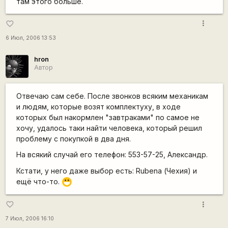
там этого больше.
more_vert
favorite_border
6 Июл, 2006 13:53
hron
Автор
Отвечаю сам себе. После звонков всяким механикам
и людям, которые возят комплектуху, в ходе
которых был накормлен "завтраками" по самое не
хочу, удалось таки найти человека, который решил
проблему с покупкой в два дня.
На всякий случай его телефон: 553-57-25, Александр.
Кстати, у него даже выбор есть: Rubena (Чехия) и
ещё что-то.
:D
more_vert
favorite_border
7 Июл, 2006 16:10