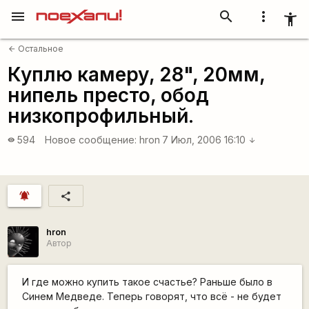
menu
search
more_vert
accessibility_new
Остальное
arrow_back
Куплю камеру, 28", 20мм,
нипель престо, обод
низкопрофильный.
594
Новое сообщение:
hron
7 Июл, 2006 16:10
visibility
arrow_downward
notifications_active
share
hron
Автор
И где можно купить такое счастье? Раньше было в
Синем Медведе. Теперь говорят, что всё - не будет