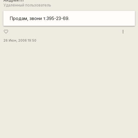
Андрей111
Удалённый пользователь
Продам, звони т.395-23-69.
more_vert
favorite_border
26 Июн, 2006 19:50