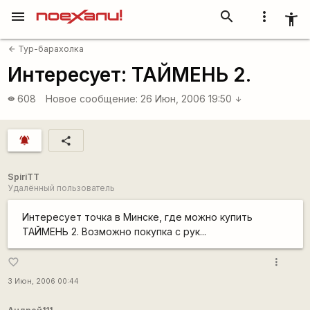
menu
search
more_vert
accessibility_new
Тур-барахолка
arrow_back
Интересует: ТАЙМЕНЬ 2.
608
Новое сообщение:
26 Июн, 2006 19:50
visibility
arrow_downward
notifications_active
share
SpiriTT
Удалённый пользователь
Интересует точка в Минске, где можно купить
ТАЙМЕНЬ 2. Возможно покупка с рук...
more_vert
favorite_border
3 Июн, 2006 00:44