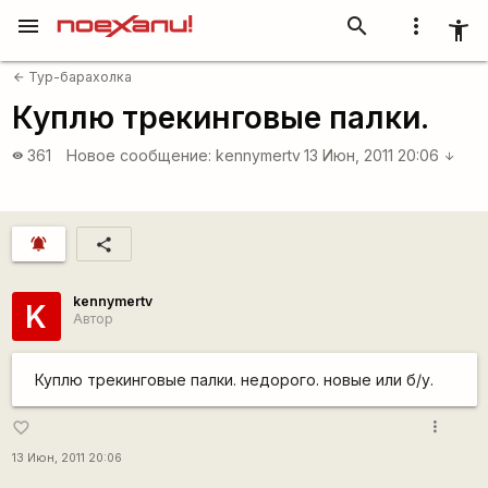
menu
search
more_vert
accessibility_new
Тур-барахолка
arrow_back
Куплю трекинговые палки.
361
Новое сообщение:
kennymertv
13 Июн, 2011 20:06
visibility
arrow_downward
notifications_active
share
kennymertv
K
Автор
Куплю трекинговые палки. недорого. новые или б/у.
more_vert
favorite_border
13 Июн, 2011 20:06