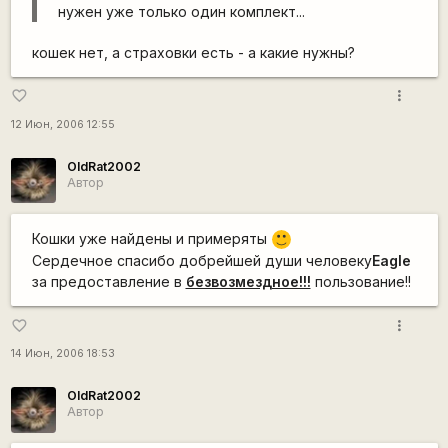
нужен уже только один комплект...
кошек нет, а страховки есть - а какие нужны?
more_vert
favorite_border
12 Июн, 2006 12:55
OldRat2002
Автор
Кошки уже найдены и примеряты
:)
Сердечное спасибо добрейшей души человеку
Eagle
за предоставление в
безвозмездное!!!
пользование!!
more_vert
favorite_border
14 Июн, 2006 18:53
OldRat2002
Автор