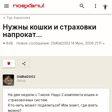
menu
search
more_vert
accessibility_new
Тур-барахолка
arrow_back
Нужны кошки и страховки
напрокат...
848
Новое сообщение:
OldRat2002
14 Июн, 2006 21:11
visibility
arrow_downward
notifications_active
share
OldRat2002
Автор
На две недели с 1 июля. Надо 2 комплекта кошек и
страховочных систем.
Кто-нить может поделиться? Или знает, где взять
можно?