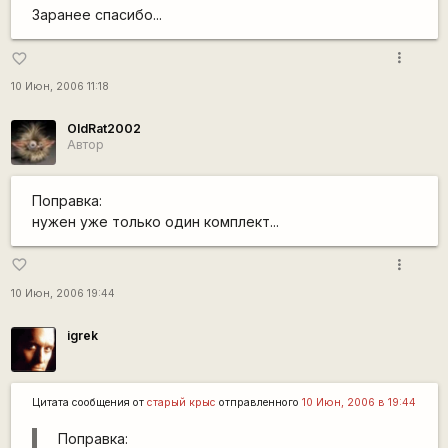
Заранее спасибо...
more_vert
favorite_border
10 Июн, 2006 11:18
OldRat2002
Автор
Поправка:
нужен уже только один комплект...
more_vert
favorite_border
10 Июн, 2006 19:44
igrek
Цитата сообщения от
старый крыс
отправленного
10 Июн, 2006 в 19:44
Поправка: