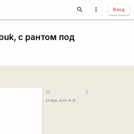
search
more_vert
Вход
buk, с рантом под
more_vert
favorite_border
24 Май, 2005 14:18