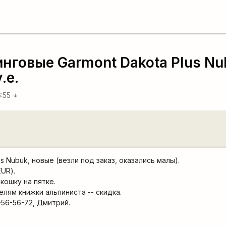
нговые Garmont Dakota Plus Nu
.е.
6:55
arrow_downward
s Nubuk, новые (везли под заказ, оказались малы).
EUR).
кошку на пятке.
телям книжки альпиниста -- скидка.
5-56-56-72, Дмитрий.