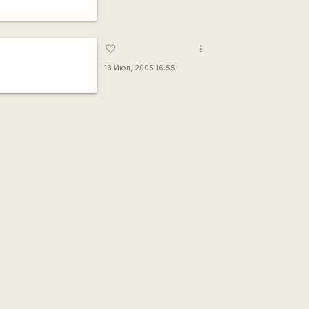
more_vert
favorite_border
13 Июл, 2005 16:55