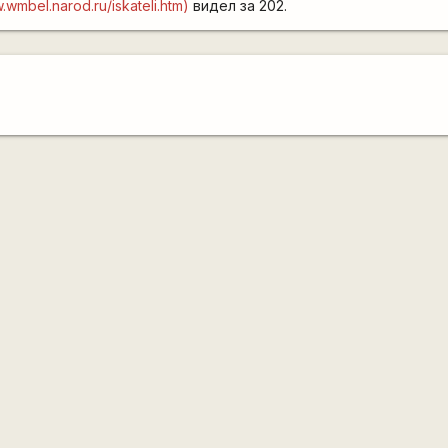
.wmbel.narod.ru/iskateli.htm)
видел за 202.