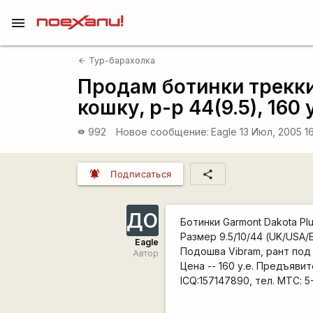
menu
Тур-барахолка
arrow_back
Продам ботинки трекки
кошку, р-р 44(9.5), 160 у
992
Новое сообщение:
Eagle
13 Июл, 2005 1
visibility
notifications_active
share
Подписаться
ДО
Ботинки Garmont Dakota Plu
Размер 9.5/10/44 (UK/USA/
Eagle
Подошва Vibram, рант под 
Автор
Цена -- 160 у.е. Предъяви
ICQ:157147890, тел. МТС: 