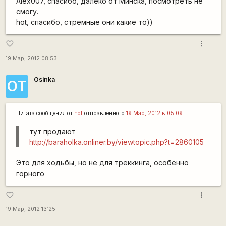
Alex007, спасибо, далеко от Минска, посмотреть не
смогу.
hot, спасибо, стремные они какие то))
more_vert
favorite_border
19 Мар, 2012 08:53
Osinka
ОТ
Цитата сообщения от
hot
отправленного
19 Мар, 2012 в 05:09
тут продают
http://baraholka.onliner.by/viewtopic.php?t=2860105
Это для ходьбы, но не для треккинга, особенно
горного
more_vert
favorite_border
19 Мар, 2012 13:25