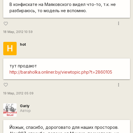
В конфискате на Маяковского видел что-то, т.к. не
разбираюсь, то модель не вспомню.
more_vert
favorite_border
18 Мар, 2012 10:59
hot
H
тут продают
http://baraholka.onliner.by/viewtopic.php?t=2860105
more_vert
favorite_border
19 Мар, 2012 05:09
Gariy
Автор
Йожык, спасибо, дороговато для наших просторов.