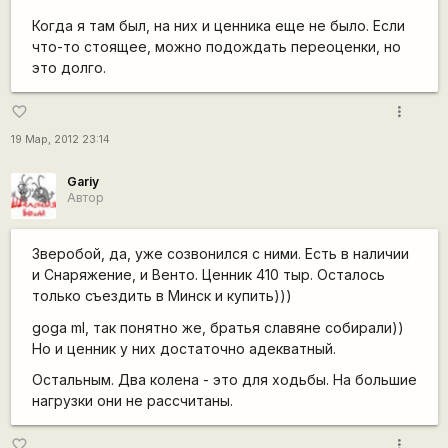
Когда я там был, на них и ценника еще не было. Если
что-то стоящее, можно подождать переоценки, но
это долго.
more_vert
favorite_border
19 Мар, 2012 23:14
Gariy
Автор
Зверобой, да, уже созвонился с ними. Есть в наличии
и Снаряжение, и Венто. Ценник 410 тыр. Осталось
только съездить в Минск и купить)))
goga ml, так понятно же, братья славяне собирали))
Но и ценник у них достаточно адекватный.
Остальным. Два колена - это для ходьбы. На большие
нагрузки они не рассчитаны.
more_vert
favorite_border