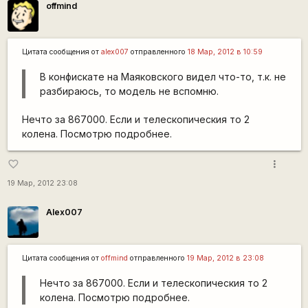
offmind
Цитата сообщения от
alex007
отправленного
18 Мар, 2012 в 10:59
В конфискате на Маяковского видел что-то, т.к. не
разбираюсь, то модель не вспомню.
Нечто за 867000. Если и телескопическия то 2
колена. Посмотрю подробнее.
more_vert
favorite_border
19 Мар, 2012 23:08
Alex007
Цитата сообщения от
offmind
отправленного
19 Мар, 2012 в 23:08
Нечто за 867000. Если и телескопическия то 2
колена. Посмотрю подробнее.