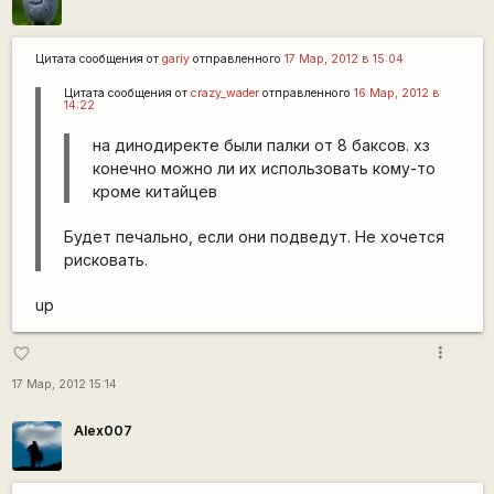
Цитата сообщения от
gariy
отправленного
17 Мар, 2012 в 15:04
Цитата сообщения от
crazy_wader
отправленного
16 Мар, 2012 в
14:22
на динодиректе были палки от 8 баксов. хз
конечно можно ли их использовать кому-то
кроме китайцев
Будет печально, если они подведут. Не хочется
рисковать.
up
more_vert
favorite_border
17 Мар, 2012 15:14
Alex007