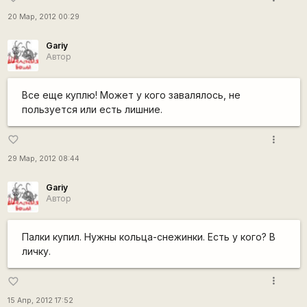
20 Мар, 2012 00:29
Gariy
Автор
Все еще куплю! Может у кого завалялось, не
пользуется или есть лишние.
more_vert
favorite_border
29 Мар, 2012 08:44
Gariy
Автор
Палки купил. Нужны кольца-снежинки. Есть у кого? В
личку.
more_vert
favorite_border
15 Апр, 2012 17:52