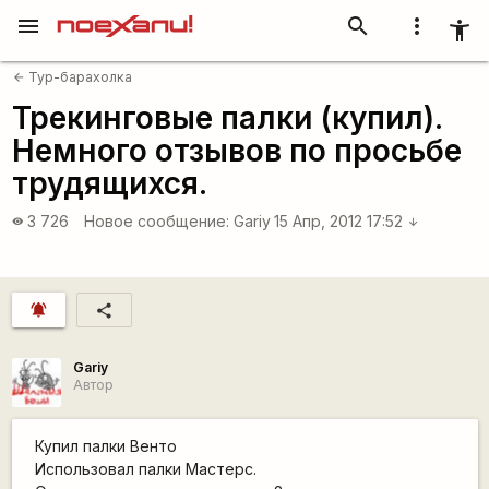
menu
search
more_vert
accessibility_new
Тур-барахолка
arrow_back
Трекинговые палки (купил).
Немного отзывов по просьбе
трудящихся.
3 726
Новое сообщение:
Gariy
15 Апр, 2012 17:52
visibility
arrow_downward
notifications_active
share
Gariy
Автор
Купил палки Венто
Использовал палки Мастерс.