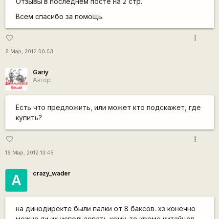
Отзывы в последнем посте на 2 стр.
Всем спасибо за помощь.
more_vert
favorite_border
8 Мар, 2012 00:03
Gariy
Автор
Есть что предложить, или может кто подскажет, где
купить?
more_vert
favorite_border
16 Мар, 2012 13:45
crazy_wader
А
на динодиректе были палки от 8 баксов. хз конечно
можно ли их использовать кому-то кроме китайцев