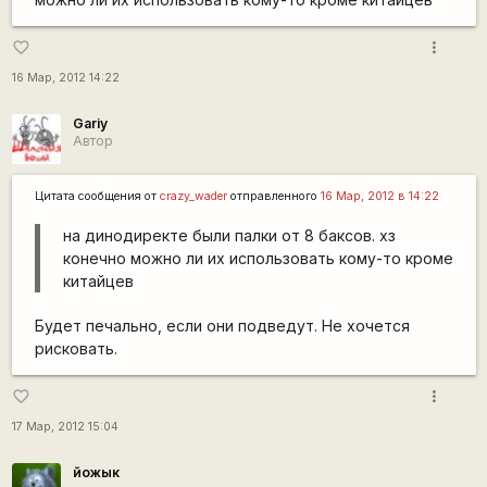
more_vert
favorite_border
16 Мар, 2012 14:22
Gariy
Автор
Цитата сообщения от
crazy_wader
отправленного
16 Мар, 2012 в 14:22
на динодиректе были палки от 8 баксов. хз
конечно можно ли их использовать кому-то кроме
китайцев
Будет печально, если они подведут. Не хочется
рисковать.
more_vert
favorite_border
17 Мар, 2012 15:04
йожык