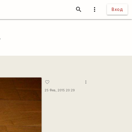
search
more_vert
Вход
.
more_vert
favorite_border
25 Фев, 2015 20:29