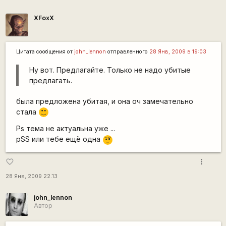
XFoxX
Цитата сообщения от
john_lennon
отправленного
28 Янв, 2009 в 19:03
Ну вот. Предлагайте. Только не надо убитые
предлагать.
была предложена убитая, и она оч замечательно
стала
:)
Ps тема не актуальна уже ...
pSS или тебе ещё одна
???
more_vert
favorite_border
28 Янв, 2009 22:13
john_lennon
Автор