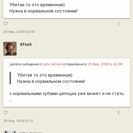
Убитая то это временная)
Нужна в нормальном состоянии!
more_vert
favorite_border
29 Янв, 2009 02:08
XFoxX
Цитата сообщения от
john_lennon
отправленного
29 Янв, 2009 в 02:08
Убитая то это временная)
Нужна в нормальном состоянии!
с нормальными зубами цепоцка уже может и не стать
...
more_vert
favorite_border
29 Янв, 2009 10:12