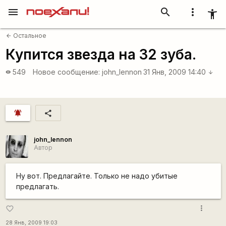
menu
search
more_vert
accessibility_new
Остальное
arrow_back
Купится звезда на 32 зуба.
549
Новое сообщение:
john_lennon
31 Янв, 2009 14:40
visibility
arrow_downward
notifications_active
share
john_lennon
Автор
Ну вот. Предлагайте. Только не надо убитые
предлагать.
more_vert
favorite_border
28 Янв, 2009 19:03