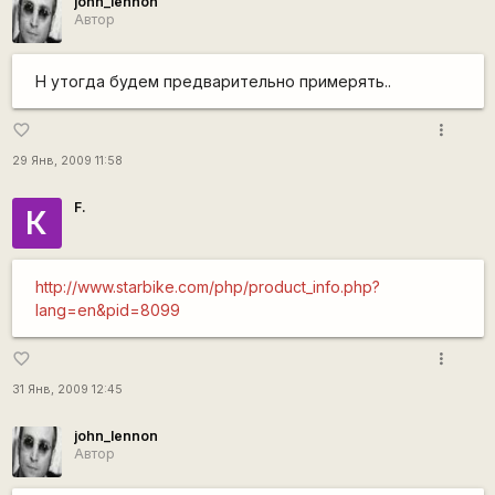
john_lennon
Автор
Н утогда будем предварительно примерять..
more_vert
favorite_border
29 Янв, 2009 11:58
F.
К
http://www.starbike.com/php/product_info.php?
lang=en&pid=8099
more_vert
favorite_border
31 Янв, 2009 12:45
john_lennon
Автор