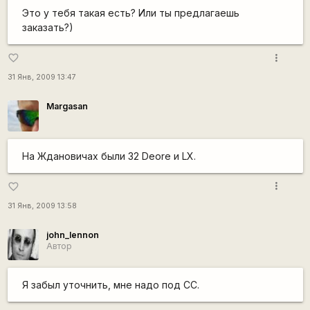
Это у тебя такая есть? Или ты предлагаешь
заказать?)
more_vert
favorite_border
31 Янв, 2009 13:47
Margasan
На Ждановичах были 32 Deore и LX.
more_vert
favorite_border
31 Янв, 2009 13:58
john_lennon
Автор
Я забыл уточнить, мне надо под СС.