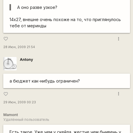
А оно разве узкое?
14х27, внешне очень похоже на то, что приглянулось
тебе от меринды
more_vert
favorite_border
28 Июн, 2009 21:54
Antony
а бюджет как-нибудь ограничен?
more_vert
favorite_border
29 Июн, 2009 00:23
Mamont
Удалённый пользователь
Есть такое. Уже чем у скейла, жестче чем быивень у