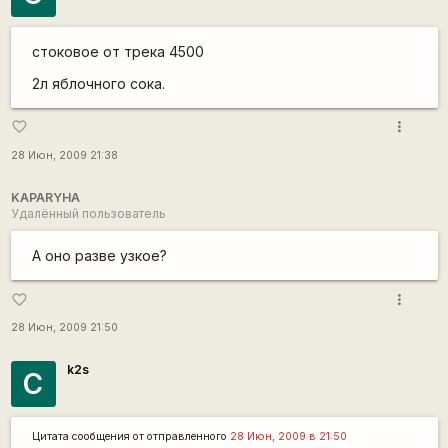
стоковое от трека 4500
2л яблочного сока.
more_vert
favorite_border
28 Июн, 2009 21:38
KAPARYHA
Удалённый пользователь
А оно разве узкое?
more_vert
favorite_border
28 Июн, 2009 21:50
k2s
С
Цитата сообщения от
отправленного
28 Июн, 2009 в 21:50