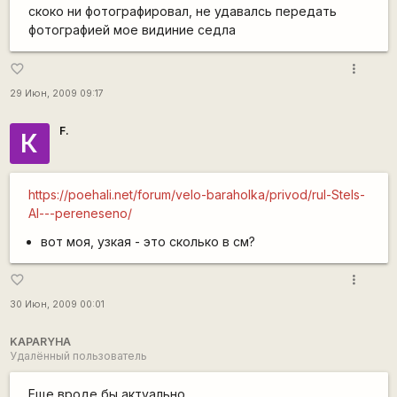
скоко ни фотографировал, не удавалсь передать
фотографией мое видиние седла
more_vert
favorite_border
29 Июн, 2009 09:17
F.
К
https://poehali.net/forum/velo-baraholka/privod/rul-Stels-
Al---pereneseno/
вот моя, узкая - это сколько в см?
more_vert
favorite_border
30 Июн, 2009 00:01
KAPARYHA
Удалённый пользователь
Еще вроде бы актуально.