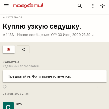
menu
search
more_vert
accessibility_new
Остальное
arrow_back
Куплю узкую седушку.
1 188
Новое сообщение:
YYY
30 Июн, 2009 23:39
visibility
arrow_downward
notifications_active
share
KAPARYHA
Удалённый пользователь
Предлагайте. Фото приветствуется.
more_vert
favorite_border
28 Июн, 2009 21:36
k2s
С