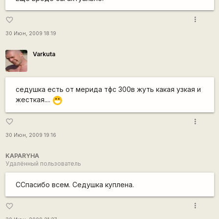
more_vert
favorite_border
30 Июн, 2009 18:19
Varkuta
седушка есть от мерида тфс 300в жуть какая узкая и
жесткая....
:D
more_vert
favorite_border
30 Июн, 2009 19:16
KAPARYHA
Удалённый пользователь
CСпасибо всем. Седушка куплена.
more_vert
favorite_border