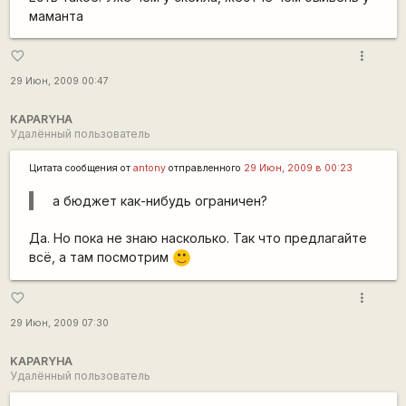
маманта
more_vert
favorite_border
29 Июн, 2009 00:47
KAPARYHA
Удалённый пользователь
Цитата сообщения от
antony
отправленного
29 Июн, 2009 в 00:23
а бюджет как-нибудь ограничен?
Да. Но пока не знаю насколько. Так что предлагайте
всё, а там посмотрим
:)
more_vert
favorite_border
29 Июн, 2009 07:30
KAPARYHA
Удалённый пользователь