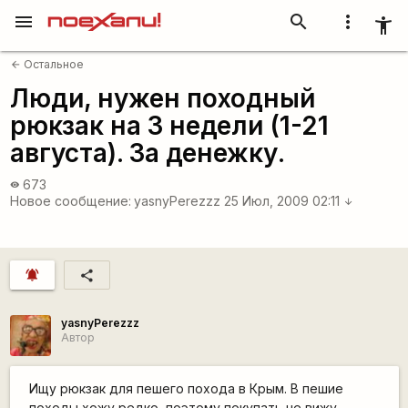
menu
search
more_vert
accessibility_new
Остальное
arrow_back
Люди, нужен походный
рюкзак на 3 недели (1-21
августа). За денежку.
673
visibility
Новое сообщение:
yasnyPerezzz
25 Июл, 2009 02:11
arrow_downward
notifications_active
share
yasnyPerezzz
Автор
Ищу рюкзак для пешего похода в Крым. В пешие
походы хожу редко, поэтому покупать не вижу