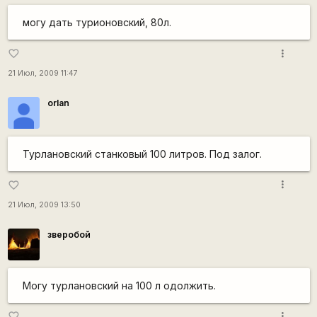
могу дать турионовский, 80л.
more_vert
favorite_border
21 Июл, 2009 11:47
orlan
Турлановский станковый 100 литров. Под залог.
more_vert
favorite_border
21 Июл, 2009 13:50
зверобой
Могу турлановский на 100 л одолжить.
more_vert
favorite_border