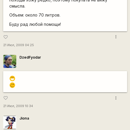
смысла.
Объем: около 70 литров.
Буду рад любой помощи!
more_vert
favorite_border
21 Июл, 2009 04:25
DzedFyodar
;D
,-)
more_vert
favorite_border
21 Июл, 2009 10:34
Jiona