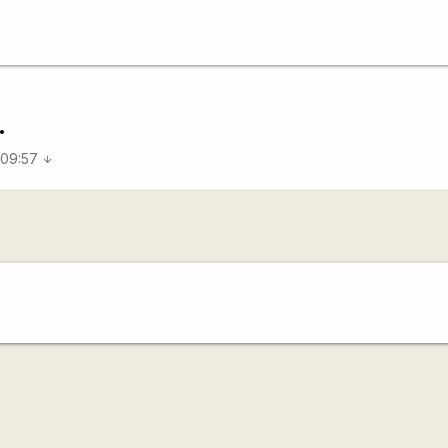
.
 09:57
arrow_downward