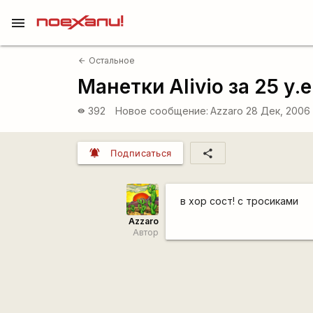
menu
Остальное
arrow_back
Манетки Alivio за 25 у.е
392
Новое сообщение:
Azzaro
28 Дек, 2006
visibility
notifications_active
share
Подписаться
в хор сост! с тросиками
Azzaro
Автор