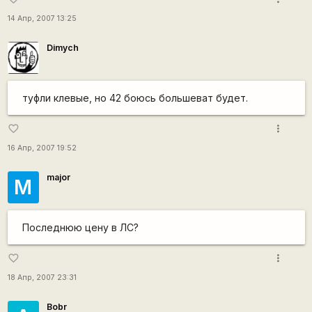
14 Апр, 2007 13:25
Dimych
туфли клевые, но 42 боюсь большеват будет.
more_vert
favorite_border
16 Апр, 2007 19:52
major
M
Последнюю цену в ЛС?
more_vert
favorite_border
18 Апр, 2007 23:31
Bobr