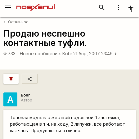
menu
search
more_vert
accessibility_new
Остальное
arrow_back
Продаю неспешно
контактные туфли.
733
Новое сообщение:
Bobr
21 Апр, 2007 23:49
visibility
arrow_downward
notifications_active
share
Bobr
A
Автор
Топовая модель с жесткой подошвой. 1 застежка,
работающая в т.ч. на ходу, 2 липучки, все работают
как часы. Продуваются отлично.