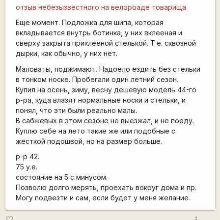
отзыв небезызвестного на велороаде товарища
Еще момент. Подложка для шипа, которая
вкладывается внутрь ботинка, у них вклееная и
сверху закрыта приклееной стелькой. Т.е. сквозной
дырки, как обычно, у них нет.
Маловаты, поджимают. Надоело ездить без стельки
в тонком носке. Пробегали один летний сезон.
Купил на осень, зиму, весну дешевую модель 44-го
р-ра, куда влазят нормальные носки и стельки, и
понял, что эти были реально малы.
В сабжевых в этом сезоне не выезжал, и не поеду.
Куплю себе на лето такие же или подобные с
жесткой подошвой, но на размер больше.
р-р 42.
75 у.е.
состояние на 5 с минусом.
Позволю долго мерять, проехать вокруг дома и пр.
Могу подвезти и сам, если будет у меня желание.
more_vert
favorite_border