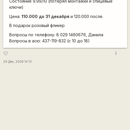
Состояние 9.99/10 (потерял монтажки и спицевые
ключи)
Цена:
110.000 до 31 декабря
и 120.000 после.
В подарок
розовый
фликер
Вопросы по телефону: 8 029 1460676, Данила
Вопросы в асю: 437-119-832 (с 10 до 18)
more_vert
favorite_border
29 Дек, 2008 14:13