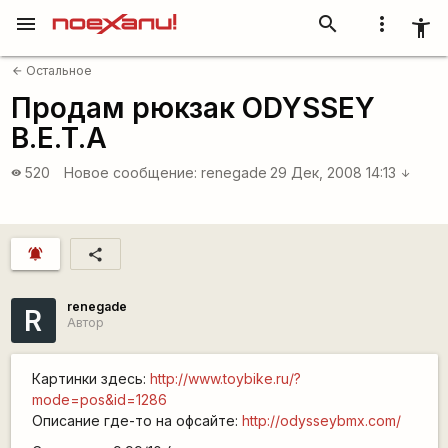
menu
search
more_vert
accessibility_new
Остальное
arrow_back
Продам рюкзак ODYSSEY
B.E.T.A
520
Новое сообщение:
renegade
29 Дек, 2008 14:13
visibility
arrow_downward
notifications_active
share
renegade
R
Автор
Картинки здесь:
http://www.toybike.ru/?
mode=pos&id=1286
Описание где-то на офсайте:
http://odysseybmx.com/