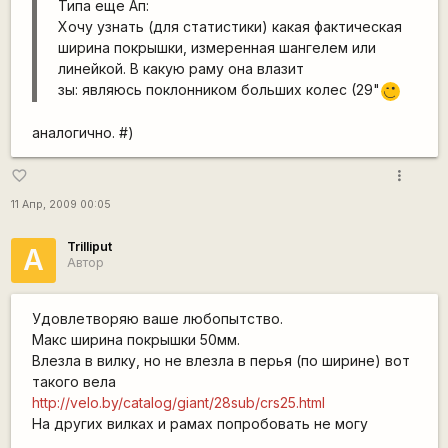
Типа еще Ап:
Хочу узнать (для статистики) какая фактическая
ширина покрышки, измеренная шангелем или
линейкой. В какую раму она влазит
зы: являюсь поклонником больших колес (29"
;)
аналогично. #)
more_vert
favorite_border
11 Апр, 2009 00:05
Trilliput
А
Автор
Удовлетворяю ваше любопытство.
Макс ширина покрышки 50мм.
Влезла в вилку, но не влезла в перья (по ширине) вот
такого вела
http://velo.by/catalog/giant/28sub/crs25.html
На других вилках и рамах попробовать не могу