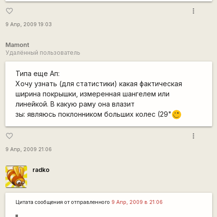
more_vert
favorite_border
9 Апр, 2009 19:03
Mamont
Удалённый пользователь
Типа еще Ап:
Хочу узнать (для статистики) какая фактическая
ширина покрышки, измеренная шангелем или
линейкой. В какую раму она влазит
зы: являюсь поклонником больших колес (29"
;)
more_vert
favorite_border
9 Апр, 2009 21:06
radko
Цитата сообщения от
отправленного
9 Апр, 2009 в 21:06