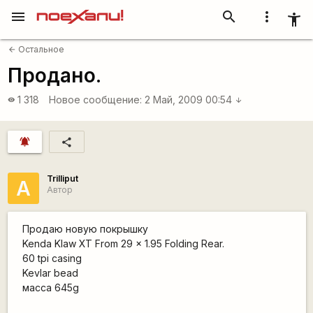
menu
search
more_vert
accessibility_new
Остальное
arrow_back
Продано.
1 318
Новое сообщение:
2 Май, 2009 00:54
visibility
arrow_downward
notifications_active
share
Trilliput
А
Автор
Продаю новую покрышку
Kenda Klaw XT From 29 x 1.95 Folding Rear.
60 tpi casing
Kevlar bead
масса 645g