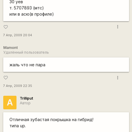
30 уев
т. 5707893 (мтс)
или в асю(в профиле)
more_vert
favorite_border
7 Апр, 2009 20:04
Mamont
Удалённый пользователь
жаль что не пара
more_vert
favorite_border
7 Апр, 2009 22:35
Trilliput
А
Автор
Отличная зубастая покрышка на гибрид!
типа up.