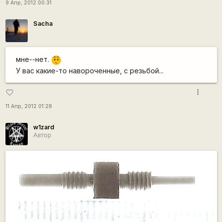
9 Апр, 2012 00:31
Sacha
мне--нет.
:-/
У вас какие-то навороченные, с резьбой...
more_vert
favorite_border
11 Апр, 2012 01:28
w1zard
Автор