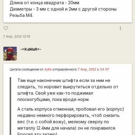
Длина от конца квадрата - 20мм
Диаметры - 3 мм с одной и 2мм с другой стороны
Резьба М4.
more_vert
favorite_border
7 Апр, 2012 13:19
-=KaMaR=-
Цитата сообщения от
zyfix
отправленного
7 Апр, 2012 в 04:07
Там еще наконечник штифта если за ним не
следить, то норовит выкрутиться отдельно от
штифта. Свой уже как-то поджимал
плоскогубцами, пока вроде норм.
А сталь корпуса отменная, пробовал его (корпус)
недавно немного перфорировать, чтоб снизить
вес (т.к. с собой вожу), мелкому сверлу по
металлу (2.4мм для начала) он не понравился.
Бросил эту затею)