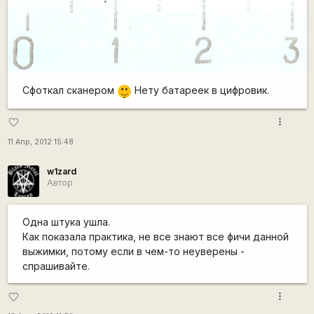
|-)
Сфоткал сканером
Нету батареек в цифровик.
_)
more_vert
favorite_border
11 Апр, 2012 15:48
w1zard
Автор
Одна штука ушла.
Как показала практика, не все знают все фичи данной
выжимки, потому если в чем-то неуверены -
спрашивайте.
more_vert
favorite_border