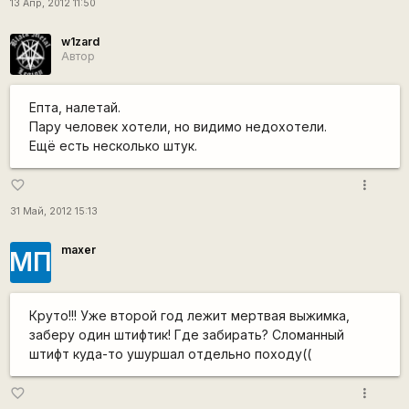
13 Апр, 2012 11:50
w1zard
Автор
Епта, налетай.
Пару человек хотели, но видимо недохотели.
Ещё есть несколько штук.
more_vert
favorite_border
31 Май, 2012 15:13
maxer
МП
Круто!!! Уже второй год лежит мертвая выжимка,
заберу один штифтик! Где забирать? Сломанный
штифт куда-то ушуршал отдельно походу((
more_vert
favorite_border