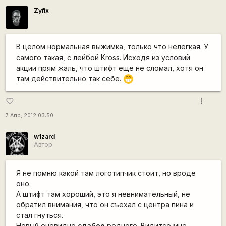
Zyfix
В целом нормальная выжимка, только что нелегкая. У
самого такая, с лейбой Kross. Исходя из условий
акции прям жаль, что штифт еще не сломал, хотя он
там действительно так себе.
;D
more_vert
favorite_border
7 Апр, 2012 03:50
w1zard
Автор
Я не помню какой там логотипчик стоит, но вроде
оно.
А штифт там хороший, это я невнимательный, не
обратил внимания, что он съехал с центра пина и
стал гнуться.
Новый очевидно
слабее
родного. Видитсо мне,