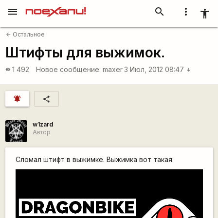
menu
search
more_vert
accessibility_new
Остальное
arrow_back
Штифты для выжимок.
1 492
Новое сообщение:
maxer
3 Июл, 2012 08:47
visibility
arrow_downward
notifications_active
share
w1zard
Автор
Сломал штифт в выжимке. Выжимка вот такая: