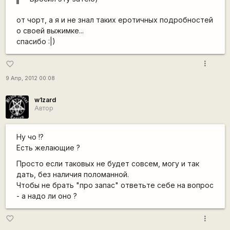
от чорт, а я и не знал таких еротичных подробностей
о своей выжимке...
спасибо :|)
more_vert
favorite_border
9 Апр, 2012 00:08
w1zard
Автор
Ну чо !?
Есть желающие ?
Просто если таковых не будет совсем, могу и так
дать, без наличия поломанной.
Чтобы не брать "про запас" ответьте себе на вопрос
- а надо ли оно ?
more_vert
favorite_border