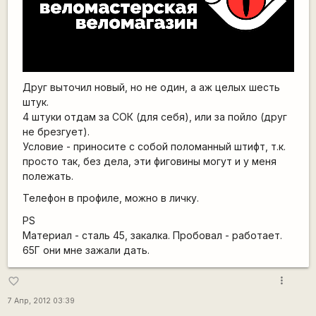
Друг выточил новый, но не один, а аж целых шесть
штук.
4 штуки отдам за СОК (для себя), или за пойло (друг
не брезгует).
Условие - приносите с собой поломанный штифт, т.к.
просто так, без дела, эти фиговины могут и у меня
полежать.
Телефон в профиле, можно в личку.
PS
Материал - сталь 45, закалка. Пробовал - работает.
65Г они мне зажали дать.
more_vert
favorite_border
7 Апр, 2012 03:39