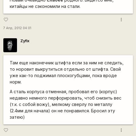
китайцы не сэкономили на стали.
more_vert
favorite_border
7 Апр, 2012 04:01
Zyfix
Там еще наконечник штифта если за ним не следить,
то норовит выкрутиться отдельно от штифта. Свой
уже как-то поджимал плоскогубцами, пока вроде
норм.
А сталь корпуса отменная, пробовал его (корпус)
недавно немного перфорировать, чтоб снизить вес
(т.к. с собой вожу), мелкому сверлу по металлу
(2.4мм для начала) он не понравился. Бросил эту
затею)
more_vert
favorite_border