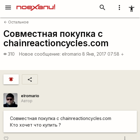
menu
search
more_vert
accessibility_new
Остальное
arrow_back
Совместная покупка с
chainreactioncycles.com
310
Новое сообщение:
elromario
8 Янв, 2017 07:58
visibility
arrow_downward
notifications_active
share
elromario
Автор
Совместная покупка с chainreactioncycles.com
Кто хочет что купить ?
more_vert
favorite_border