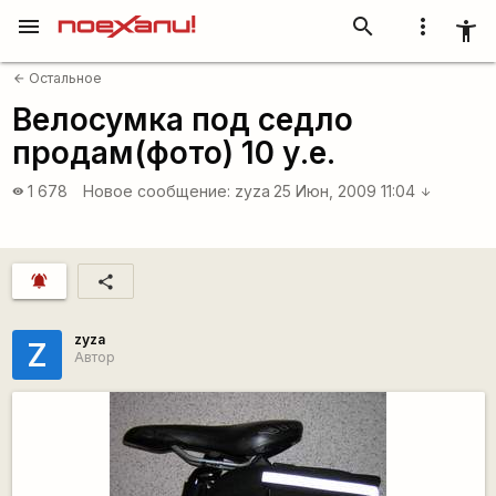
menu
search
more_vert
accessibility_new
Остальное
arrow_back
Велосумка под седло
продам(фото) 10 у.е.
1 678
Новое сообщение:
zyza
25 Июн, 2009 11:04
visibility
arrow_downward
notifications_active
share
zyza
Z
Автор