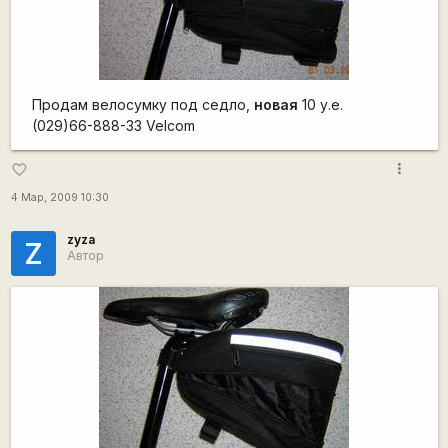
Продам велосумку под седло,
новая
10 у.е.
(029)66-888-33 Velcom
more_vert
favorite_border
4 Мар, 2009 10:30
zyza
Z
Автор