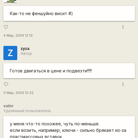
Как-то не феншуйно висит #)
more_vert
favorite_border
4 Мар, 2009 12:10
zyza
Z
Автор
Готов двигаться в цене и подвезти!!!!!
more_vert
favorite_border
5 Мар, 2009 10:32
sailor
Удалённый пользователь
у меня что-то похожее, чуть по-меньше.
если возить, например, ключи - сильно брякает из-за
пластмассовых вставок.