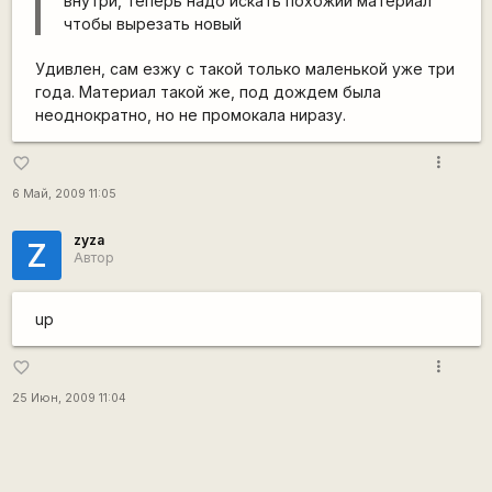
внутри, теперь надо искать похожий материал
чтобы вырезать новый
Удивлен, сам езжу с такой только маленькой уже три
года. Материал такой же, под дождем была
неоднократно, но не промокала ниразу.
more_vert
favorite_border
6 Май, 2009 11:05
zyza
Z
Автор
up
more_vert
favorite_border
25 Июн, 2009 11:04