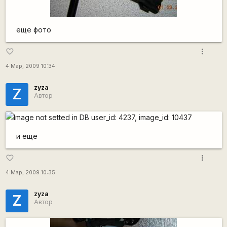
еще фото
more_vert
favorite_border
4 Мар, 2009 10:34
zyza
Z
Автор
и еще
more_vert
favorite_border
4 Мар, 2009 10:35
zyza
Z
Автор