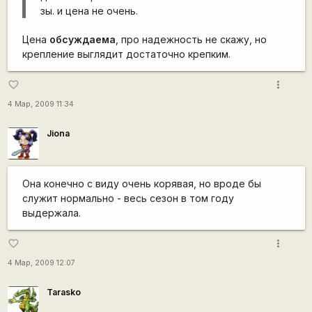
зы. и цена не очень.
Цена
обсуждаема
, про надежность не скажу, но
крепление выглядит достаточно крепким.
more_vert
favorite_border
4 Мар, 2009 11:34
Jiona
Она конечно с виду очень корявая, но вроде бы
служит нормально - весь сезон в том году
выдержала.
more_vert
favorite_border
4 Мар, 2009 12:07
Tarasko