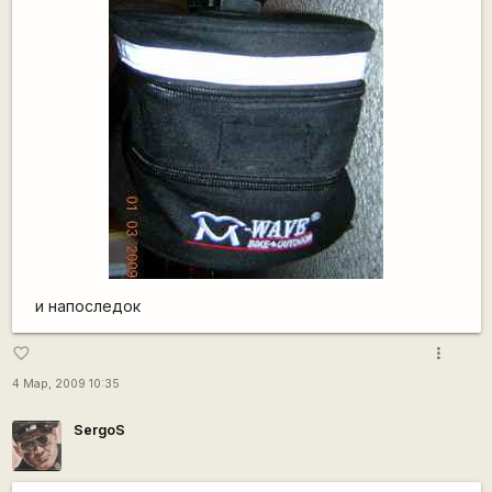
и напоследок
more_vert
favorite_border
4 Мар, 2009 10:35
SergoS