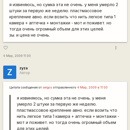
я извиняюсь, но сумка эта не очень. у меня умерло 2
штуки за первую же неделю. пластмассовое
крепление авно. если возить что нить легкое типа 1
камера + аптечка + монтажки - мот и поживет. но
тогда очень огромный объем для этих целей.
зы. и цена не очень.
more_vert
favorite_border
4 Мар, 2009 11:00
zyza
Z
Автор
Цитата сообщения от
sergos
отправленного
4 Мар, 2009 в 11:00
я извиняюсь, но сумка эта не очень. у меня
умерло 2 штуки за первую же неделю.
пластмассовое крепление авно. если возить что
нить легкое типа 1 камера + аптечка + монтажки -
мот и поживет. но тогда очень огромный объем
для этих целей.