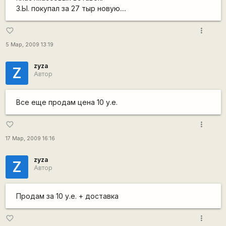
З.Ы. покупал за 27 тыр новую....
more_vert
favorite_border
5 Мар, 2009 13:19
zyza
Z
Автор
Все еще продам цена 10 у.е.
more_vert
favorite_border
17 Мар, 2009 16:16
zyza
Z
Автор
Продам за 10 у.е. + доставка
more_vert
favorite_border