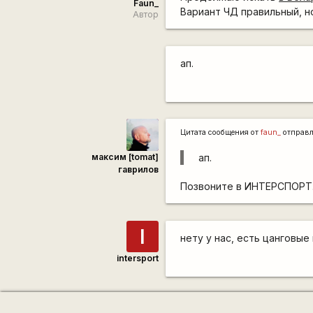
Faun_
Вариант ЧД правильный, но
Автор
ап.
Цитата сообщения от
faun_
отправ
максим [tomat]
ап.
гаврилов
Позвоните в ИНТЕРСПОРТ.
I
нету у нас, есть цанговые и
intersport