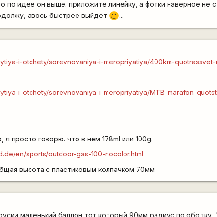
то по идее он выше. приложите линейку, а фотки наверное не 
родолжу, авось быстрее выйдет
...
;)
obytiya-i-otchety/sorevnovaniya-i-meropriyatiya/400km-quotrassvet
obytiya-i-otchety/sorevnovaniya-i-meropriyatiya/MTB-marafon-quots
, я просто говорю. что в нем 178ml или 100g.
id.de/en/sports/outdoor-gas-100-nocolor.html
бщая высота с пластиковым колпачком 70мм.
русии
маленький баллон тот который 90мм радиус по ободку, 1