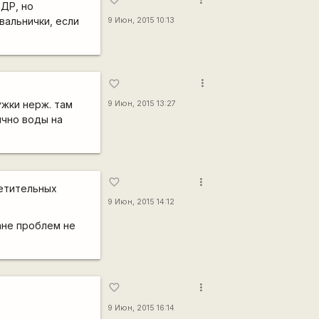
 ДР, но
вальнички, если
9 Июн, 2015 10:13
more_vert
favorite_border
ужки нерж. там
9 Июн, 2015 13:27
бычно воды на
more_vert
favorite_border
ветительных
9 Июн, 2015 14:12
ане проблем не
more_vert
favorite_border
9 Июн, 2015 16:14