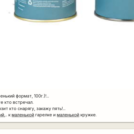
нький формат, 100г.)!...
е кто встречал.
зит кто снарягу, закажу пять!...
ий
,.. к
маленькой
гарелке и
маленькой
кружке.