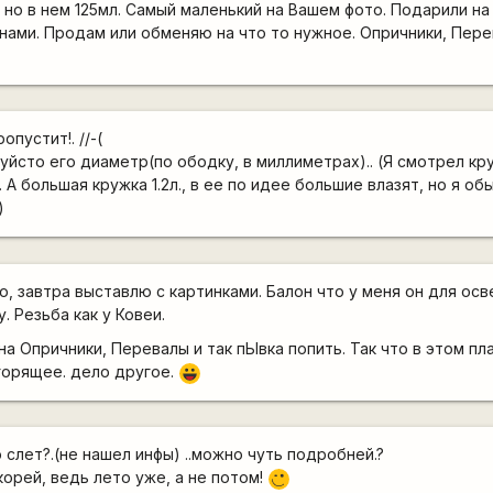
 но в нем 125мл. Самый маленький на Вашем фото. Подарили на
ами. Продам или обменяю на что то нужное. Опричники, Пере
опустит!. //-(
луйсто его диаметр(по ободку, в миллиметрах).. (Я смотрел кр
. А большая кружка 1.2л., в ее по идее большие влазят, но я о
)
, завтра выставлю с картинками. Балон что у меня он для ос
. Резьба как у Ковеи.
а Опричники, Перевалы и так пЫвка попить. Так что в этом пл
 горящее. дело другое.
|-))
о слет?.(не нашел инфы) ..можно чуть подробней.?
скорей, ведь лето уже, а не потом!
;)