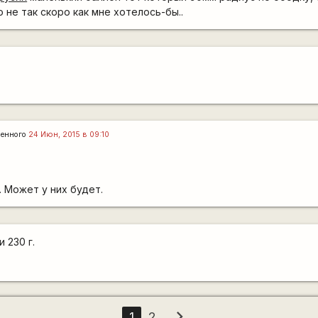
 не так скоро как мне хотелось-бы..
ленного
24 Июн, 2015 в 09:10
 Может у них будет.
 230 г.
chevron_right
1
2