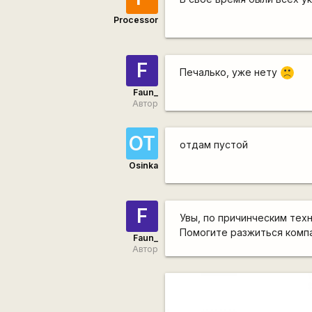
Processor
F
Печалько, уже нету
:(
Faun_
Автор
ОТ
отдам пустой
Osinka
F
Увы, по причинческим техн
Помогите разжиться комп
Faun_
Автор