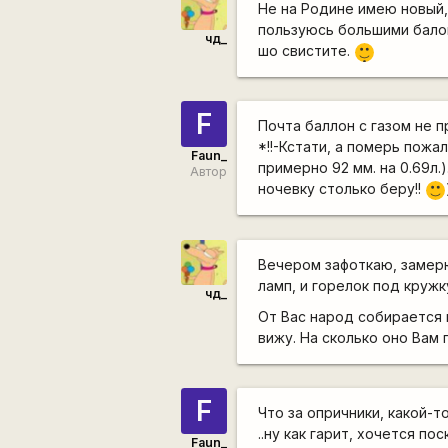
Не на Родине имею новый,
пользуюсь большими балон
чд_
|-)
шо свистите.
_)
F
Почта баллон с газом не пр
*!!-Кстати, а померь пожа
Faun_
примерно 92 мм. на 0.69л.)
Автор
ночевку столько беру!!
:)
Вечером зафоткаю, замерю
ламп, и горелок под кружку
чд_
От Вас народ собирается н
вижу. На сколько оно Вам
F
Что за опричники, какой-т
..ну как гарит, хочется по
Faun_