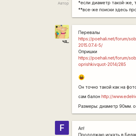
*если диаметр такой-же, 
Автор
**все-же поиски здесь п
Перевалы
https://poehali.net/forum/s
чд_
2015.07.4-5/
Опришки
https://poehali.net/forum/s
oprishkivquot-2014/285
|-))
Он точно такой как на фото
сам балон
http://www.edelr
Размеры: диаметр 90мм. о
F
Ап!
Продолжаю искать
в Бела