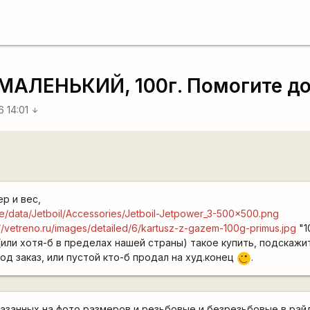
 МАЛЕНЬКИЙ, 100г. Помогите до
6 14:01
arrow_downward
р и вес,
che/data/Jetboil/Accessories/Jetboil-Jetpower_3-500x500.png
://vetreno.ru/images/detailed/6/kartusz-z-gazem-100g-primus.jpg
"1
(или хотя-б в пределах нашей страны) такое купить, подскажит
од заказ, или пустой кто-б продал на худ.конец
.
;)
казанных на фото размеров и резьбовые и безрезьбовые в рай