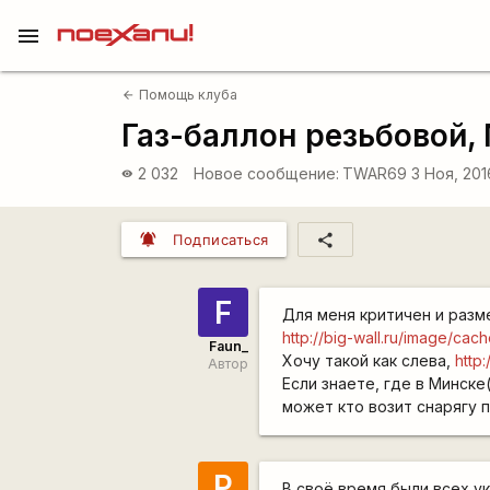
menu
Помощь клуба
arrow_back
Газ-баллон резьбовой,
2 032
Новое сообщение:
TWAR69
3 Ноя, 201
visibility
notifications_active
share
Подписаться
F
Для меня критичен и разме
http://big-wall.ru/image/ca
Faun_
Хочу такой как слева,
http
Автор
Если знаете, где в Минске
может кто возит снарягу п
P
В своё время были всех у