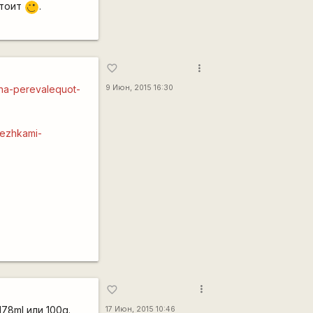
стоит
.
;)
more_vert
favorite_border
-na-perevalequot-
9 Июн, 2015 16:30
tezhkami-
more_vert
favorite_border
78ml или 100g.
17 Июн, 2015 10:46