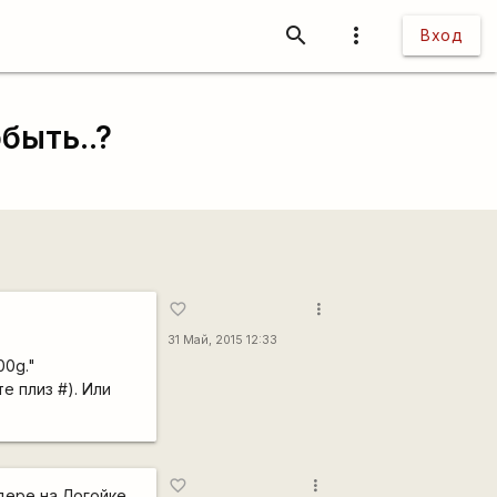
search
more_vert
Вход
быть..?
more_vert
favorite_border
31 Май, 2015 12:33
00g."
е плиз #). Или
more_vert
favorite_border
дере на Логойке