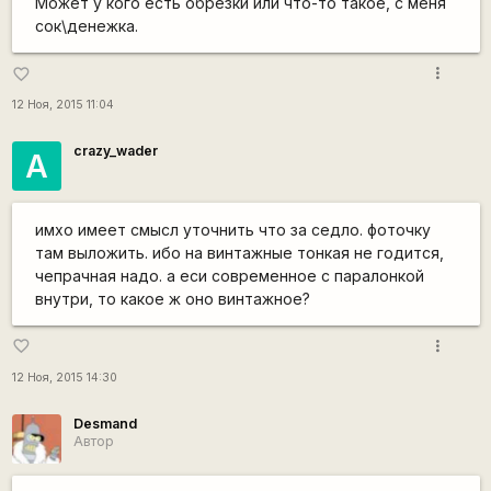
Может у кого есть обрезки или что-то такое, с меня
сок\денежка.
more_vert
favorite_border
12 Ноя, 2015 11:04
crazy_wader
А
имхо имеет смысл уточнить что за седло. фоточку
там выложить. ибо на винтажные тонкая не годится,
чепрачная надо. а еси современное с паралонкой
внутри, то какое ж оно винтажное?
more_vert
favorite_border
12 Ноя, 2015 14:30
Desmand
Автор