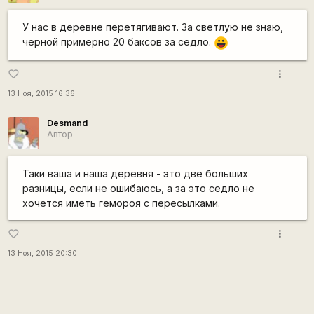
У нас в деревне перетягивают. За светлую не знаю,
черной примерно 20 баксов за седло.
|-))
more_vert
favorite_border
13 Ноя, 2015 16:36
Desmand
Автор
Таки ваша и наша деревня - это две больших
разницы, если не ошибаюсь, а за это седло не
хочется иметь гемороя с пересылками.
more_vert
favorite_border
13 Ноя, 2015 20:30