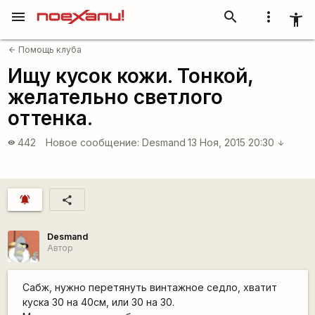
menu
search
more_vert
accessibility_new
Помощь клуба
arrow_back
Ищу кусок кожи. Тонкой,
желательно светлого
оттенка.
442
Новое сообщение:
Desmand
13 Ноя, 2015 20:30
visibility
arrow_downward
notifications_active
share
Desmand
Автор
Сабж, нужно перетянуть винтажное седло, хватит
куска 30 на 40см, или 30 на 30.