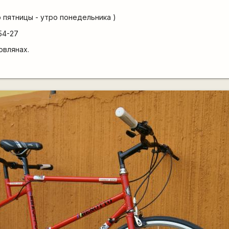
ер пятницы - утро понедельника )
54-27
овлянах.