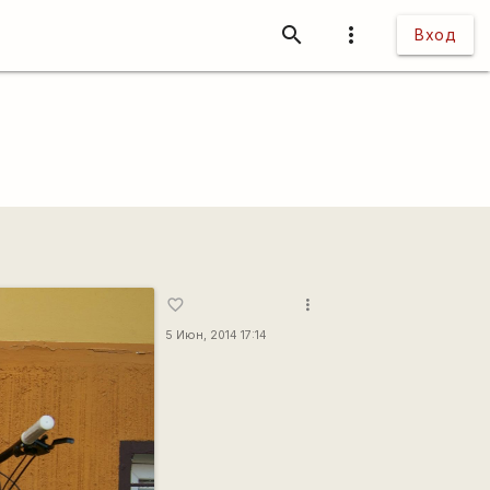
search
more_vert
Вход
more_vert
favorite_border
5 Июн, 2014 17:14