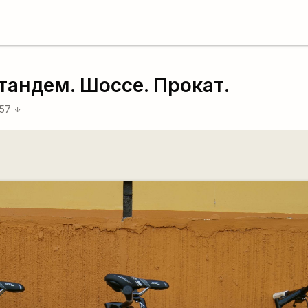
андем. Шоссе. Прокат.
:57
arrow_downward