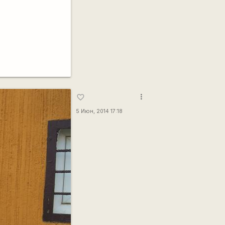
more_vert
favorite_border
5 Июн, 2014 17:18