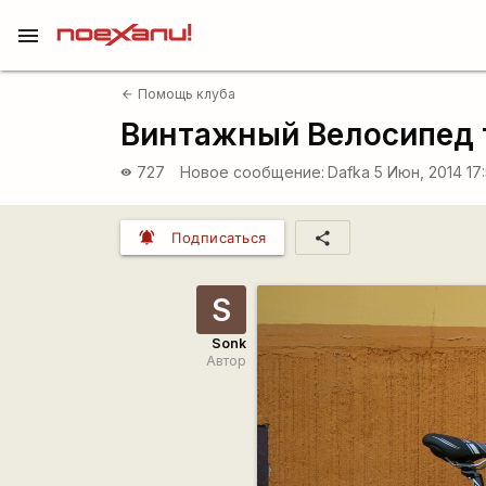
menu
Помощь клуба
arrow_back
Винтажный Велосипед т
727
Новое сообщение:
Dafka
5 Июн, 2014 17
visibility
notifications_active
share
Подписаться
S
Sonk
Автор