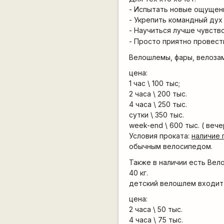
- Испытать новые ощущен
- Укрепить командный дух
- Научиться лучше чувств
- Просто приятно провест
Велошлемы, фары, велозам
цена:
1 час \ 100 тыс;
2 часа \ 200 тыс.
4 часа \ 250 тыс.
сутки \ 350 тыс.
week-end \ 600 тыс. ( веч
Условия проката:
наличие 
обычным велосипедом.
Также в наличии есть Вело
40 кг.
детский велошлем входит 
цена:
2 часа \ 50 тыс.
4 часа \ 75 тыс.