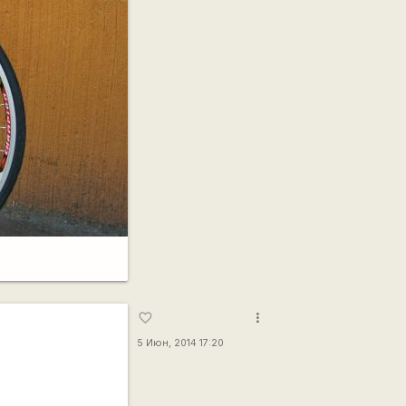
more_vert
favorite_border
5 Июн, 2014 17:20