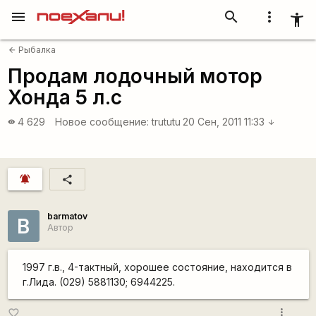
menu
search
more_vert
accessibility_new
Рыбалка
arrow_back
Продам лодочный мотор
Хонда 5 л.с
4 629
Новое сообщение:
trututu
20 Сен, 2011 11:33
visibility
arrow_downward
notifications_active
share
barmatov
B
Автор
1997 г.в., 4-тактный, хорошее состояние, находится в
г.Лида. (029) 5881130; 6944225.
more_vert
favorite_border