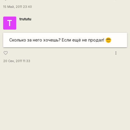
15 Май, 2011 23:40
trututu
T
Cколько за него хочешь? Если ещё не продал!
8\
more_vert
favorite_border
20 Сен, 2011 11:33