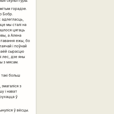
авыя скульптуры.
амітым горадзе.
ю Бобр.
: адлегласць,
шце мы сталі на
ыйшлося цягаць
ровы, а Алена
атавання ежы, бо
таячай і поўнай
сваёй сырасцю
і лес, дзе яны
ы з мясам.
 такі больш
 змагаліся з
у і нават
 рухацца ў
нуліся ў вёсцы.