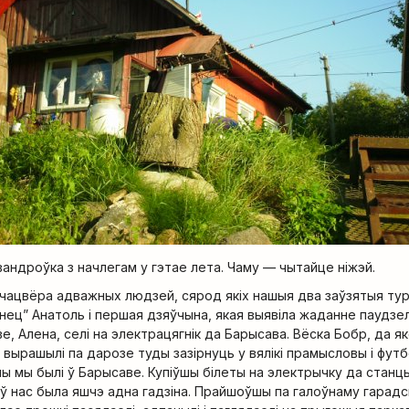
андроўка з начлегам у гэтае лета. Чаму — чытайце ніжэй.
цы чацвёра адважных людзей, сярод якіх нашыя два заўзятыя тур
анец” Анатоль і першая дзяўчына, якая выявіла жаданне паудзе
 Алена, селі на электрацягнік да Барысава. Вёска Бобр, да як
 вырашылі па дарозе туды зазірнуць у вялікі прамысловы і фут
ны мы былі ў Барысаве. Купіўшы білеты на электрычку да станц
е ў нас была яшчэ адна гадзіна. Прайшоўшы па галоўнаму гарад