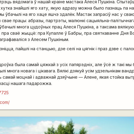
трэць вядомага ў нашай краіне мастака Алеся Пушкіна. Спыта
 хутка знайшлі яго хату, якую адразу можна было пазнаць па 
мы ўбачылі на яго хаце яшчэ здалёк. Мастак запрасіў нас у сваю
 свае працы: абразы, партрэты, малюнкі сацыяльна-палітычнаг
ўбачылі многа цудоўных прац Алеся Пушкіна, а таксама вялікую 
 пра сваё жыццё: пра Купалле ў Бабры, пра святкаванне Дня Во
аграфаваліся з Алесем Пушкіным.
зніцца, пайшлі на станцыю, дзе селі на цягнік і праз дзве с пало
роўка была самай цяжкай з усіх папярэдніх, але ўсё ж такі мы
ылі многа новага і цікавага. Вялікі дзякуй усім удзельнікам ванд
ь самай моцнай і адважнай дзяўчыне — Алене, якая стойка вы
касці нашага падарожжа.
67725
l.com/