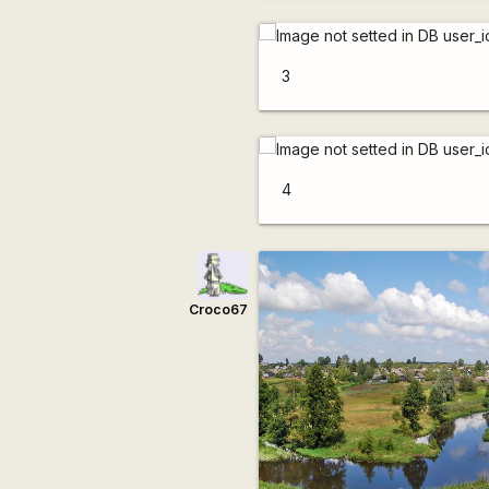
3
4
Сroco67