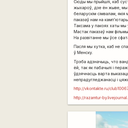
Сюды мы прыйшлі, каб сус
жыхароў, дзе ён жыве, мы
беларускім сімвалам, якія 
паказаў нам на камп’ютары
Таксама у пакоях хаты мы 
Мастак паказаў нам фільмы
На развітанне мы ўсе сфат
Пасля мы хутка, каб не спа
ў Менску.
Трэба адзначыць, что ванд
ёй, так як пабачылі і пераж
ўдзячнасць варта выказац
непрадугледжанасці і цяж
http://vkontakte.ru/club100
http://razamtur-by.livejourna