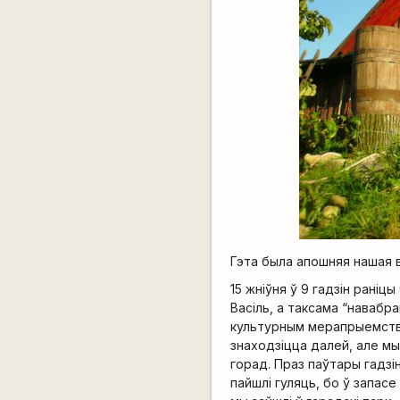
Гэта была апошняя нашая в
15 жніўня ў 9 гадзін рані
Васіль, а таксама “навабр
культурным мерапрыемстве,
знаходзіцца далей, але мы
горад. Праз паўтары гадзі
пайшлі гуляць, бо ў запас