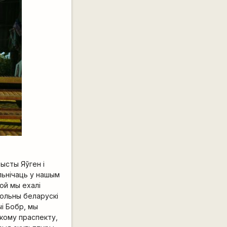
ысты Яўген і
льнічаць у нашым
ой мы ехалі
больны беларускі
ыі Бобр, мы
скому праспекту,