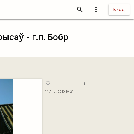
search
more_vert
Вход
ысаў - г.п. Бобр
more_vert
favorite_border
14 Апр, 2010 19:21