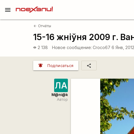
menu
Отчёты
arrow_back
15-16 жніўня 2009 г. Ва
2 138
Новое сообщение:
Сroco67
6 Янв, 201
visibility
notifications_active
share
Подписаться
ЛА
M@ni@k
Автор