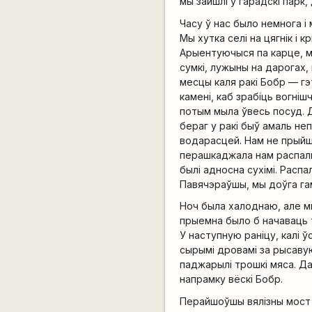
мы зайшлі ў гарадскі парк,
Часу ў нас было немнога і
Мы хутка селі на цягнік і
Арыентуючыся па карце, м
сумкі, лужыны на дарогах,
месцы каля ракі Бобр — гэ
камені, каб зрабіць вогнішч
потым мыла ўвесь посуд. Д
бераг у ракі быў амаль не
водарасцей. Нам не прыйшл
перашкаджала нам распальв
былі адносна сухімі. Расп
Павячэраўшы, мы доўга гам
Ноч была халоднаю, але м
прыемна было б начаваць та
У наступную раніцу, калі ў
сырымі дровамі за рысавую
паджарылі трошкі мяса. Да
напрамку вёскі Бобр.
Перайшоўшы вялізны мост 