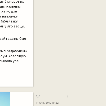
ўшы ў мясцовых
нацыянальным
 хату, дзе
а напрамку.
бібліятэку.
лі ў яго вёсцы.
вай гадзіны былі
 былі задаволены
роўкі. Асаблівую
трымала ўсе
more_vert
favorite_border
14 Апр, 2010 19:22