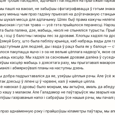
 дзе трошкі пасядзелі, адпачылі і паглядзелі на прыгожыя парк
 мы пашлі на вакзал, не забыўшы сфатаграфавацца ў гэтым знак
 крыху меньш чым праз гадзіну прыехалі на доўгачаканую станцы
ы шукалі месца для адпачынку. Шлях быў прама кажучы нялёгкі
 высокая і густая трава — усё гэта прыйшлося перанесці. Нарэ
та была паляна, дзе, мабыць, ніколі не спыняліся турысты. Пр
а, і ісці ў балотны і мокры лес за дровамі. Хлопцы хадзілі па д
зякуй Богу, што была паблізу крыніца, каб набраць вады для г
падступным для людзей, ды і вада ў рацэ была як у балоце — с
ося пакупацца яшчэ і з-за не вельмі цёплага надвор’я, якое 
аць касцёр. Мы хадзілі за сасновымі дровамі далёка ў суседн
аліўшы касцёр мабыць з дзясятага разу, мы прыгатавалі макарон
анілі і абмяркоўвалі планы на наступны дзень.
ы добра падрыхтаваліся да яе, узяўшы цёплыя рэчы. Але ўсё ж
к дзесьці ў ліпені ці ў чэрвені, калі ў намёце цёпла.
сё навокал (і дровы) было мокрым, мы актыўна, амаль да абеду,
 кашу з малаком. Але Галадамор не паўтарыўся: мы зварылі каш
піўшы газіраваныя напоі і сабраўшы ўсе нашыя рэчы, мы пачалі
праз аднаіменную рэку і прайшоўшы кіламетры паўтары, мы апы