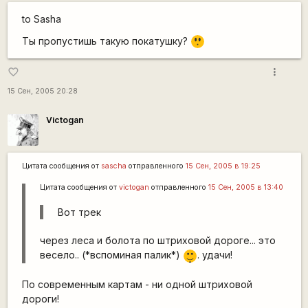
to Sasha
=8
Ты пропустишь такую покатушку?
O
more_vert
favorite_border
15 Сен, 2005 20:28
Victogan
Цитата сообщения от
sascha
отправленного
15 Сен, 2005 в 19:25
Цитата сообщения от
victogan
отправленного
15 Сен, 2005 в 13:40
Вот трек
через леса и болота по штриховой дороге... это
|-)
весело.. (*вспоминая палик*)
. удачи!
_)
По современным картам - ни одной штриховой
дороги!