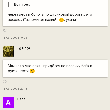
Вот трек
через леса и болота по штриховой дороге... это
|-)
весело.. (*вспоминая палик*)
. удачи!
_)
more_vert
favorite_border
15 Сен, 2005 19:25
Big Goga
Млин это мне опять придётся по песочку байк в
руках нести
:-/
more_vert
favorite_border
15 Сен, 2005 20:18
Alena
А