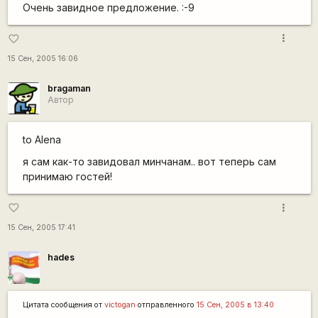
Очень завидное предложение. :-9
more_vert
favorite_border
15 Сен, 2005 16:06
bragaman
Автор
to Alena
я сам как-то завидовал минчанам.. вот теперь сам
принимаю гостей!
more_vert
favorite_border
15 Сен, 2005 17:41
hades
Цитата сообщения от
victogan
отправленного
15 Сен, 2005 в 13:40