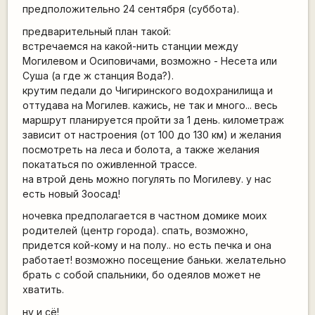
предположительно 24 сентября (суббота).
предварительный план такой:
встречаемся на какой-нить станции между
Могилевом и Осиповичами, возможно - Несета или
Суша (а где ж станция Вода?).
крутим педали до Чигиринского водохранилища и
оттудава на Могилев. кажись, не так и много... весь
маршрут планируется пройти за 1 день. километраж
зависит от настроения (от 100 до 130 км) и желания
посмотреть на леса и болота, а также желания
покататься по оживленной трассе.
на втрой день можно погулять по Могилеву. у нас
есть новый Зоосад!
ночевка предполагается в частном домике моих
родителей (центр города). спать, возможно,
придется кой-кому и на полу.. но есть печка и она
работает! возможно посещение баньки. желательно
брать с собой спальники, бо одеялов может не
хватить.
ну и сё!