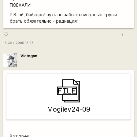
ПОЕХАЛИ!
P.S. ой, байкеры! чуть не забыл! свинцовые трусы
брать обязательно - радиация!
more_vert
favorite_border
15 Сен, 2005 13:27
Victogan
Mogilev24-09
Вот трек