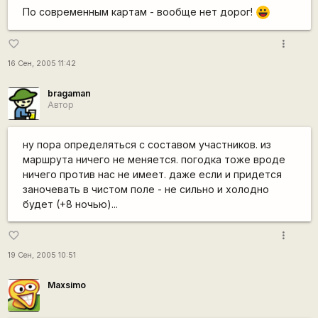
По современным картам - вообще нет дорог!
|-))
more_vert
favorite_border
16 Сен, 2005 11:42
bragaman
Автор
ну пора определяться с составом участников. из
маршрута ничего не меняется. погодка тоже вроде
ничего против нас не имеет. даже если и придется
заночевать в чистом поле - не сильно и холодно
будет (+8 ночью)...
more_vert
favorite_border
19 Сен, 2005 10:51
Maxsimo