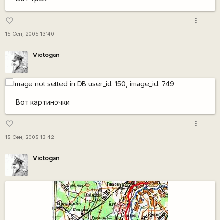
more_vert
favorite_border
15 Сен, 2005 13:40
Victogan
Вот картиночки
more_vert
favorite_border
15 Сен, 2005 13:42
Victogan