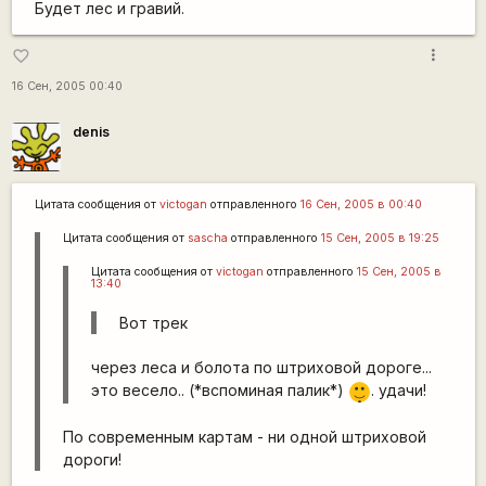
Будет лес и гравий.
more_vert
favorite_border
16 Сен, 2005 00:40
denis
Цитата сообщения от
victogan
отправленного
16 Сен, 2005 в 00:40
Цитата сообщения от
sascha
отправленного
15 Сен, 2005 в 19:25
Цитата сообщения от
victogan
отправленного
15 Сен, 2005 в
13:40
Вот трек
через леса и болота по штриховой дороге...
|-)
это весело.. (*вспоминая палик*)
. удачи!
_)
По современным картам - ни одной штриховой
дороги!