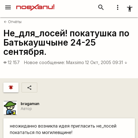
menu
search
more_vert
accessibility_new
Отчёты
arrow_back
Не_для_лосей! покатушка по
Батькаушчыне 24-25
сентября.
12 157
Новое сообщение:
Maxsimo
12 Окт, 2005 09:31
visibility
arrow_downward
notifications_active
share
bragaman
Автор
неожиданно возникла идея пригласить не_лосей
покататься по могилевщине!