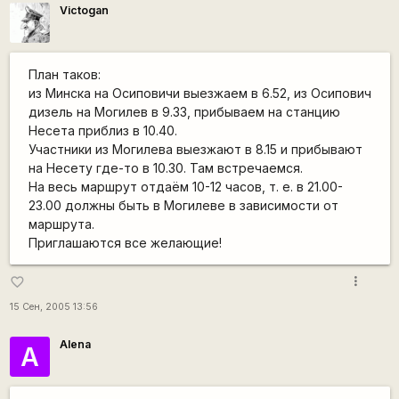
Victogan
План таков:
из Минска на Осиповичи выезжаем в 6.52, из Осипович
дизель на Могилев в 9.33, прибываем на станцию
Несета приблиз в 10.40.
Участники из Могилева выезжают в 8.15 и прибывают
на Несету где-то в 10.30. Там встречаемся.
На весь маршрут отдаём 10-12 часов, т. е. в 21.00-
23.00 должны быть в Могилеве в зависимости от
маршрута.
Приглашаются все желающие!
more_vert
favorite_border
15 Сен, 2005 13:56
Alena
А