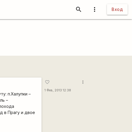
search
more_vert
Вход
more_vert
favorite_border
1 Фев, 2013 12:38
у: п.Халупки –
ль –
 похода
д в Прагу и двое