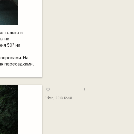
я только в
мы на
ия 50? на
вопросами. На
ьмя пересадками,
more_vert
favorite_border
1 Фев, 2013 12:48