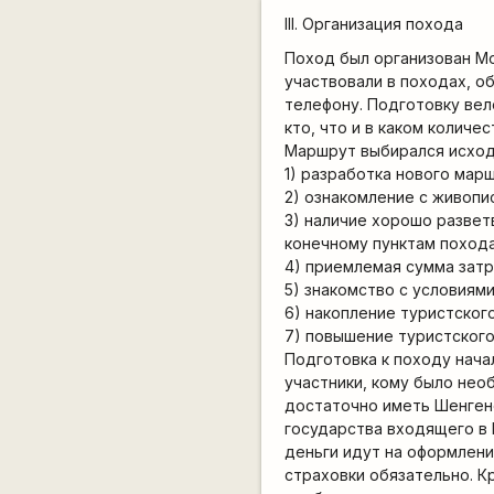
III. Организация похода
Поход был организован Мо
участвовали в походах, о
телефону. Подготовку ве
кто, что и в каком количе
Маршрут выбирался исход
1) разработка нового мар
2) ознакомление с живопи
3) наличие хорошо разве
конечному пунктам похода
4) приемлемая сумма затр
5) знакомство с условиям
6) накопление туристского
7) повышение туристского
Подготовка к походу нача
участники, кому было не
достаточно иметь Шенген
государства входящего в 
деньги идут на оформлени
страховки обязательно. К