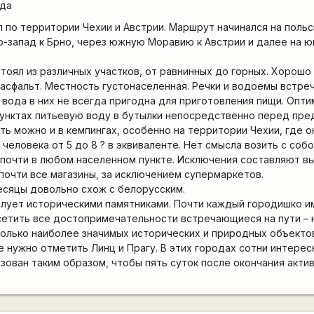
ода
по территории Чехии и Австрии. Маршрут начинался на поль
го-запад к Брно, через южную Моравию к Австрии и далее на ю
тоял из различных участков, от равнинных до горных. Хорошо
 асфальт. Местность густонаселенная. Речки и водоемы встре
 вода в них не всегда пригодна для приготовления пищи. Опт
 пунктах питьевую воду в бутылки непосредственно перед пр
ть можно и в кемпингах, особенно на территории Чехии, где 
 человека от 5 до 8 ? в эквиваленте. Нет смысла возить с соб
 почти в любом населенном пункте. Исключения составляют в
 почти все магазины, за исключением супермаркетов.
есяцы довольно схож с белорусским.
лует историческими памятниками. Почти каждый городишко и
сетить все достопримечательности встречающиеся на пути –
колько наиболее значимых исторических и природных объекто
 нужно отметить Линц и Прагу. В этих городах сотни интерес
зован таким образом, чтобы пять суток после окончания акти