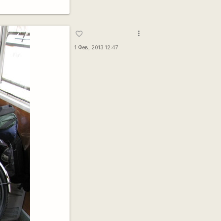
more_vert
favorite_border
1 Фев, 2013 12:47