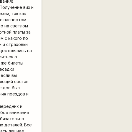
вания).
 Получение виз и
хии, так как
 с паспортом
но на светлом
отной платы за
м с какого по
 и страховки.
ществлялись на
оиться о
у же билеты
ресадки
 если вы
жающий состав
ездов был
ния поездов и
передних и
обое внимание
обязательно
х деталей. Все
вать лишнее