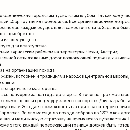
лодечненским городским туристским клубом. Так как все уча
бщий сбор группы не проводился. Все организационные вопро
лосипедов каждый осуществлял самостоятельно. Заранее был
стве приобретает.
я из следующего:
шрута для велотуризма;
сным туристским районом на территории Чехии, Австрии;
твленной сети железных дорог позволяющей подъезд к началь
;
ат на организацию похода;
и жизни, историей и традициями народов Центральной Европы;
 опыта;
 и спортивного мастерства.
лась примерно за пол года до старта. В течение трех месяце
обходимо, прошли процедуру замены паспортов. Для разработ
скую визу. Это дает возможность находиться на территории 
Евросоюз. За два месяца до похода собрано по 120? с каждого
е виз и медицинскую страховку на время всего путешествия. 
роме этого каждый пересекающий границу должен быть готов