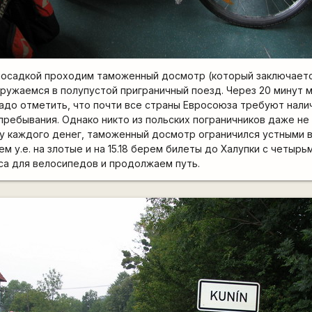
осадкой проходим таможенный досмотр (который заключаетс
гружаемся в полупустой приграничный поезд. Через 20 минут 
адо отметить, что почти все страны Евросоюза требуют налич
пребывания. Однако никто из польских пограничников даже не
у каждого денег, таможенный досмотр ограничился устными 
м у.е. на злотые и на 15.18 берем билеты до Халупки с четыр
сса для велосипедов и продолжаем путь.