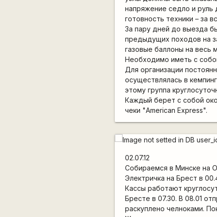
напряжение седло и руль
готовность техники – за 
За пару дней до выезда б
предыдущих походов на зап
газовые баллоны на весь 
Необходимо иметь с собой
Для организации постоянн
осуществлялась в кемпинга
этому группа круглосуточн
Каждый берет с собой окол
чеки "American Express".
02.07.12
Собираемся в Минске на О
Электричка на Брест в 00
Кассы работают круглосут
Бресте в 07.30. В 08.01 о
раскуплено челноками. По