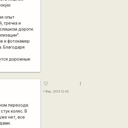
сокую
ая опыт
, гречка и
 слишком дороги.
лизации".
ов и фотокамер
а. Благодаря
таются дорожные
more_vert
favorite_border
1 Фев, 2013 12:45
мном переходе.
стук колес. В
уже нет, все
дами.