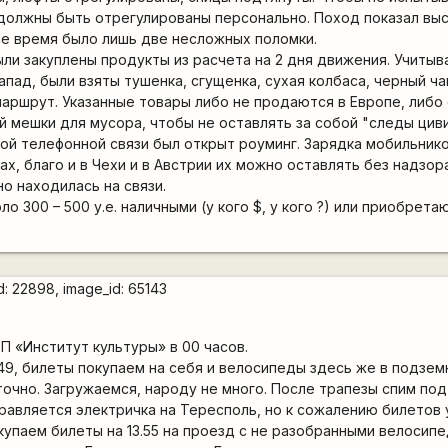
 должны быть отрегулированы персонально. Поход показал вы
все время было лишь две несложных поломки.
ыли закуплены продукты из расчета на 2 дня движения. Учитыв
ад, были взяты тушенка, сгущенка, сухая колбаса, черный чай
маршрут. Указанные товары либо не продаются в Европе, либо
 мешки для мусора, чтобы не оставлять за собой "следы циви
ой телефонной связи был открыт роуминг. Зарядка мобильник
х, благо и в Чехи и в Австрии их можно оставлять без надзор
о находилась на связи.
о 300 – 500 у.е. наличными (у кого $, у кого ?) или приобре
П «Институт культуры» в 00 часов.
.49, билеты покупаем на себя и велосипеды здесь же в подзе
очно. Загружаемся, народу не много. После трапезы спим под 
тправляется электричка на Тересполь, но к сожалению билетов 
купаем билеты на 13.55 на проезд с не разобранными велосипе