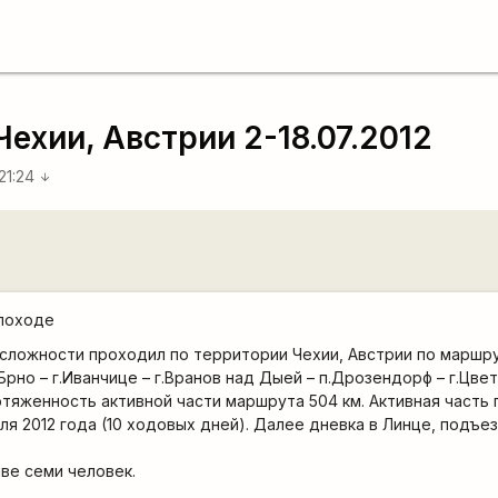
Чехии, Австрии 2-18.07.2012
 21:24
arrow_downward
 походе
сложности проходил по территории Чехии, Австрии по маршрут
.Брно – г.Иванчице – г.Вранов над Дыей – п.Дрозендорф – г.Цвет
ротяженность активной части маршрута 504 км. Активная часть
ля 2012 года (10 ходовых дней). Далее дневка в Линце, подъез
аве семи человек.