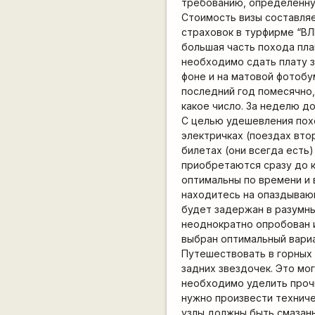
требованию, определенную
Стоимость визы составляет
страховок в турфирме “ВЛ
большая часть похода пла
необходимо сдать плату з
фоне и на матовой фотобу
последний год помесячно,
какое число. За неделю д
С целью удешевления пох
электричках (поездах втор
билетах (они всегда есть
приобретаются сразу до к
оптимальны по времени и 
находитесь на опаздываю
будет задержан в разумны
неоднократно опробован и
выбран оптимальный вариа
Путешествовать в горных
задних звездочек. Это мо
необходимо уделить проч
нужно произвести технич
узлы должны быть смазан