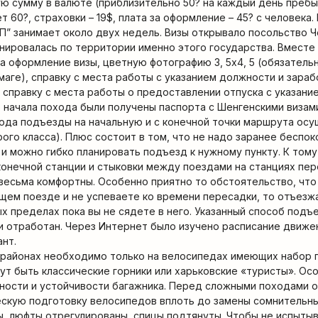
 сумму в валюте (приблизительно 50? на каждый день пребы
 60?, страховки – 19$, плата за оформление – 45? с человека.
П” занимает около двух недель. Визы открывало посольство Че
нировалась по территории именно этого государства. Вместе
а оформление визы, цветную фотографию 3, 5х4, 5 (обязатель
маге), справку с места работы с указанием должности и зараб
 справку с места работы о предоставлении отпуска с указание
о начала похода были получены паспорта с Шенгенскими визами
ода подъезды на начальную и с конечной точки маршрута осу
ого класса). Плюс состоит в том, что не надо заранее беспок
) и можно гибко планировать подъезд к нужному пункту. К том
онечной станции и стыковки между поездами на станциях пе
весьма комфортны. Особенно приятно то обстоятельство, что
щем поезде и не успеваете ко времени пересадки, то отъез
х пределах пока вы не сядете в него. Указанный способ подъ
 отработан. Через Интернет было изучено расписание движе
нт.
 районах необходимо только на велосипедах имеющих набор 
гут быть классические горники или харьковские «туристы». Ос
ности и устойчивости багажника. Перед сложными походами 
ескую подготовку велосипедов вплоть до замены сомнительны
ы, люфты отрегулированы, спицы подтянуты. Чтобы не испыты