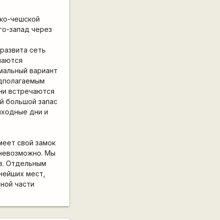
ско-чешской
го-запад через
 развита сеть
чаются
имальный вариант
едполагаемым
они встречаются
ой большой запас
ыходные дни и
меет свой замок
 невозможно. Мы
в. Отдельным
нейших мест,
вной части