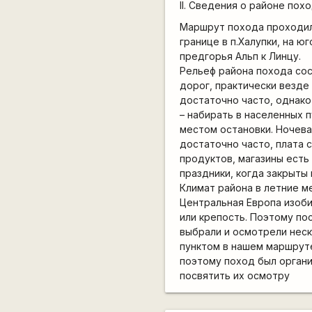
II. Сведения о районе пох
Маршрут похода проходил 
границе в п.Халупки, на ю
предгорья Альп к Линцу.
Рельеф района похода сос
дорог, практически везде
достаточно часто, однако
– набирать в населенных
местом остановки. Ночева
достаточно часто, плата с
продуктов, магазины есть
праздники, когда закрыты
Климат района в летние м
Центральная Европа изоби
или крепость. Поэтому по
выбрали и осмотрели нес
пунктом в нашем маршруте
поэтому поход был органи
посвятить их осмотру