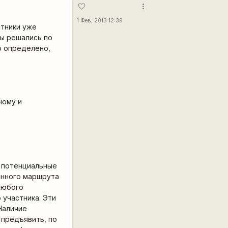
more_vert
favorite_border
1 Фев, 2013 12:39
стники уже
сы решались по
о определено,
ному и
в потенциальные
анного маршрута
любого
 участника. Эти
Наличие
 предъявить, по