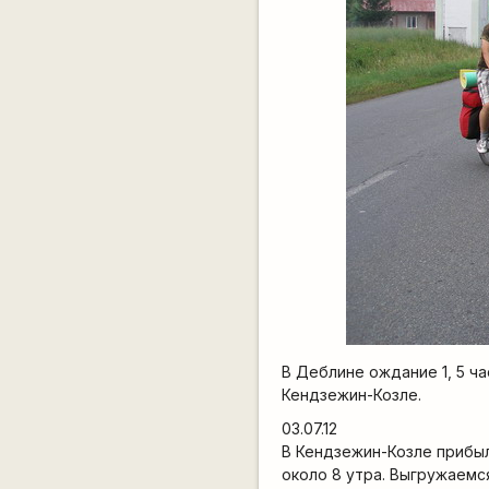
В Деблине ождание 1, 5 ча
Кендзежин-Козле.
03.07.12
В Кендзежин-Козле прибыл
около 8 утра. Выгружаем