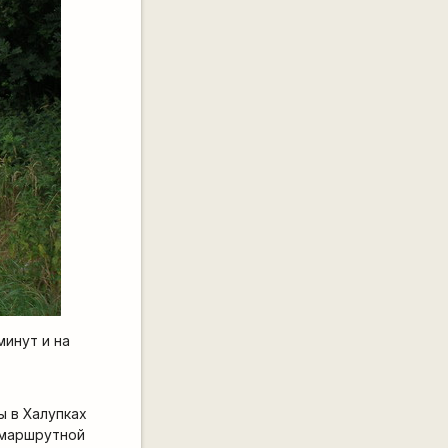
минут и на
ы в Халупках
 маршрутной