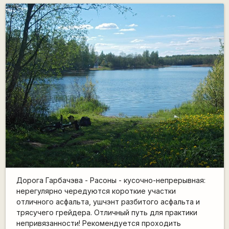
Дорога Гарбачэва - Расоны - кусочно-непрерывная:
нерегулярно чередуются короткие участки
отличного асфальта, ушчэнт разбитого асфальта и
трясучего грейдера. Отличный путь для практики
непривязанности! Рекомендуется проходить