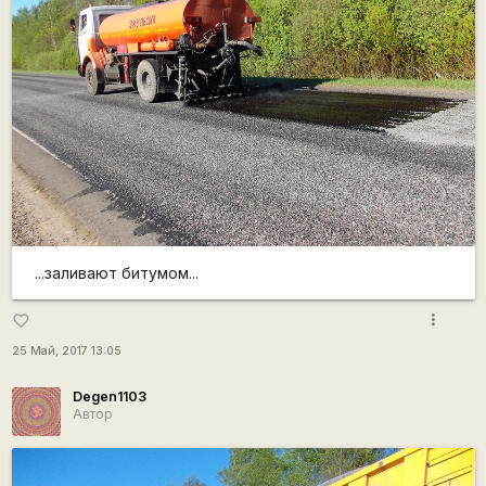
...заливают битумом...
more_vert
favorite_border
25 Май, 2017 13:05
Degen1103
Автор