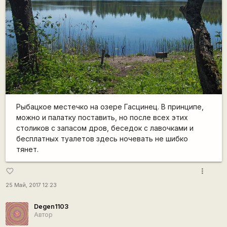
Рыбацкое местечко на озере Гасцинец. В принципе,
можно и палатку поставить, но после всех этих
столиков с запасом дров, беседок с лавочками и
бесплатных туалетов здесь ночевать не шибко
тянет.
more_vert
favorite_border
25 Май, 2017 12:23
Degen1103
Автор