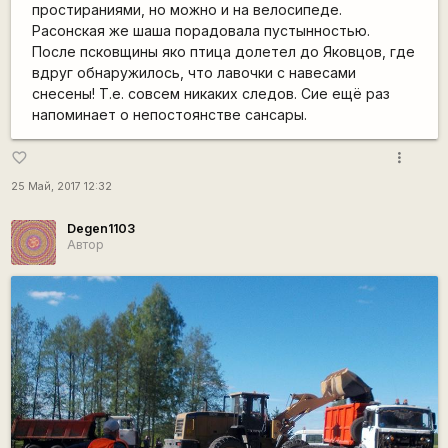
простираниями, но можно и на велосипеде.
Расонская же шаша порадовала пустынностью.
После псковщины яко птица долетел до Яковцов, где
вдруг обнаружилось, что лавочки с навесами
снесены! Т.е. совсем никаких следов. Сие ещё раз
напоминает о непостоянстве сансары.
more_vert
favorite_border
25 Май, 2017 12:32
Degen1103
Автор