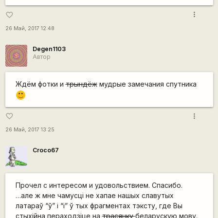
more_vert
favorite_border
26 Май, 2017 12:48
Degen1103
Автор
Ждём фотки и
трындёж
мудрые замечания спутника
:)
more_vert
favorite_border
26 Май, 2017 13:25
Сroco67
Прочел с интересом и удовольствием. Спасибо.
…але ж мне чамусці не хапае нашых славутых
латараў “ў” і “і” ў тых фрагментах тэксту, где Вы
стыхійна пераходзіце на
трасянку
беларускую мову.