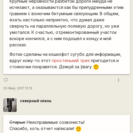
Крупные неровности разбитой дороги никуда не
исчезают, а оказываются как бы припудренными этим
гравием с вонючим битумным связующим. В общем,
ехать настолько неприятно, что думал даже
свернуть на параллельную полевую дорогу, но уже
умотался. К счастью, отремонтированный участок
вскоре кончился, а с ним подошёл к концу и мой
рассказ.
Фотки сделаны на кошкофот сугубо для информации,
вдруг кому-то этот
простенький трек
пригодится и
стояночки понравятся. Дзякуй за ўвагу
:)
more_vert
favorite_border
25 Май, 2017 13:15
северный олень
Старые
Неисправимые созвонисты!
Спасибо, хоть отчет написали!
:)