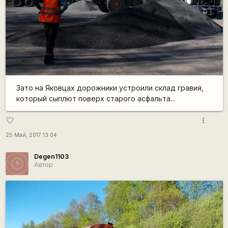
Зато на Яковцах дорожники устроили склад гравия,
который сыплют поверх старого асфальта...
more_vert
favorite_border
25 Май, 2017 13:04
Degen1103
Автор