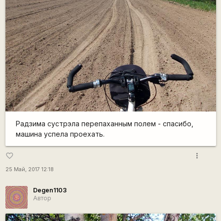
Радзима сустрэла перепаханным полем - спасибо,
машина успела проехать.
more_vert
favorite_border
25 Май, 2017 12:18
Degen1103
Автор