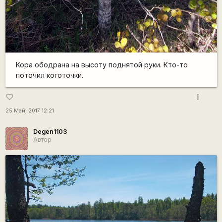
Кора ободрана на высоту поднятой руки. Кто-то
поточил коготочки.
more_vert
favorite_border
25 Май, 2017 12:21
Degen1103
Автор