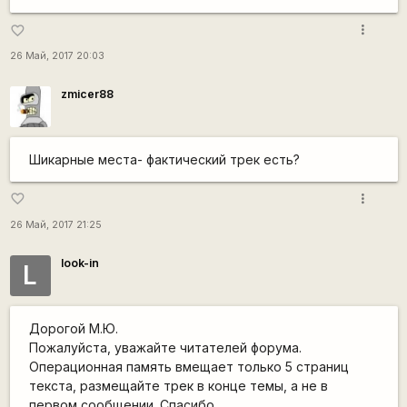
more_vert
favorite_border
26 Май, 2017 20:03
zmicer88
Шикарные места- фактический трек есть?
more_vert
favorite_border
26 Май, 2017 21:25
look-in
L
Дорогой М.Ю.
Пожалуйста, уважайте читателей форума.
Операционная память вмещает только 5 страниц
текста, размещайте трек в конце темы, а не в
первом сообщении. Спасибо.