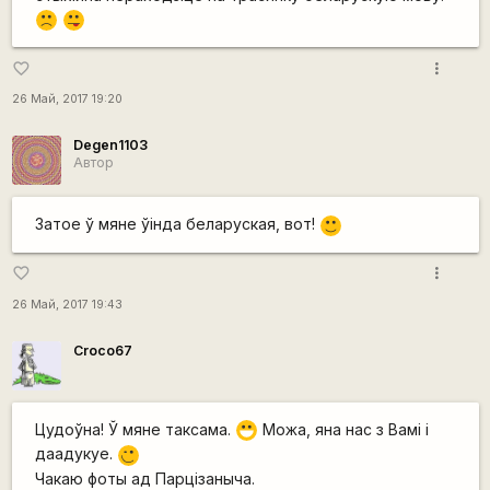
:(
:P
more_vert
favorite_border
26 Май, 2017 19:20
Degen1103
Автор
Затое ў мяне ўінда беларуская, вот!
:)
more_vert
favorite_border
26 Май, 2017 19:43
Сroco67
Цудоўна! Ў мяне таксама.
Можа, яна нас з Вамі і
:D
даадукуе.
;)
Чакаю фоты ад Парцізаныча.