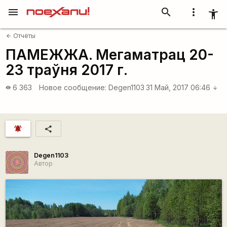
menu
search
more_vert
accessibility_new
Отчёты
arrow_back
ПАМЕЖЖА. Мегаматрац 20-
23 траўня 2017 г.
6 363
Новое сообщение:
Degen1103
31 Май, 2017 06:46
visibility
arrow_downward
notifications_active
share
Degen1103
Автор