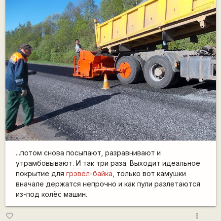
...потом снова посыпают, разравнивают и
утрамбовывают. И так три раза. Выходит идеальное
покрытие для
грэвел-байка
, только вот камушки
вначале держатся непрочно и как пули разлетаются
из-под колёс машин.
more_vert
favorite_border