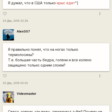
Я думал, что в США только
крыс едят
"]
more_vert
favorite_border
24 Дек, 2016 23:26
Alex007
Я правильно понял, что на ногах только
термолосины?
Т.е. большая часть бедра, голени и все колено
защищено только одним слоем?
more_vert
favorite_border
25 Дек, 2016 00:05
Videomaster
Света, коврик, как вижу, термарест z-lite? Почему не