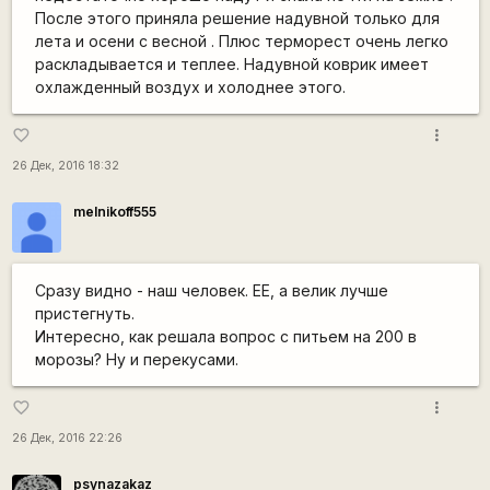
После этого приняла решение надувной только для
лета и осени с весной . Плюс терморест очень легко
раскладывается и теплее. Надувной коврик имеет
охлажденный воздух и холоднее этого.
more_vert
favorite_border
26 Дек, 2016 18:32
melnikoff555
Сразу видно - наш человек. ЕЕ, а велик лучше
пристегнуть.
Интересно, как решала вопрос с питьем на 200 в
морозы? Ну и перекусами.
more_vert
favorite_border
26 Дек, 2016 22:26
psynazakaz