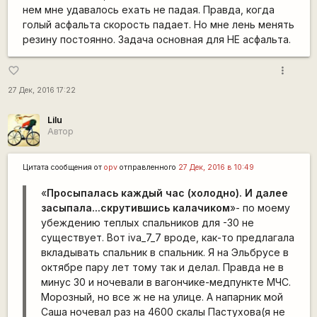
нем мне удавалось ехать не падая. Правда, когда
голый асфальта скорость падает. Но мне лень менять
резину постоянно. Задача основная для НЕ асфальта.
more_vert
favorite_border
27 Дек, 2016 17:22
Lilu
Автор
Цитата сообщения от
opv
отправленного
27 Дек, 2016 в 10:49
«
Просыпалась каждый час (холодно). И далее
засыпала...скрутившись калачиком
»- по моему
убеждению теплых спальников для -30 не
существует. Вот iva_7_7 вроде, как-то предлагала
вкладывать спальник в спальник. Я на Эльбрусе в
октябре пару лет тому так и делал. Правда не в
минус 30 и ночевали в вагончике-медпункте МЧС.
Морозный, но все ж не на улице. А напарник мой
Саша ночевал раз на 4600 скалы Пастухова(я не