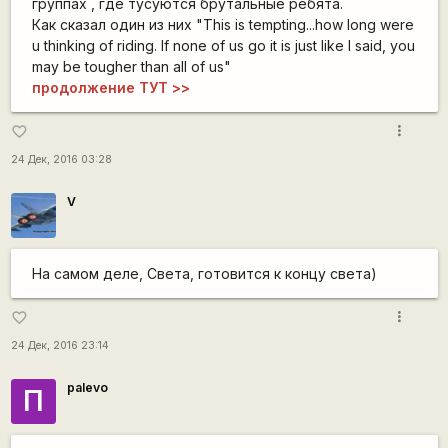
группах , где тусуются брутальные ребята.
Как сказал один из них "This is tempting...how long were
u thinking of riding. If none of us go it is just like I said, you
may be tougher than all of us"
продолжение ТУТ >>
more_vert
favorite_border
24 Дек, 2016 03:28
V
На самом деле, Света, готовится к концу света)
more_vert
favorite_border
24 Дек, 2016 23:14
palevo
П