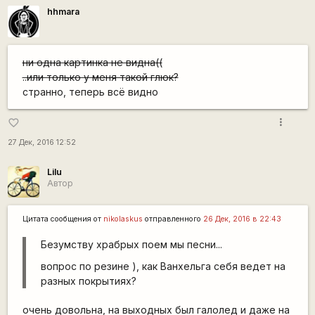
hhmara
ни одна картинка не видна((
..или только у меня такой глюк?
странно, теперь всё видно
more_vert
favorite_border
27 Дек, 2016 12:52
Lilu
Автор
Цитата сообщения от
nikolaskus
отправленного
26 Дек, 2016 в 22:43
Безумству храбрых поем мы песни...
вопрос по резине ), как Ванхельга себя ведет на
разных покрытиях?
очень довольна, на выходных был галолед и даже на