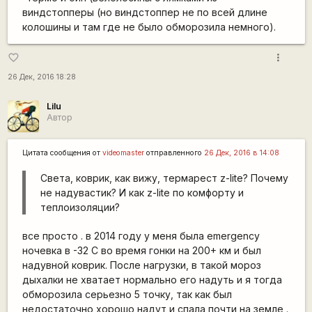
виндстопперы (но виндстоппер не по всей длине
колошины и там где не было обморозила немного).
more_vert
favorite_border
26 Дек, 2016 18:28
Lilu
Автор
Цитата сообщения от
videomaster
отправленного
26 Дек, 2016 в 14:08
Света, коврик, как вижу, термарест z-lite? Почему
не надувастик? И как z-lite по комфорту и
теплоизоляции?
все просто . в 2014 году у меня была emergency
ночевка в -32 С во время гонки на 200+ км и был
надувной коврик. После нагрузки, в такой мороз
дыхалки не хватает нормально его надуть и я тогда
обморозила серьезно 5 точку, так как был
недостаточно хорошо надут и спала почти на земле .