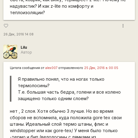
надувастик? И как z-lite по комфорту и
теплоизоляции?
more_vert
favorite_border
26 Дек, 2016 14:08
Lilu
Автор
Цитата сообщения от
alex007
отправленного
25 Дек, 2016 в 00:05
Я правильно понял, что на ногах только
термолосины?
Т.е. большая часть бедра, голени и все колено
защищено только одним слоем?
нет , 2 слоя. Хотя обычно 3 лучше. Но во время
сборов не вспомнила, куда положила gore tex свои
штаны. Идеальный слой термо штаны, флис и
windstopper или как gore-tex/ У меня было только
-термо и бип (велолосины с лямками из