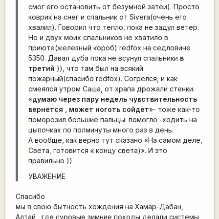
смог его остановить от безумной затеи). Просто
коврик на снег и спальник от Sivera(очень его
хвалил). Говорил что тепло, пока не задул ветер.
Но и двух моих спальников не хватило в
приюте(железный короб) redfox на седловине
5350. Давал дуба пока не всунул спальники
в
третий
)), что там был на всякий
пожарный(спасибо redfox). Согрелся, и как
смеялся утром Саша, от храпа дрожали стенки.
«
думаю через пару недель чувствительность
вернется , может ноготь сойдет
»- тоже как-то
поморозил большие пальцы. помогло -ходить на
цыпочках по полминуты много раз в день.
А вообще, как верно тут сказано «На самом деле,
Света, готовится к концу света)». И это
правильно ))
УВАЖЕНИЕ
Спасибо
мы в свою бытность хождения на Хамар-Дабан,
Алтай , где суровые зимние походы делали системы