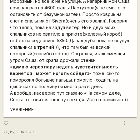
Морозный, но все ж не на улице. А напарник мой Саша
ночевал раз на 4600 скалы Пастухова(я не смог его
остановить от безумной затеи). Просто коврик на
снег и спальник от Sivera(очень его хвалил). Говорил
что тепло, пока не задул ветер. Но и двух моих
спальников не хватило в приюте(железный короб)
redfox на седловине 5350. Давал дуба пока не всунул
спальники
в третий
)), что там был на всякий
пожарный(спасибо redfox). Согрелся, и как смеялся
утром Саша, от храпа дрожали стенки.
«
думаю через пару недель чувствительность
вернется , может ноготь сойдет
»- тоже как-то
поморозил большие пальцы. помогло -ходить на
цыпочках по полминуты много раз в день.
А вообще, как верно тут сказано «На самом деле,
Света, готовится к концу света)». И это правильно ))
УВАЖЕНИЕ
more_vert
favorite_border
27 Дек, 2016 10:49