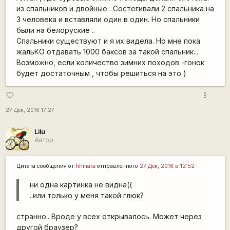
из спальников и двойные . Состегивали 2 спальника на
3 человека и вставляли один в один. Но спальники
были на белоруские ..
Спальники существуют и я их видела. Но мне пока
жальКО отдавать 1000 баксов за такой спальник...
Возможно, если количество зимних походов -гонок
будет достаточным , чтобы решиться на это )
more_vert
favorite_border
27 Дек, 2016 17:27
Lilu
Автор
Цитата сообщения от
hhmara
отправленного
27 Дек, 2016 в 12:52
ни одна картинка не видна((
..или только у меня такой глюк?
странно.. Вроде у всех открывалось. Может через
другой браузер?