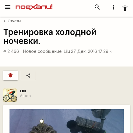
menu
search
more_vert
accessibility_new
Отчёты
arrow_back
Тренировка холодной
ночевки.
2 466
Новое сообщение:
Lilu
27 Дек, 2016 17:29
visibility
arrow_downward
notifications_active
share
Lilu
Автор