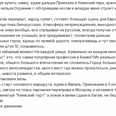
де купить симку, едем дальше.Приехали в Киевский парк, крас
и нельзя.Охранник с обгоревшим носом и младше меня строит и
тик перекрыт, народ гуляет, готовят большую сцену для Ев
еще пока белорусскую. Атмосфера непринужденная, выходного
 не знаю вообще, все спрашивал на русском, всегда получал о
тношения не услышал, все придумывают, посмотрим дальше.
льных горок, едешь по прямой дороге, поворачивашь и тут пе
ли штук 10, понравилось.
 забавный момент.На каждой улице, буквально на каждом кил
с" это, что самая популярная профессия в Киеве?)Их реально
ов, общего большого впечатления не сложилось.Город больш
 много велосипедистов, много мест где можно прокатиться, ре
, широта размаха, в общем интересно.
паковали велы.
а старт основного маршрута, едем в Ямпиль. Приезжаем в 3 но
, завтра по плану паромная переправа в Молдову и катаемся т
менитый "Киевский торт" а ложки и вилки сдали в багаж, не бе
й.
 в движении.