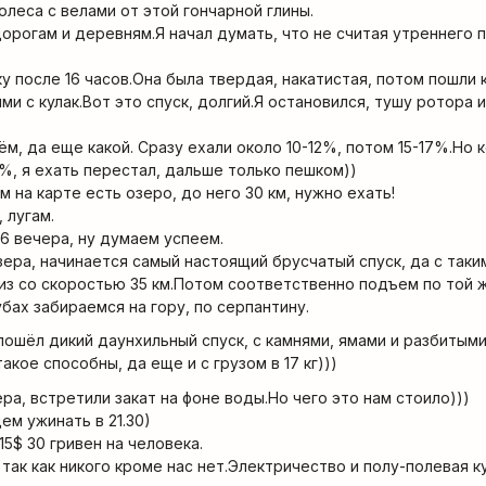
олеса с велами от этой гончарной глины.
орогам и деревням.Я начал думать, что не считая утреннего 
у после 16 часов.Она была твердая, накатистая, потом пошли 
ми с кулак.Вот это спуск, долгий.Я остановился, тушу ротора и
м, да еще какой. Сразу ехали около 10-12%, потом 15-17%.Но 
%, я ехать перестал, дальше только пешком))
м на карте есть озеро, до него 30 км, нужно ехать!
 лугам.
 6 вечера, ну думаем успеем.
зера, начинается самый настоящий брусчатый спуск, да с таки
из со скоростью 35 км.Потом соответственно подъем по той 
бах забираемся на гору, по серпантину.
ошёл дикий даунхильный спуск, с камнями, ямами и разбитыми
такое способны, да еще и с грузом в 17 кг)))
ра, встретили закат на фоне воды.Но чего это нам стоило)))
ем ужинать в 21.30)
.15$ 30 гривен на человека.
 так как никого кроме нас нет.Электричество и полу-полевая к