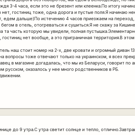
дя 3-4 часа, если это не брезент или клеенка.По итогу начин
 нет, гостиниц тоже, одна дорога и пустые поля.Я начинаю н
т, едем дальше)По истечению 4 часов приезжаем на переход
бегом в отель, отогреваться и сушиться.Я не скажу за Кишине
а та часть которую мы увидели, полная пустышка.Элементарн
, гостиниц нет вообще, а это приграничная территория.В этом
тель наш стоит номер на 2-х, две кровати и огромный диван 13
на вопросы тоже отвечают только на украинском, я всех прек
авец в магазине догадалась, что мы из Беларуси, говорит по а
ом русском, оказалось у нее много родственников в РБ.
 движении.
инице до 9 утра.С утра светит солнце и тепло, отлично.Завтр