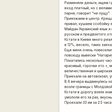
Разменяли деньги, ищем г
вход платный, но с велам
парня, говорит "не пущу".
Приезжаем в центр. Креща
привал, кушаем ссобойку 
Майдан.Украинский язык я
русском и предвзятого о
Кстати в Киеве много реа
в 12%, весело, таких заеха
Еще меня очень повеселил
повсюду вывески "Натариу
Покатались несколько час
красивый, горочки это +,
величественная и широкая
Приехали на автовокзал, у
В 6 вечера выдвинулись н
возле границы с Молдовой
Кстати в дорогу взяли зна
умололи его за раз, вкусны
Проехали 33 км за 2.5 часа