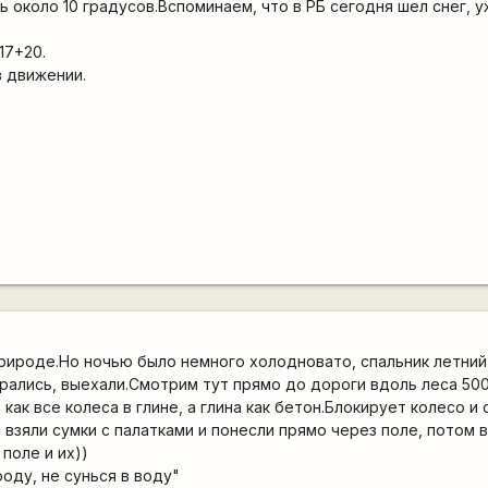
 около 10 градусов.Вспоминаем, что в РБ сегодня шел снег, у
17+20.
 в движении.
природе.Но ночью было немного холодновато, спальник летний 
рались, выехали.Смотрим тут прямо до дороги вдоль леса 500
как все колеса в глине, а глина как бетон.Блокирует колесо и 
 взяли сумки с палатками и понесли прямо через поле, потом 
поле и их))
роду, не сунься в воду"