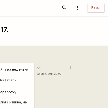
search
more_vert
Вход
17.
more_vert
favorite_border
й, а на недельки
22 Май, 2017 20:00
язательно
азработку
лия Литвина, на