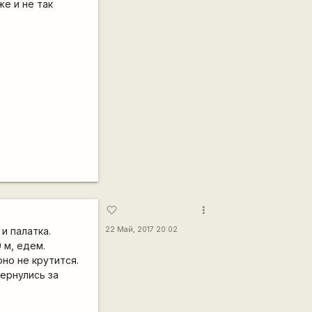
же и не так
more_vert
favorite_border
и палатка.
22 Май, 2017 20:02
 м, едем.
оно не крутится.
вернулись за