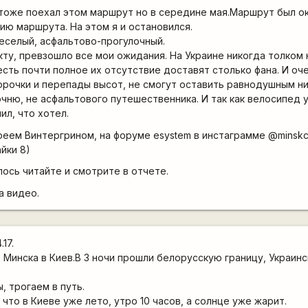
тоже поехал этом маршрут но в середине мая.Маршрут был ок
ию маршрута. На этом я и остановился.
еселый, асфальтово-прогулочный.
кту, превзошло все мои ожидания. На Украине никогда толком 
есть почти полное их отсутствие доставят столько фана. И оч
орочки и перепады высот, не смогут оставить равнодушным н
чню, не асфальтового путешественника. И так как велосипед 
ил, что хотел.
еем Винтергрином, на форуме esystem в инстаграмме @minskcyc
йки 8)
лось читайте и смотрите в отчете.
а видео.
.17.
 Минска в Киев.В 3 ночи прошли белорусскую границу, Украинс
, трогаем в путь.
что в Киеве уже лето, утро 10 часов, а солнце уже жарит.