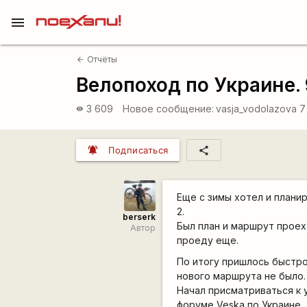
menu
Отчёты
arrow_back
Велопоход по Украине. 
3 609
Новое сообщение:
vasja_vodolazova
7
visibility
notifications_active
share
Подписаться
Еще с зимы хотел и планир
2.
berserk
Был план и маршрут проех
Автор
проеду еще.
По итогу пришлось быстро
нового маршрута не было.
Начал присматриваться к 
форуме Veska по Украине.