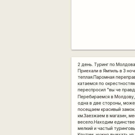
2 день. Туринг по Молдова
Приехали в Ямпиль в 3 но
теплая.Паромная переправа
катаемся по окрестностям
переспросил "вы че правд
Перебираемся в Молдову,
одна в две стороны, може
посещаем красивый замок
км.Заезжаем в магазин, м
весело.Находим единствен
мелкий и частый турингов
Крутим, нужно выехать из