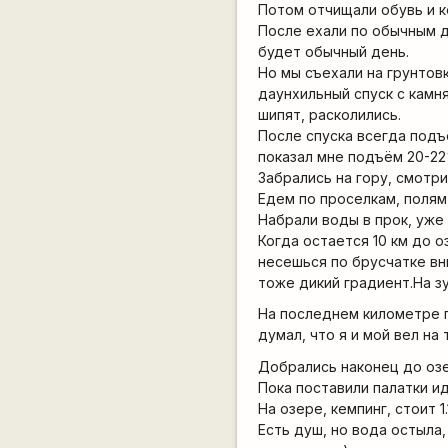
Потом отчищали обувь и к
После ехали по обычным д
будет обычный день.
Но мы съехали на грунтовк
даунхильный спуск с камня
шипят, расколились.
После спуска всегда подъё
показал мне подъём 20-22
Забрались на гору, смотри
Едем по проселкам, полям,
Набрали воды в прок, уже
Когда остается 10 км до о
несешься по брусчатке вн
тоже дикий градиент.На зу
На последнем километре п
думал, что я и мой вел на 
Добрались наконец до озе
Пока поставили палатки ид
На озере, кемпинг, стоит 1
Есть душ, но вода остыла,