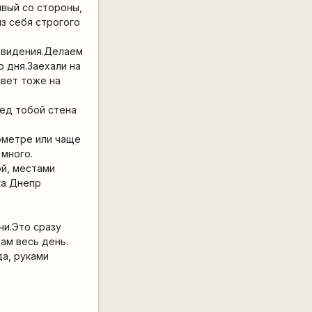
ивый со стороны,
з себя строгого
ровидения.Делаем
 дня.Заехали на
твет тоже на
ред тобой стена
ометре или чаще
 много.
ой, местами
ка Днепр
чи.Это сразу
ам весь день.
да, руками