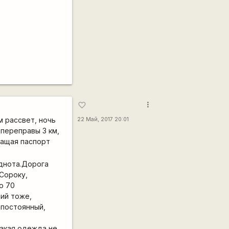
more_vert
favorite_border
м рассвет, ночь
22 Май, 2017 20:01
 переправы 3 км,
ращая паспорт
днота.Дорога
 Сороку,
о 70
щий тоже,
 постоянный,
какая одежда не