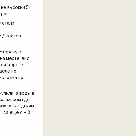
 не высокий 5-
тров.
е стали
у Днестра
 сторону и
на месте, вид
той дороге
 веле не
 колодки по
упили, а воды в
прашиваем где
казалась с диким
, да еще с + 3