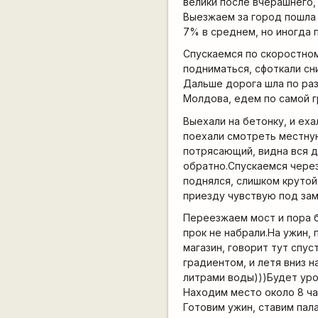
велики после вчерашнего,
Выезжаем за город пошла 
7% в среднем, но иногда 
Спускаемся по скоростном
подниматься, сфоткали сни
Дальше дорога шла по раз
Молдова, едем по самой г
Выехали на бетонку, и ех
поехали смотреть местную
потрясающий, видна вся д
обратно.Спускаемся через 
поднялся, слишком крутой
приезду чувствую под за
Переезжаем мост и пора бы
прок не набрали.На ужин, 
магазин, говорит тут спус
градиентом, и летя вниз 
литрами воды)))Будет уро
Находим место около 8 ча
Готовим ужин, ставим пала