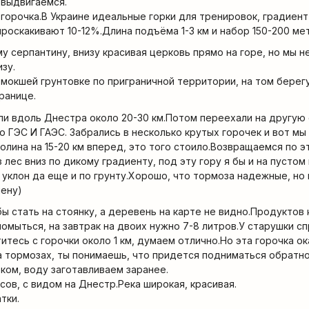
 выдвигаемся.
горочка.В Украине идеальные горки для тренировок, градиент
проскакивают 10-12%.Длина подъёма 1-3 км и набор 150-200 ме
у серпантину, внизу красивая церковь прямо на горе, но мы н
зу.
мокшей грунтовке по приграничной территории, на том берег
ранице.
али вдоль Днестра около 20-30 км.Потом переехали на другую
 ГЭС И ГАЭС. Забрались в несколько крутых горочек и вот мы 
олина на 15-20 км вперед, это того стоило.Возвращаемся по э
лес вниз по дикому градиенту, под эту гору я бы и на пустом
 уклон да еще и по грунту.Хорошо, что тормоза надежные, но
мену)
 стать на стоянку, а деревень на карте не видно.Продуктов к
помыться, на завтрак на двоих нужно 7-8 литров.У старушки с
титесь с горочки около 1 км, думаем отлично.Но эта горочка о
на тормозах, ты понимаешь, что придется подниматься обратно
ком, воду заготавливаем заранее.
сов, с видом на Днестр.Река широкая, красивая.
тки.