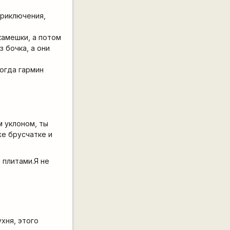
приключения,
камешки, а потом
з бочка, а они
когда гармин
м уклоном, ты
же брусчатке и
 плитами.Я не
ухня, этого