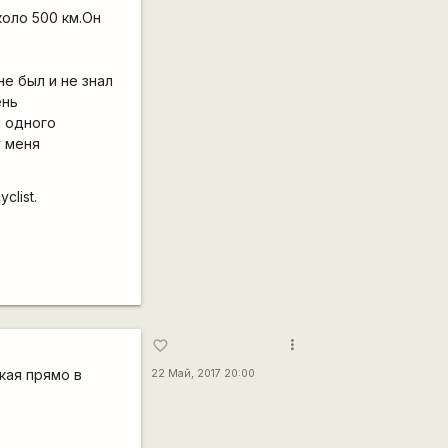
оло 500 км.Он
не был и не знал
ень
и одного
у меня
list.
more_vert
favorite_border
кая прямо в
22 Май, 2017 20:00