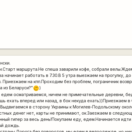
нски.
чи.Старт маршрута.Не спеша заварили кофе, собрали велы.Жде
 начинает работать в 7.30.В 5 утра выезжаем на прогулку, до
. Приезжаем на кпп.Проходим без проблем, пограничник возв
а из Беларуси?"
)
;)
 едем осматриваемся, ничем не примечательные деревни, бе
шь ехать вперед или назад, в бок некуда ехать))Приезжаем в
.Выдвигаемся в сторону Украины к Могилев-Подольскому окол
естных денег нет, карты не принимают, ок.Заезжаем в следую
ный гипер за весь день!Покупаем еду, едем.Начинается идти
ый дождь.
 страны.Дорога без поворотов, мы едем в велоодежде, но ни