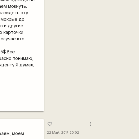
аем мокнуть.
енавидеть эту
, мокрые до
в и другие
о карточки
 случае кто
.5$.Все
расно понимаю,
кценту.Я думал,
more_vert
favorite_border
акаем, моем
22 Май, 2017 20:02