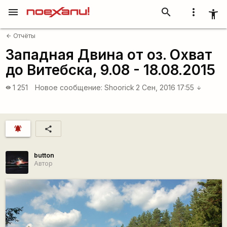
menu
search
more_vert
accessibility_new
Отчёты
arrow_back
Западная Двина от оз. Охват
до Витебска, 9.08 - 18.08.2015
1 251
Новое сообщение:
Shoorick
2 Сен, 2016 17:55
visibility
arrow_downward
notifications_active
share
button
Автор