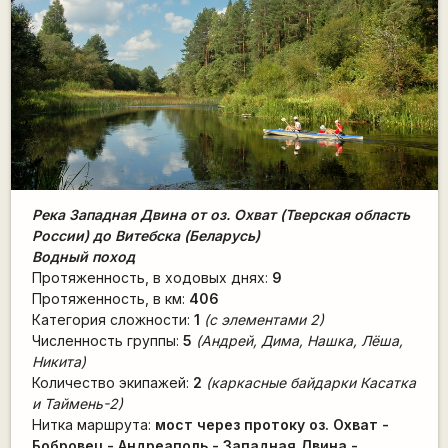
Река Западная Двина от оз. Охват (Тверская область
России) до Витебска (Беларусь)
Водный поход
Протяженность, в ходовых днях:
9
Протяженность, в км:
406
Категория сложности:
1
(с элементами 2)
Численность группы:
5
(Андрей, Дима, Нашка, Лёша,
Никита)
Количество экипажей:
2
(каркасные байдарки Касатка
и Таймень-2)
Нитка маршрута:
мост через протоку оз. Охват -
Бобровец - Андреаполь - Западная Двина -