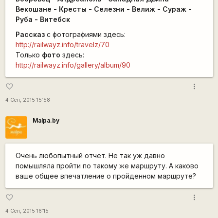
Векошане - Кресты - Селезни - Велиж - Сураж -
Руба - Витебск
Рассказ
с фотографиями здесь:
http://railwayz.info/travelz/70
Только
фото
здесь:
http://railwayz.info/gallery/album/90
more_vert
favorite_border
4 Сен, 2015 15:58
Malpa.by
Очень любопытный отчет. Не так уж давно
помышляла пройти по такому же маршруту. А каково
ваше общее впечатление о пройденном маршруте?
more_vert
favorite_border
4 Сен, 2015 16:15