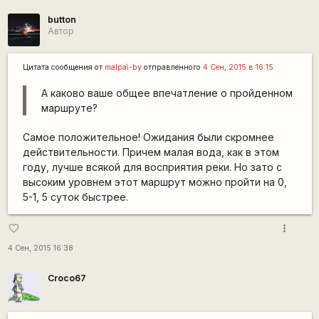
button
Автор
Цитата сообщения от
malpa\-by
отправленного
4 Сен, 2015 в 16:15
А каково ваше общее впечатление о пройденном
маршруте?
Самое положительное! Ожидания были скромнее
действительности. Причем малая вода, как в этом
году, лучше всякой для восприятия реки. Но зато с
высоким уровнем этот маршрут можно пройти на 0,
5-1, 5 суток быстрее.
more_vert
favorite_border
4 Сен, 2015 16:38
Сroco67