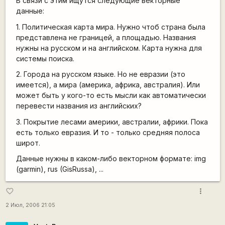
В связи с этим ищутся следующие векторные
данные:
1. Политическая карта мира. Нужно чтоб страна была
представлена не границей, а площадью. Названия
нужны на русском и на английском. Карта нужна для
системы поиска.
2. Города на русском языке. Но не евразии (это
имеется), а мира (америка, африка, австралия). Или
может быть у кого-то есть мысли как автоматически
перевести названия из английских?
3. Покрытие лесами америки, австралии, африки. Пока
есть только евразия. И то - только средняя полоса
широт.
Данные нужны в каком-либо векторном формате: img
(garmin), rus (GisRussa), ...
more_vert
favorite_border
2 Июл, 2006 21:05