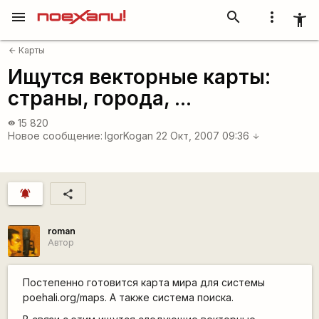
menu
search
more_vert
accessibility_new
Карты
arrow_back
Ищутся векторные карты:
страны, города, ...
15 820
visibility
Новое сообщение:
IgorKogan
22 Окт, 2007 09:36
arrow_downward
notifications_active
share
roman
Автор
Постепенно готовится карта мира для системы
poehali.org/maps. А также система поиска.