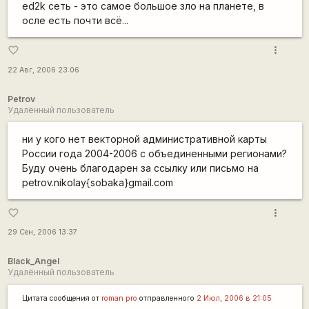
ed2k сеть - это самое большое зло на планете, в
осле есть почти всё...
more_vert
favorite_border
22 Авг, 2006 23:06
Petrov
Удалённый пользователь
ни у кого нет векторной административной карты
России года 2004-2006 с объединенными регионами?
Буду очень благодарен за ссылку или письмо на
petrov.nikolay{sobaka}gmail.com
more_vert
favorite_border
29 Сен, 2006 13:37
Black_Angel
Удалённый пользователь
Цитата сообщения от
roman pro
отправленного
2 Июл, 2006 в 21:05