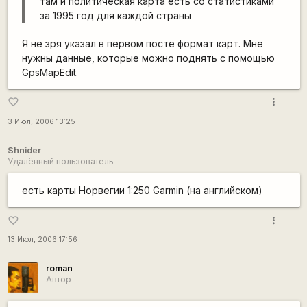
там и политическая карта есть со статистиками
за 1995 год для каждой страны
Я не зря указал в первом посте формат карт. Мне
нужны данные, которые можно поднять с помощью
GpsMapEdit.
more_vert
favorite_border
3 Июл, 2006 13:25
Shnider
Удалённый пользователь
есть карты Норвегии 1:250 Garmin (на английском)
more_vert
favorite_border
13 Июл, 2006 17:56
roman
Автор