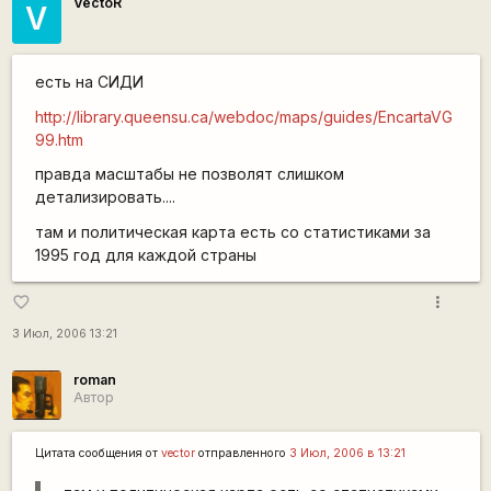
VectoR
V
есть на СИДИ
http://library.queensu.ca/webdoc/maps/guides/EncartaVG
99.htm
правда масштабы не позволят слишком
детализировать....
там и политическая карта есть со статистиками за
1995 год для каждой страны
more_vert
favorite_border
3 Июл, 2006 13:21
roman
Автор
Цитата сообщения от
vector
отправленного
3 Июл, 2006 в 13:21