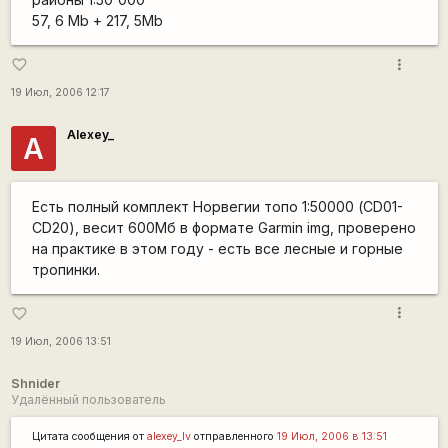
57, 6 Mb + 217, 5Mb
more_vert
favorite_border
19 Июл, 2006 12:17
Alexey_
A
Есть полный комплект Норвегии топо 1:50000 (CD01-
CD20), весит 600Мб в формате Garmin img, проверено
на практике в этом году - есть все лесные и горные
тропинки.
more_vert
favorite_border
19 Июл, 2006 13:51
Shnider
Удалённый пользователь
Цитата сообщения от
alexey_lv
отправленного
19 Июл, 2006 в 13:51