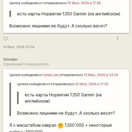
Цитата сообщения от
отправленного
13 Июл, 2006 в 17:56
есть карты Норвегии 1:250 Garmin (на английском)
Возможно лишними не будут. А сколько весят?
more_vert
favorite_border
13 Июл, 2006 23:34
Shnider
Удалённый пользователь
Цитата сообщения от
roman pro
отправленного
13 Июл, 2006 в 23:34
Цитата сообщения от
отправленного
13 Июл, 2006 в 17:56
есть карты Норвегии 1:250 Garmin (на
английском)
Возможно лишними не будут. А сколько весят?
Я с масштабом наврал
1:250'000 + некоторые
:-[
районы 1:50'000