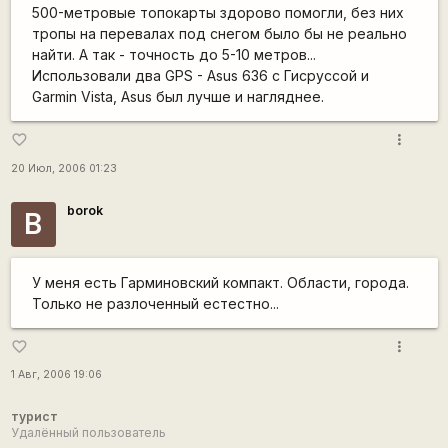
500-метровые топокарты здорово помогли, без них
тропы на перевалах под снегом было бы не реально
найти. А так - точность до 5-10 метров...
Использовали два GPS - Asus 636 с Гисруссой и
Garmin Vista, Asus был лучше и нагляднее.
more_vert
favorite_border
20 Июл, 2006 01:23
borok
B
У меня есть Гарминовский компакт. Области, города.
Только не разлоченный естестно...
more_vert
favorite_border
1 Авг, 2006 19:06
турист
Удалённый пользователь