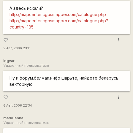
А здесь искали?
http://mapcenter.cgpsmapper.com/catalogue.php
http://mapcenter.cgpsmapper.com/catalogue.php?
country=185
more_vert
favorite_border
2 Авг, 2006 23:11
Ingvar
Удалённый пользователь
Ну и форум.белмап.инфо шарьте, найдете беларусь
векторную.
more_vert
favorite_border
6 Авг, 2006 22:34
markushka
Удалённый пользователь