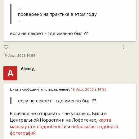
...
проверено на практике в этом году
...
если не секрет - где именно был ??
more_vert
favorite_border
19 Июл, 2006 14:55
Alexey_
A
Цитата сообщения от
отправленного
19 Июл, 2006 в 14:55
если не секрет - где именно был ??
В личное не отправить - не указано... Были в
Центральной Норвегии и на Лофотенах,
карта
маршрута и подробности
и
небольшая подборка
фотографий
.