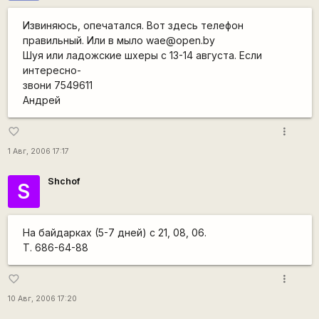
Извиняюсь, опечатался. Вот здесь телефон
правильный. Или в мыло wae@open.by
Шуя или ладожские шхеры с 13-14 августа. Если
интересно-
звони 7549611
Андрей
more_vert
favorite_border
1 Авг, 2006 17:17
Shchof
S
На байдарках (5-7 дней) с 21, 08, 06.
Т. 686-64-88
more_vert
favorite_border
10 Авг, 2006 17:20