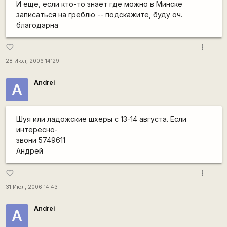
И еще, если кто-то знает где можно в Минске
записаться на греблю -- подскажите, буду оч.
благодарна
more_vert
favorite_border
28 Июл, 2006 14:29
Andrei
A
Шуя или ладожские шхеры с 13-14 августа. Если
интересно-
звони 5749611
Андрей
more_vert
favorite_border
31 Июл, 2006 14:43
Andrei
A