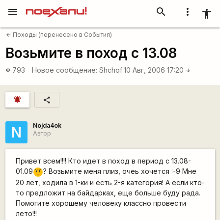
menu
search
more_vert
accessibility_new
Походы (перенесено в События)
arrow_back
Возьмите в поход с 13.08
793
Новое сообщение:
Shchof
10 Авг, 2006 17:20
visibility
arrow_downward
notifications_active
share
Nojda4ok
N
Автор
Привет всем!!!! Кто идет в поход в период с 13.08-
01.09
? Возьмите меня плиз, очеь хочется :-9 Мне
???
20 лет, ходила в 1-ки и есть 2-я категория! А если кто-
то предложит на байдарках, еще больше буду рада.
Помогите хорошему человеку классно провести
лето!!!