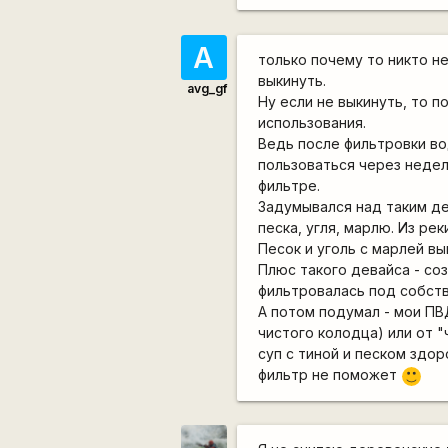
А
только почему то никто не
выкинуть.
avg_gf
Ну если не выкинуть, то 
использования.
Ведь после фильтровки во
пользоваться через недел
фильтре.
Задумывался над таким де
песка, угля, марлю. Из ре
Песок и уголь с марлей вы
Плюс такого девайса - со
фильтровалась под собств
А потом подумал - мои ПВД
чистого колодца) или от "
суп с тиной и песком здо
фильтр не поможет
:)