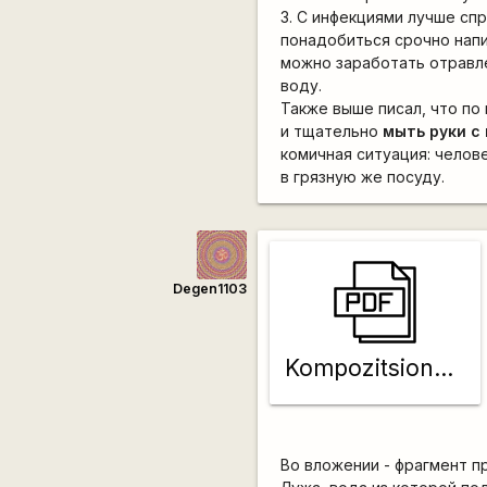
3. С инфекциями лучше сп
понадобиться срочно напи
можно заработать отравле
воду.
Также выше писал, что п
и тщательно
мыть руки с
комичная ситуация: челов
в грязную же посуду.
Degen1103
Kompozitsionnye_reagenty_dlya_ochistki_vody
Во вложении - фрагмент п