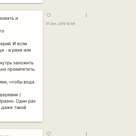
more_vert
favorite_border
зовать и
31 Окт, 2016 12:48
го
ерий. И если
е - в реке или
Внутрь заложить
ьно прокипятить.
лки, чтобы вода
деревни (
бразно. Один раз
6 даже такой
more_vert
favorite_border