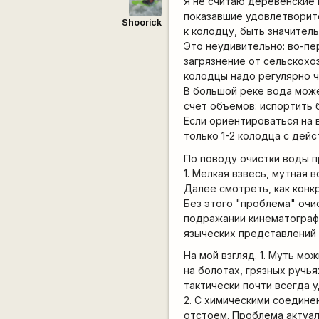
Я не считаю деревенские
показавшие удовлетворите
Shoorick
к колодцу, быть значител
Это неудивительно: во-пе
загрязнение от сельскохо
колодцы надо регулярно ч
В большой реке вода может
счет объемов: испортить
Если ориентироваться на 
только 1-2 колодца с дейс
По поводу очистки воды 
1. Мелкая взвесь, мутная 
Далее смотреть, как конк
Без этого "проблема" очи
подражании кинематограф
языческих представлений 
На мой взгляд. 1. Муть м
на болотах, грязных ручья
тактически почти всегда 
2. С химическими соедине
отстоем. Проблема актуал