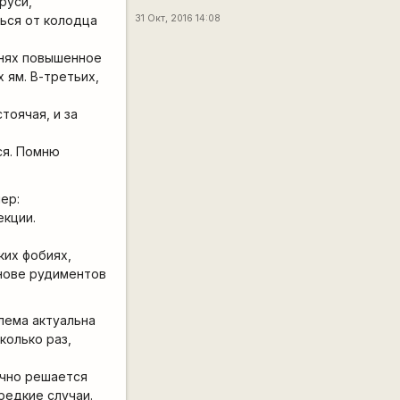
руси,
ься от колодца
31 Окт, 2016 14:08
внях повышенное
 ям. В-третьих,
тоячая, и за
ся. Помню
мер:
екции.
ких фобиях,
нове рудиментов
лема актуальна
колько раз,
ично решается
редкие случаи.