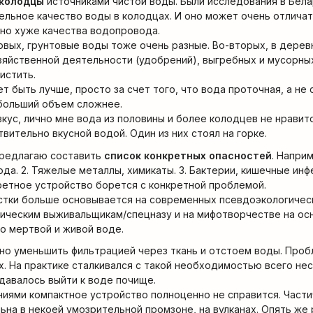
колодцы
источниками чистой воды. Были исследования в Бела
льное качество воды в колодцах. И оно может очень отличат
ьно хуже качества водопровода.
рвых, грунтовые воды тоже очень разные. Во-вторых, в дере
зяйственной деятельности (удобрений), выгребных и мусорных
истить.
 быть лучше, просто за счет того, что вода проточная, а не с
 больший объем сложнее.
вкус, лично мне вода из половины и более колодцев не нравит
твительно вкусной водой. Один из них стоял на горке.
предлагаю составить
список конкретных опасностей
. Напри
вода. 2. Тяжелые металлы, химикаты. 3. Бактерии, кишечные инф
ретное устройство борется с конкретной проблемой.
стки больше основывается на современных псевдоэкологичес
ическим выживальщикам/спецназу и на мифотворчестве на ос
о мертвой и живой воде.
ожно уменьшить фильтрацией через ткань и отстоем воды. Проб
х. На практике сталкивался с такой необходимостью всего нес
удавалось выйти к воде почище.
ниями компактное устройство полноценно не справится. Част
ьна в некоей умозрительной промзоне, на вулканах. Опять же 