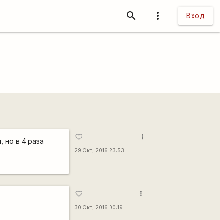
search
more_vert
Вход
more_vert
favorite_border
 но в 4 раза
29 Окт, 2016 23:53
more_vert
favorite_border
30 Окт, 2016 00:19