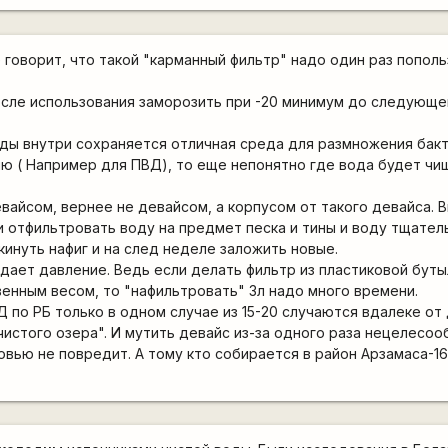
 говорит, что такой "карманный фильтр" надо один раз пополь
после использования заморозить при -20 минимум до следующе
ды внутри сохраняется отличная среда для размножения бакт
ю ( Например для ПВД), то еще непонятно где вода будет чищ
вайсом, вернее не девайсом, а корпусом от такого девайса. 
ки отфильтровать воду на предмет песка и тины и воду тщател
кинуть нафиг и на след неделе заложить новые.
здает давление. Ведь если делать фильтр из пластиковой буты
енным весом, то "нафильтровать" 3л надо много времени.
 по РБ только в одном случае из 15-20 случаются вдалеке от 
чистого озера". И мутить девайс из-за одного раза нецелесоо
ровью не повредит. А тому кто собирается в район Арзамаса-1