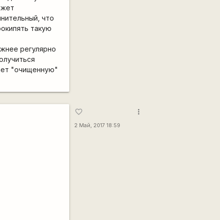
ожет
мнительный, что
рокипять такую
ажнее регулярно
получиться
вает "очищенную"
more_vert
favorite_border
2 Май, 2017 18:59