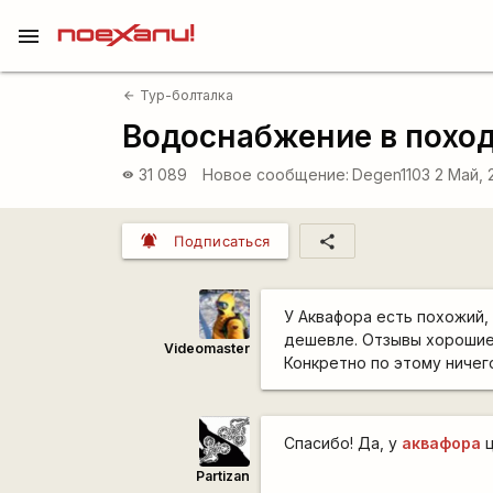
menu
Тур-болталка
arrow_back
Водоснабжение в поход
31 089
Новое сообщение:
Degen1103
2 Май, 
visibility
notifications_active
share
Подписаться
У Аквафора есть похожий,
дешевле. Отзывы хорошие
Videomaster
Конкретно по этому ничего
Спасибо! Да, у
аквафора
ц
Partizan