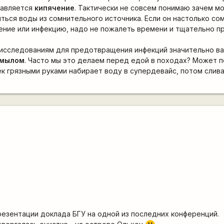
равляется
кипячение
. Тактически не совсем понимаю зачем м
ться воды из сомнительного источника. Если он настолько со
ние или инфекцию, надо не пожалеть времени и тщательно п
о исследованиям для предотвращения инфекций значительно в
 мылом
. Часто мы это делаем перед едой в походах? Может 
ек грязными руками набирает воду в супердевайс, потом сли
резентации доклада БГУ на одной из последних конференций.