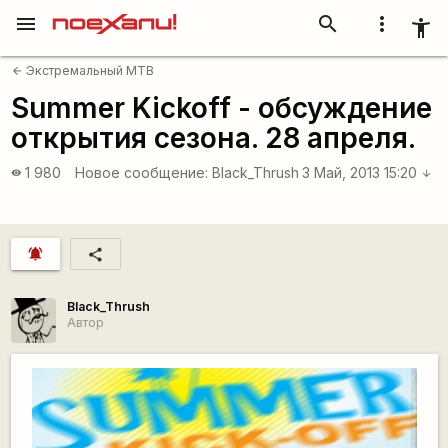
menu
search
more_vert
accessibility_new
Экстремальный MTB
arrow_back
Summer Kickoff - обсуждение
открытия сезона. 28 апреля.
1 980
Новое сообщение:
Black_Thrush
3 Май, 2013 15:20
visibility
arrow_downward
notifications_active
share
Black_Thrush
Автор