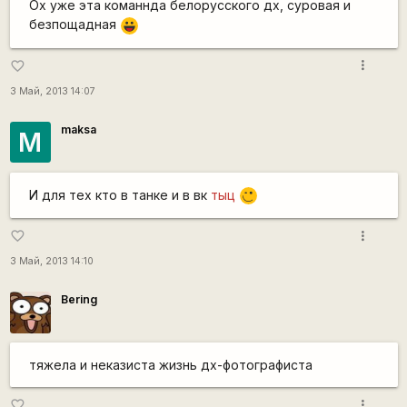
Ох уже эта команнда белорусского дх, суровая и
безпощадная
|-))
more_vert
favorite_border
3 Май, 2013 14:07
maksa
M
И для тех кто в танке и в вк
тыц
,-)
more_vert
favorite_border
3 Май, 2013 14:10
Bering
тяжела и неказиста жизнь дх-фотографиста
more_vert
favorite_border