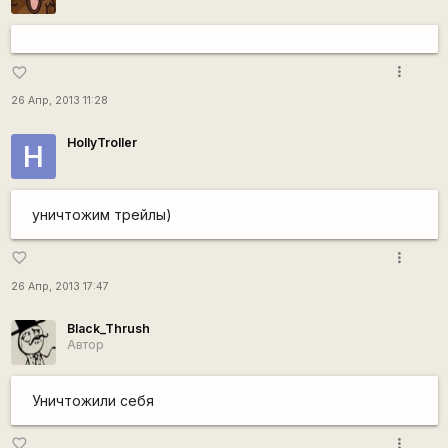
more_vert
favorite_border
26 Апр, 2013 11:28
HollyTroller
H
уничтожим трейлы)
more_vert
favorite_border
26 Апр, 2013 17:47
Black_Thrush
Автор
Уничтожили себя
more_vert
favorite_border