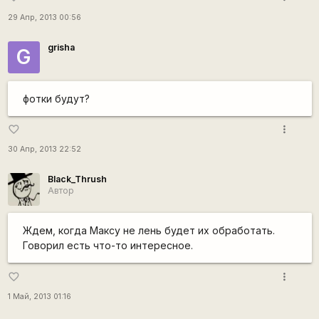
29 Апр, 2013 00:56
grisha
G
фотки будут?
more_vert
favorite_border
30 Апр, 2013 22:52
Black_Thrush
Автор
Ждем, когда Максу не лень будет их обработать.
Говорил есть что-то интересное.
more_vert
favorite_border
1 Май, 2013 01:16