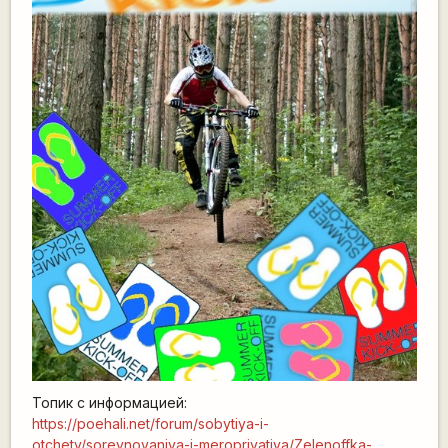
Топик с информацией:
https://poehali.net/forum/sobytiya-i-
otchety/sorevnovaniya-i-meropriyatiya/Zelenoffka-