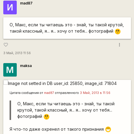
mad87
И
О, Макс, если ты читаешь это - знай, ты такой крутой,
=8
такой классный, я... я... хочу от тебя... фотографий
O
more_vert
favorite_border
3 Май, 2013 11:56
maksa
M
Цитата сообщения от
mad87
отправленного
3 Май, 2013 в 11:56
О, Макс, если ты читаешь это - знай, ты такой
крутой, такой классный, я... я... хочу от тебя...
=8
фотографий
O
Я что-то даже охренел от такого признания
;D