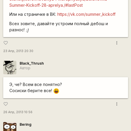
Summer-Kickoff-28-aprelya./#lastPost
Или на страничке в ВК:
https://vk.com/summer_kickoff
Всех зовите, давайте устроим полный дебош и
разнос!
:]
more_vert
favorite_border
23 Апр, 2013 20:30
Black_Thrush
Автор
Э, че? Всем все понятно?
Сосиски берите все!
|-))
more_vert
favorite_border
26 Апр, 2013 10:56
Bering