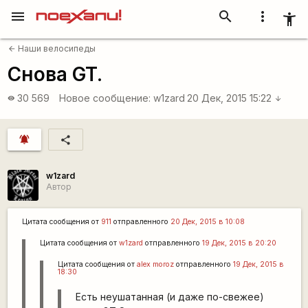
menu
search
more_vert
accessibility_new
Наши велосипеды
arrow_back
Снова GT.
30 569
Новое сообщение:
w1zard
20 Дек, 2015 15:22
visibility
arrow_downward
notifications_active
share
w1zard
Автор
Цитата сообщения от
911
отправленного
20 Дек, 2015 в 10:08
Цитата сообщения от
w1zard
отправленного
19 Дек, 2015 в 20:20
Цитата сообщения от
alex moroz
отправленного
19 Дек, 2015 в
18:30
Есть неушатанная (и даже по-свежее)