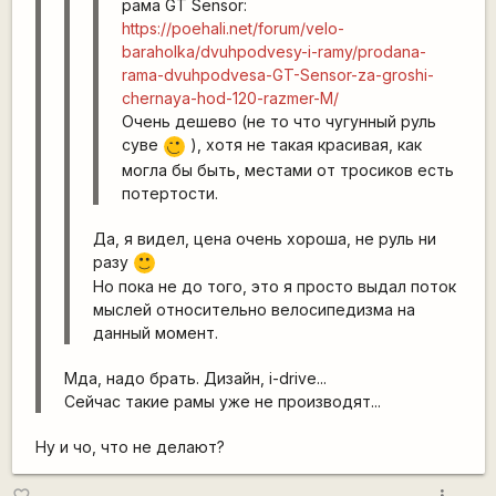
рама GT Sensor:
https://poehali.net/forum/velo-
baraholka/dvuhpodvesy-i-ramy/prodana-
rama-dvuhpodvesa-GT-Sensor-za-groshi-
chernaya-hod-120-razmer-M/
Очень дешево (не то что чугунный руль
суве
), хотя не такая красивая, как
;)
могла бы быть, местами от тросиков есть
потертости.
Да, я видел, цена очень хороша, не руль ни
разу
:)
Но пока не до того, это я просто выдал поток
мыслей относительно велосипедизма на
данный момент.
Мда, надо брать. Дизайн, i-drive...
Cейчас такие рамы уже не производят...
Ну и чо, что не делают?
more_vert
favorite_border