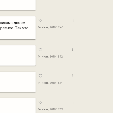
more_vert
favorite_border
янником вдвоем
ереснее. Так что
14 Июн, 2010 15:43
more_vert
favorite_border
14 Июн, 2010 18:12
more_vert
favorite_border
14 Июн, 2010 18:14
more_vert
favorite_border
14 Июн, 2010 18:29