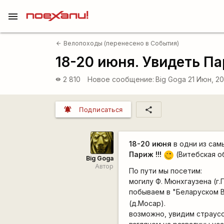
menu
Велопоходы (перенесено в События)
arrow_back
18-20 июня. Увидеть Па
2 810
Новое сообщение:
Big Goga
21 Июн, 20
visibility
notifications_active
share
Подписаться
18-20 июня
в одни из сам
Париж !!!
(Витебская об
,-)
Big Goga
Автор
По пути мы посетим:
могилу
Ф. Мюнхгаузена
(г
побываем в
"Беларуском 
(д.Мосар)
.
возможно, увидим страусо