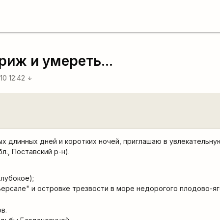
риж и умереть...
10 12:42
arrow_downward
ых длинных дней и коротких ночей, приглашаю в увлекательну
л., Поставский р-н)
.
.Глубокое)
;
Версале"
и островке трезвости в море недорогого плодово-я
в.