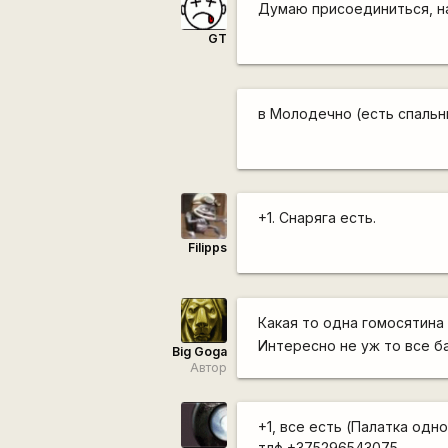
Думаю присоединиться, на
GT
в Молодечно (есть спальни
+1. Снаряга есть.
Filipps
Какая то одна гомосятин
Интересно не уж то все 
Big Goga
Автор
+1, все есть (Палатка одно
тлф +375296543075