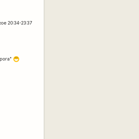
ое 20:34-23:37
орога"
;D