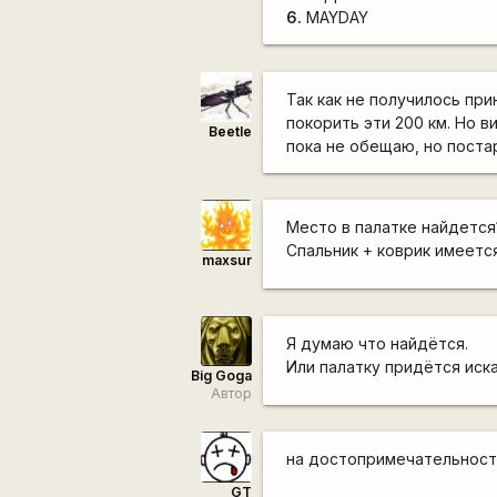
6.
MAYDAY
Так как не получилось пр
покорить эти 200 км. Но в
Beetle
пока не обещаю, но поста
Место в палатке найдется
Спальник + коврик имеется.
maxsur
Я думаю что найдётся.
Или палатку придётся иск
Big Goga
Автор
на достопримечательности
GT