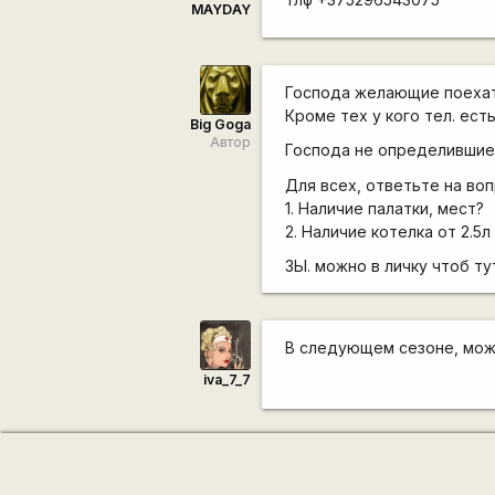
MAYDAY
Господа желающие поехать
Кроме тех у кого тел. ест
Big Goga
Автор
Господа не определившиес
Для всех, ответьте на во
1. Наличие палатки, мест?
2. Наличие котелка от 2.5л
ЗЫ. можно в личку чтоб ту
В следующем сезоне, може
iva_7_7