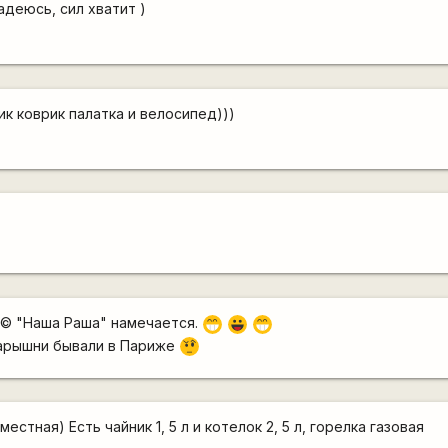
деюсь, сил хватит )
к коврик палатка и велосипед)))
а ©
"Наша Раша"
намечается.
;D
|-))
;D
барышни бывали в Париже
???
местная) Есть чайник 1, 5 л и котелок 2, 5 л, горелка газовая