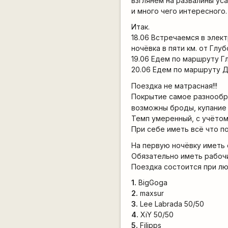
взглянем на развалины ус
и много чего интересного.
Итак.
18.06 Встречаемся в элек
ночёвка в пяти км. от Глуб
19.06 Едем по маршруту Г
20.06 Едем по маршруту 
Поездка не матрасная!!!
Покрытие самое разнообра
возможны броды, купание
Темп умеренный, с учётом
При себе иметь всё что п
На первую ночёвку иметь 
Обязательно иметь рабочи
Поездка состоится при лю
1.
BigGoga
2.
maxsur
3.
Lee Labrada 50/50
4.
XiY 50/50
5.
Filipps