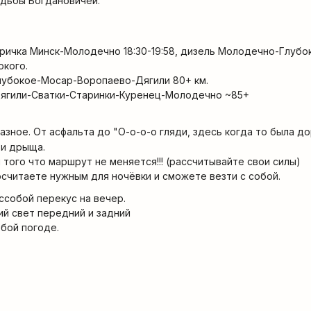
адьбы Богдановичей.
тричка Минск-Молодечно 18:30-19:58, дизель Молодечно-Глубок
окого.
лубокое-Мосар-Воропаево-Дягили 80+ км.
Дягили-Сватки-Старинки-Куренец-Молодечно ~85+
зное. От асфальта до "О-о-о-о гляди, здесь когда то была д
 и дрыща.
 того что маршрут не меняется!!! (рассчитывайте свои силы)
осчитаете нужным для ночёвки и сможете везти с собой.
ссобой перекус на вечер.
й свет передний и задний
бой погоде.