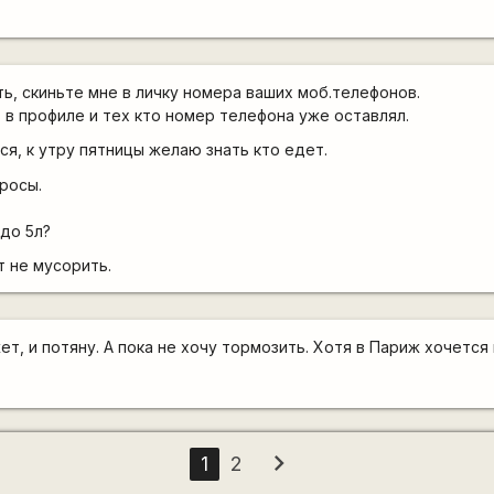
, скиньте мне в личку номера ваших моб.телефонов.
ь в профиле и тех кто номер телефона уже оставлял.
я, к утру пятницы желаю знать кто едет.
просы.
 до 5л?
т не мусорить.
т, и потяну. А пока не хочу тормозить. Хотя в Париж хочется
chevron_right
1
2