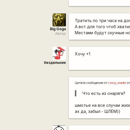
Тратить по три часа на д
А вот для того чтоб хват
Big Goga
Местами будут скучные н
Автор
Хочу +1
бездельник
Цитата сообщения от
crazy_wader
о
Что есть из снаряги?
шмотье на все случаи жизн
ах да, забыл - ШЛЕМ))