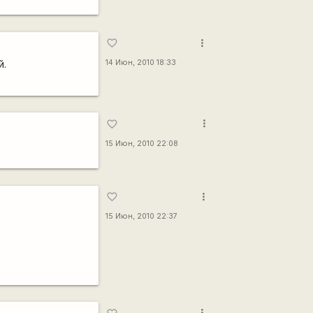
more_vert
favorite_border
й.
14 Июн, 2010 18:33
more_vert
favorite_border
15 Июн, 2010 22:08
more_vert
favorite_border
15 Июн, 2010 22:37
more_vert