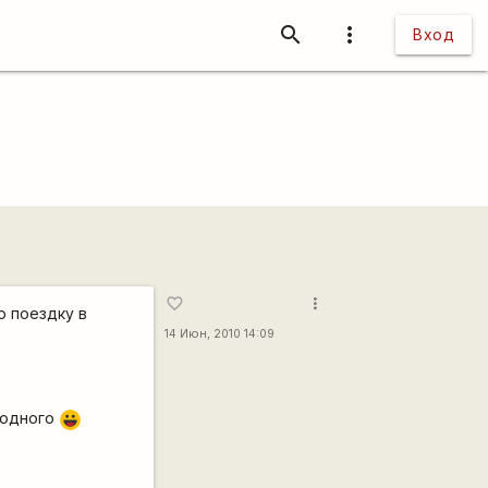
search
more_vert
Вход
more_vert
favorite_border
ю поездку в
14 Июн, 2010 14:09
годного
|-))