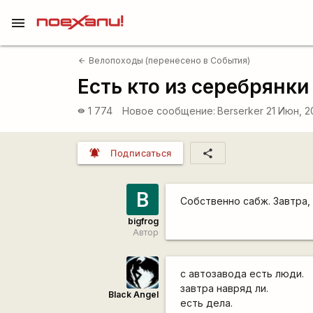
menu
Велопоходы (перенесено в События)
arrow_back
Есть кто из серебрянк
1 774
Новое сообщение:
Berserker
21 Июн, 2
visibility
notifications_active
share
Подписаться
B
Собственно сабж. Завтра, 
bigfrog
Автор
с автозавода есть люди.
завтра навряд ли.
Black Angel
есть дела.