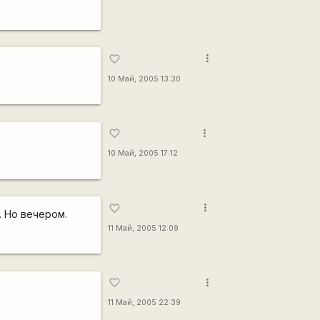
more_vert
favorite_border
10 Май, 2005 13:30
more_vert
favorite_border
10 Май, 2005 17:12
more_vert
favorite_border
. Но вечером.
11 Май, 2005 12:09
more_vert
favorite_border
11 Май, 2005 22:39