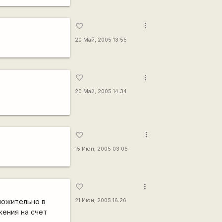
more_vert
favorite_border
20 Май, 2005 13:55
more_vert
favorite_border
20 Май, 2005 14:34
more_vert
favorite_border
15 Июн, 2005 03:05
more_vert
favorite_border
оложительно в
21 Июн, 2005 16:26
жения на счет