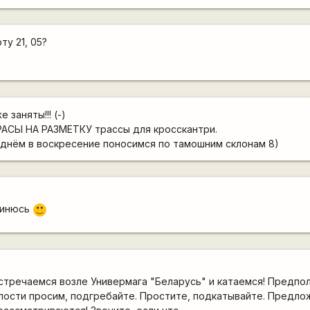
ту 21, 05?
 заняты!!! (-)
РАСЫ НА РАЗМЕТКУ трассы для кросскантри.
днём в воскресение поносимся по тамошним склонам 8)
динюсь
:)
0 встречаемся возле Универмага "Беларусь" и катаемся! Предп
илости просим, подгребайте. Простите, подкатывайте. Предло