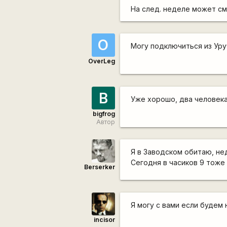
На след. неделе может см
O
Могу подключиться из Уруч
OverLeg
B
Уже хорошо, два человек
bigfrog
Автор
Я в Заводском обитаю, не
Сегодня в часиков 9 тоже
Berserker
Я могу с вами если будем н
incisor