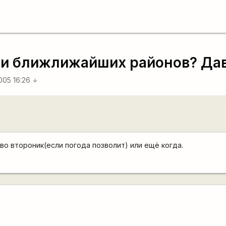
и и ближлижайших районов? Дав
005 16:26
arrow_downward
во второник(если погода позволит) или ещё когда.