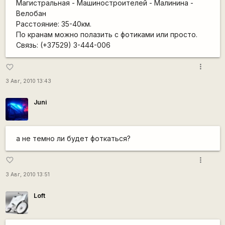
Магистральная - Машиностроителей - Малинина -
Велобан
Расстояние: 35-40км.
По кранам можно полазить с фотиками или просто.
Связь: (+37529) 3-444-006
more_vert
favorite_border
3 Авг, 2010 13:43
Juni
а не темно ли будет фоткаться?
more_vert
favorite_border
3 Авг, 2010 13:51
Loft