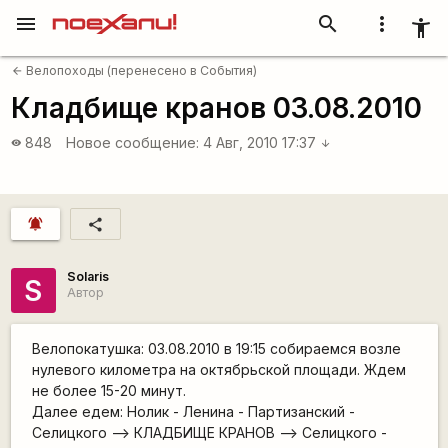
menu
search
more_vert
accessibility_new
Велопоходы (перенесено в События)
arrow_back
Кладбище кранов 03.08.2010
848
Новое сообщение:
4 Авг, 2010 17:37
visibility
arrow_downward
notifications_active
share
Solaris
S
Автор
Велопокатушка: 03.08.2010 в 19:15 собираемся возле
нулевого километра на октябрьской площади. Ждем
не более 15-20 минут.
Далее едем: Нолик - Ленина - Партизанский -
Селицкого --> КЛАДБИЩЕ КРАНОВ --> Селицкого -