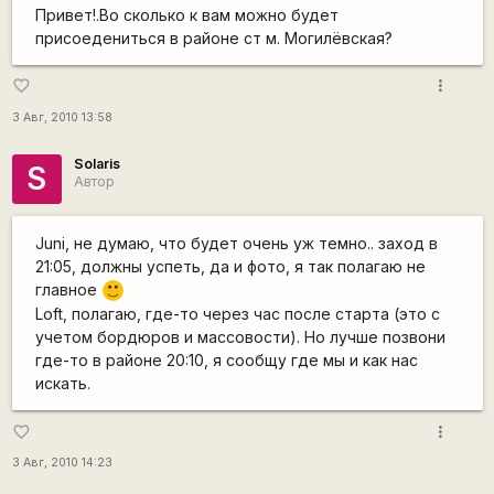
Привет!.Во сколько к вам можно будет
присоедениться в районе ст м. Могилёвская?
more_vert
favorite_border
3 Авг, 2010 13:58
Solaris
S
Автор
Juni, не думаю, что будет очень уж темно.. заход в
21:05, должны успеть, да и фото, я так полагаю не
главное
:)
Loft, полагаю, где-то через час после старта (это с
учетом бордюров и массовости). Но лучше позвони
где-то в районе 20:10, я сообщу где мы и как нас
искать.
more_vert
favorite_border
3 Авг, 2010 14:23