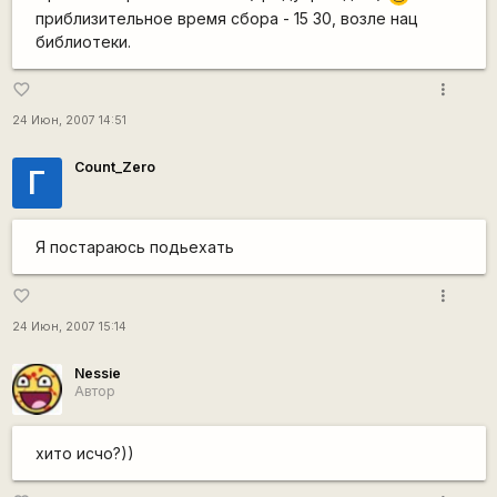
приблизительное время сбора - 15 30, возле нац
библиотеки.
more_vert
favorite_border
24 Июн, 2007 14:51
Count_Zero
Г
Я постараюсь подьехать
more_vert
favorite_border
24 Июн, 2007 15:14
Nessie
Автор
хито исчо?))