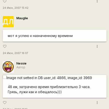
more_vert
favorite_border
24 Июн, 2007 15:42
Mauglie
ДЛ
мот я успею к назначенному времени
more_vert
favorite_border
24 Июн, 2007 16:07
Nessie
Автор
48 км, затрачено время приблизительно 3 часа.
Грязь, лужи как и обещалось)))
more_vert
favorite_border