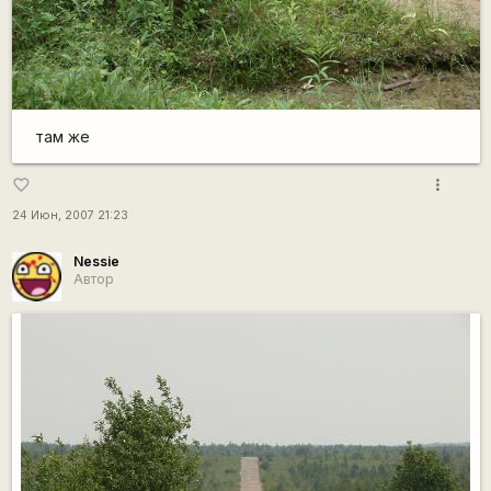
там же
more_vert
favorite_border
24 Июн, 2007 21:23
Nessie
Автор