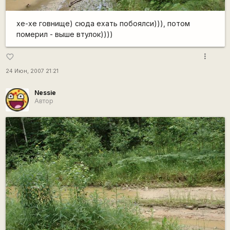
хе-хе говнище) сюда ехать побоялси))), потом
померил - выше втулок))))
more_vert
favorite_border
24 Июн, 2007 21:21
Nessie
Автор