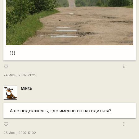
)))
more_vert
favorite_border
24 Июн, 2007 21:25
Mikita
А не подскажешь, где именно он находиться?
more_vert
favorite_border
25 Июн, 2007 17:02