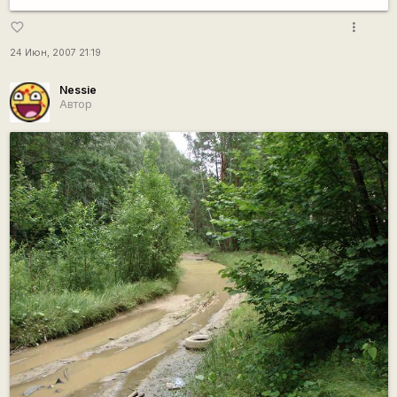
more_vert
favorite_border
24 Июн, 2007 21:19
Nessie
Автор