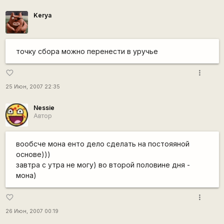
Kerya
точку сбора можно перенести в уручье
more_vert
favorite_border
25 Июн, 2007 22:35
Nessie
Автор
вообсче мона енто дело сделать на постояяной
основе)))
завтра с утра не могу) во второй половине дня -
мона)
more_vert
favorite_border
26 Июн, 2007 00:19