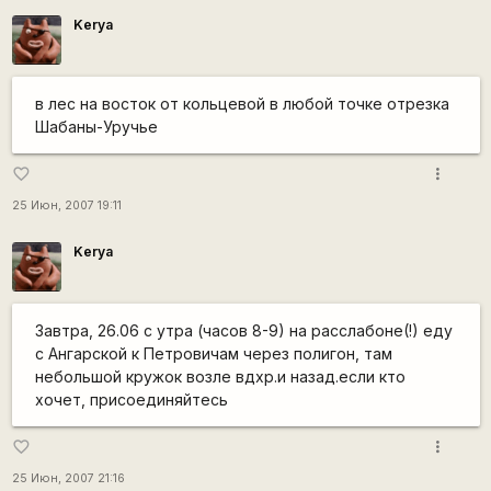
Kerya
в лес на восток от кольцевой в любой точке отрезка
Шабаны-Уручье
more_vert
favorite_border
25 Июн, 2007 19:11
Kerya
Завтра, 26.06 с утра (часов 8-9) на расслабоне(!) еду
с Ангарской к Петровичам через полигон, там
небольшой кружок возле вдхр.и назад.если кто
хочет, присоединяйтесь
more_vert
favorite_border
25 Июн, 2007 21:16