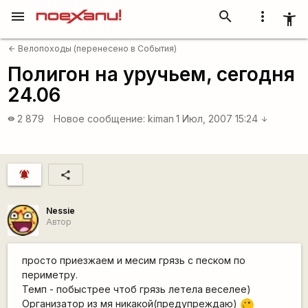
menu
search
more_vert
accessibility_new
Велопоходы (перенесено в События)
arrow_back
Полигон на уручьем, сегодня
24.06
2 879
Новое сообщение:
kiman
1 Июл, 2007 15:24
visibility
arrow_downward
notifications_active
share
Nessie
Автор
просто приезжаем и месим грязь с песком по
периметру.
Темп - побыстрее чтоб грязь летела веселее)
Организатор из мя никакой(предупреждаю)
,-)