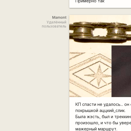
Примерно так
Mamont
Удалённый
пользователь
КП спасти не удалось... о
покрышкой аццкий_слик.
Была жэсть, был и трекки
произошло, и что бы увер
мажерный маршрут.