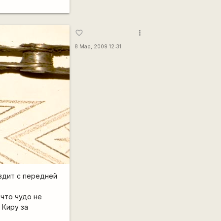
more_vert
favorite_border
8 Мар, 2009 12:31
ездит с передней
 что чудо не
 Киру за