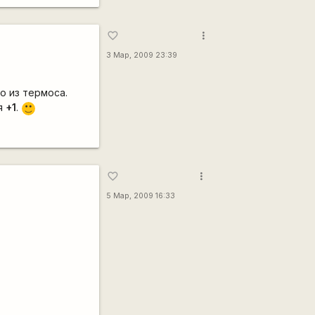
more_vert
favorite_border
3 Мар, 2009 23:39
о из термоса.
 я
+1
.
:)
more_vert
favorite_border
5 Мар, 2009 16:33