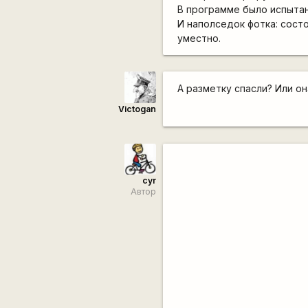
В программе было испытан
И наполседок фотка: состоя
уместно.
А разметку спасли? Или о
Victogan
cyr
Автор