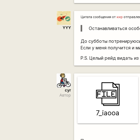
Цитата сообщения от
кир
отправле
YYY
Останавливаться особо
До субботы потренируюсь 
Если у меня получится и м
P.S. Целый рейд видать из
cyr
Автор
7_iaooa