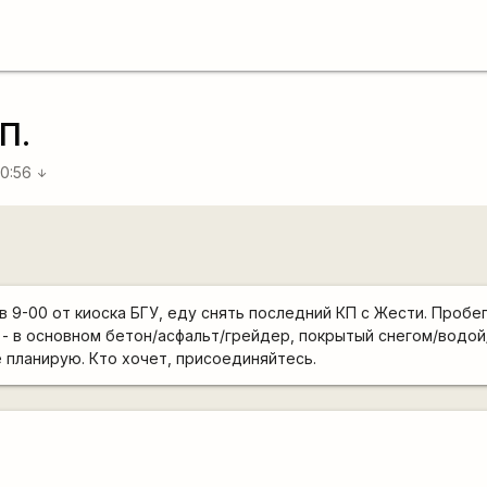
П.
10:56
arrow_downward
 в 9-00 от киоска БГУ, еду снять последний КП с Жести. Пробе
 - в основном бетон/асфальт/грейдер, покрытый снегом/водой
 планирую. Кто хочет, присоединяйтесь.