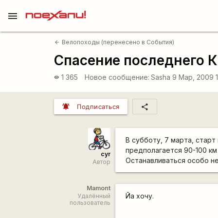
menu
Велопоходы (перенесено в События)
arrow_back
Спасение последнего К
1 365
Новое сообщение:
Sasha
9 Мар, 2009 
visibility
notifications_active
share
Подписаться
В субботу, 7 марта, старт
предполагается 90-100 км
cyr
Останавливаться особо не
Автор
Mamont
Йа хочу.
Удалённый
пользователь