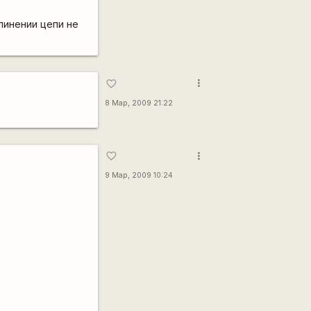
длинении цепи не
more_vert
favorite_border
8 Мар, 2009 21:22
more_vert
favorite_border
9 Мар, 2009 10:24