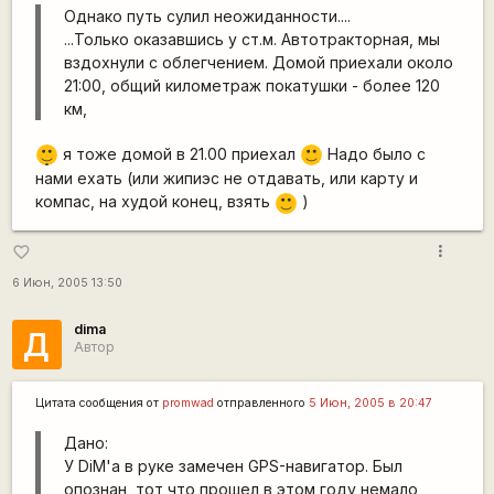
Однако путь сулил неожиданности....
...Только оказавшись у ст.м. Автотракторная, мы
вздохнули с облегчением. Домой приехали около
21:00, общий километраж покатушки - более 120
км,
|-)
я тоже домой в 21.00 приехал
Надо было с
:)
_)
нами ехать (или жипиэс не отдавать, или карту и
компас, на худой конец, взять
)
:)
more_vert
favorite_border
6 Июн, 2005 13:50
dima
Д
Автор
Цитата сообщения от
promwad
отправленного
5 Июн, 2005 в 20:47
Дано:
У DiM'а в руке замечен GPS-навигатор. Был
опознан, тот что прошел в этом году немало