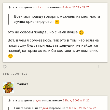
Цитата сообщения от
olka
отправленного
6 Июл, 2005 в 15:47
Все-таки правду говорят: мужчины на местности
лучше ориентируются
:)
это не совсем правда... но с нами лучше
...
:)
Вот, в чем я сомневаюсь, так это в том, что если на
покатушку будут приглашать девушки, не найдется
парней, которые хотели бы составить им компанию
:)
more_vert
favorite_border
6 Июн, 2005 14:22
marinka
Цитата сообщения от
дим
отправленного
6 Июн, 2005 в 14:22
Цитата сообщения от
дим
отправленного
6 Июн, 2005 в 14:22