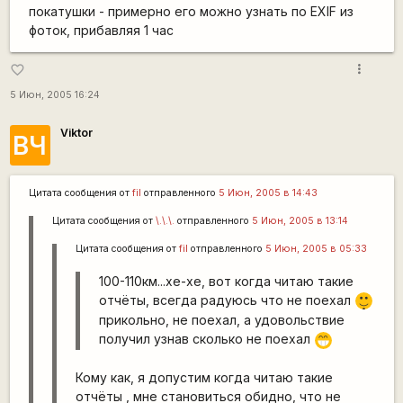
покатушки - примерно его можно узнать по EXIF из
фоток, прибавляя 1 час
more_vert
favorite_border
5 Июн, 2005 16:24
Viktor
ВЧ
Цитата сообщения от
fil
отправленного
5 Июн, 2005 в 14:43
Цитата сообщения от
\.\.\.
отправленного
5 Июн, 2005 в 13:14
Цитата сообщения от
fil
отправленного
5 Июн, 2005 в 05:33
100-110км...хе-хе, вот когда читаю такие
|-)
отчёты, всегда радуюсь что не поехал
_)
прикольно, не поехал, а удовольствие
получил узнав сколько не поехал
;D
Кому как, я допустим когда читаю такие
отчёты , мне становиться обидно, что не