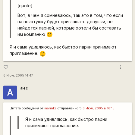
[quote]
Вот, в чем я сомневаюсь, так это в том, что если
на покатушку будут приглашать девушки, не
найдется парней, которые хотели бы составить
им компанию
:)
Я и сама удивляюсь, как быстро парни принимают
приглашение.
;)
more_vert
favorite_border
6 Июн, 2005 14:47
alec
А
Цитата сообщения от
marinka
отправленного
6 Июл, 2005 в 16:15
Я и сама удивляюсь, как быстро парни
принимают приглашение.