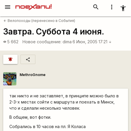
menu
search
more_vert
accessibility_new
Велопоходы (перенесено в События)
arrow_back
Завтра. Суббота 4 июня.
5 662
Новое сообщение:
dima
6 Июн, 2005 17:21
visibility
arrow_downward
notifications_active
share
MethroGnome
так никто и не заставляет, в принципе можно было в
2-3-х местах сойти с маршрута и поехать в Минск,
что и сделали несколько человек.
В общем, вот фотки.
Собрались в 10 часов на пл. Я Коласа