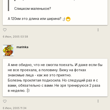
Слишком маленькое?
А 120км это длина или ширина?
:]
;D
more_vert
favorite_border
6 Июн, 2005 03:58
marinka
А мне обидно, что не смогла поехать. И даже если бы
не все проехала, а половину. Вижу на фотках
знакомые лица - как же это приятно.
Болезнь проклятая подкосила. Но следущий раз я с
вами, обязательно с вами. Не зря тренируюся 2 раза
в неделю. :|)
more_vert
favorite_border
6 Июн, 2005 11:34