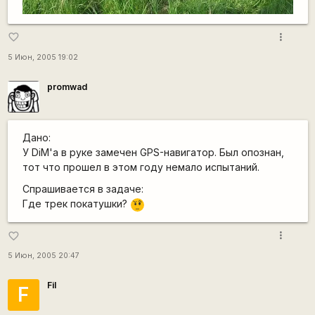
more_vert
favorite_border
5 Июн, 2005 19:02
promwad
Дано:
У DiM'а в руке замечен GPS-навигатор. Был опознан,
тот что прошел в этом году немало испытаний.
Спрашивается в задаче:
Где трек покатушки?
???
more_vert
favorite_border
5 Июн, 2005 20:47
Fil
F