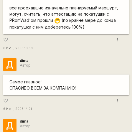
все проехавшие изначально планируемый маршурт,
могут, считать, что аттестацию на покатушки с
PRomWad'ом прошли
(по крайне мере до конца
;D
покатушки с ним доберетесь 100%)
more_vert
favorite_border
6 Июн, 2005 13:58
dima
Д
Автор
Самое главное!
СПАСИБО ВСЕМ ЗА КОМПАНИЮ!
more_vert
favorite_border
6 Июн, 2005 14:01
dima
Д
Автор