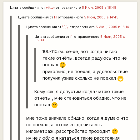
Цитата сообщения от
viktor
отправленного
5 Июн, 2005 в 18:48
Цитата сообщения от
fil
отправленного
5 Июн, 2005 в 14:43
Цитата сообщения от
\.\.\.
отправленного
5 Июн, 2005 в 13:14
Цитата сообщения от
fil
отправленного
5 Июн, 2005 в
05:33
100-110км...хе-хе, вот когда читаю
такие отчёты, всегда радуюсь что не
|-)
поехал
_)
прикольно, не поехал, а удовольствие
получил узнав сколько не поехал
;D
Кому как, я допустим когда читаю такие
отчёты , мне становиться обидно, что не
поехал
:-/
мне тоже вначале обидно, когда я думаю что
не поехал, а потом когда читаешь
километраж...расстройство проходит
:)
ну не люблю я кататься такие расстояния.