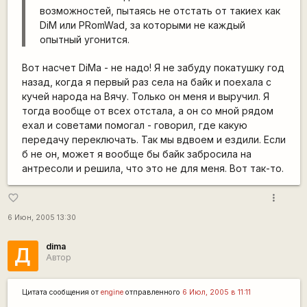
возможностей, пытаясь не отстать от такиех как
DiM или PRomWad, за которыми не каждый
опытный угонится.
Вот насчет DiMа - не надо! Я не забуду покатушку год
назад, когда я первый раз села на байк и поехала с
кучей народа на Вячу. Только он меня и выручил. Я
тогда вообще от всех отстала, а он со мной рядом
ехал и советами помогал - говорил, где какую
передачу переключать. Так мы вдвоем и ездили. Если
б не он, может я вообще бы байк забросила на
антресоли и решила, что это не для меня. Вот так-то.
more_vert
favorite_border
6 Июн, 2005 13:30
dima
Д
Автор
Цитата сообщения от
engine
отправленного
6 Июл, 2005 в 11:11