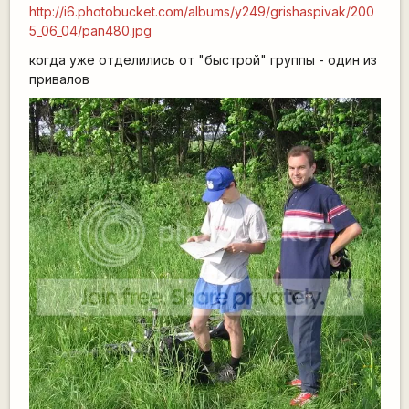
http://i6.photobucket.com/albums/y249/grishaspivak/200
5_06_04/pan480.jpg
когда уже отделились от "быстрой" группы - один из
привалов