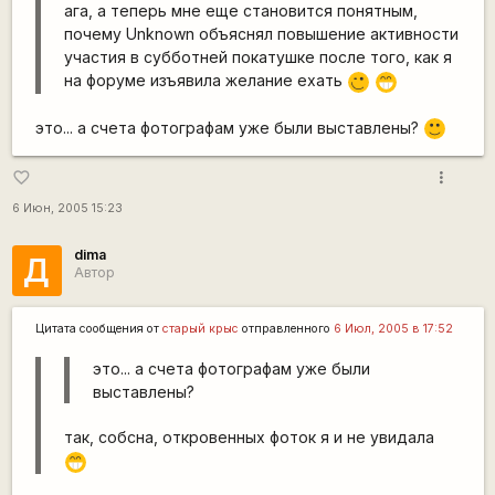
ага, а теперь мне еще становится понятным,
почему Unknown объяснял повышение активности
участия в субботней покатушке после того, как я
на форуме изъявила желание ехать
;)
;D
это... а счета фотографам уже были выставлены?
:)
more_vert
favorite_border
6 Июн, 2005 15:23
dima
Д
Автор
Цитата сообщения от
старый крыс
отправленного
6 Июл, 2005 в 17:52
это... а счета фотографам уже были
выставлены?
так, собсна, откровенных фоток я и не увидала
;D