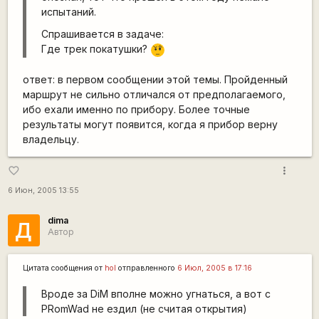
испытаний.
Спрашивается в задаче:
Где трек покатушки?
???
ответ: в первом сообщении этой темы. Пройденный
маршрут не сильно отличался от предполагаемого,
ибо ехали именно по прибору. Более точные
результаты могут появится, когда я прибор верну
владельцу.
more_vert
favorite_border
6 Июн, 2005 13:55
dima
Д
Автор
Цитата сообщения от
hol
отправленного
6 Июл, 2005 в 17:16
Вроде за DiM вполне можно угнаться, а вот с
PRomWad не ездил (не считая открытия)