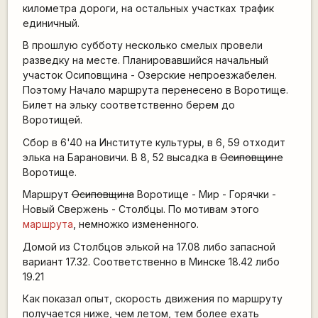
километра дороги, на остальных участках трафик
единичный.
В прошлую субботу несколько смелых провели
разведку на месте. Планировавшийся начальный
участок Осиповщина - Озерские непроезжабелен.
Поэтому Начало маршрута перенесено в Воротище.
Билет на эльку соответственно берем до
Воротищей.
Сбор в 6'40 на Институте культуры, в 6, 59 отходит
элька на Барановичи. В 8, 52 высадка в
Осиповщине
Воротище.
Маршрут
Осиповщина
Воротище - Мир - Горячки -
Новый Свержень - Столбцы. По мотивам этого
маршрута
, немножко измененного.
Домой из Столбцов элькой на 17.08 либо запасной
вариант 17.32. Соответственно в Минске 18.42 либо
19.21
Как показал опыт, скорость движения по маршруту
получается ниже, чем летом, тем более ехать