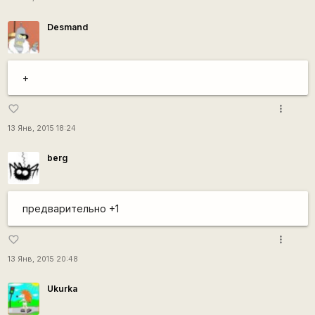
Desmand
+
more_vert
favorite_border
13 Янв, 2015 18:24
berg
предварительно +1
more_vert
favorite_border
13 Янв, 2015 20:48
Ukurka