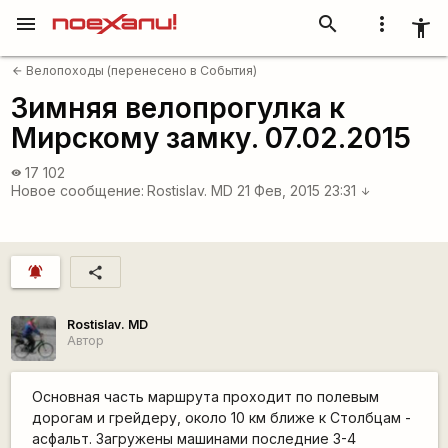
menu
search
more_vert
accessibility_new
Велопоходы (перенесено в События)
arrow_back
Зимняя велопрогулка к
Мирскому замку. 07.02.2015
17 102
visibility
Новое сообщение:
Rostislav. MD
21 Фев, 2015 23:31
arrow_downward
notifications_active
share
Rostislav. MD
Автор
Основная часть маршрута проходит по полевым
дорогам и грейдеру, около 10 км ближе к Столбцам -
асфальт. Загружены машинами последние 3-4