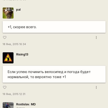
pal
+1, скорее всего.
more_vert
favorite_border
18 Янв, 2015 16:34
Rising13
Если успею починить велосипед и погода будет
нормальной, то вероятно тоже +1
more_vert
favorite_border
19 Янв, 2015 12:31
Rostislav. MD