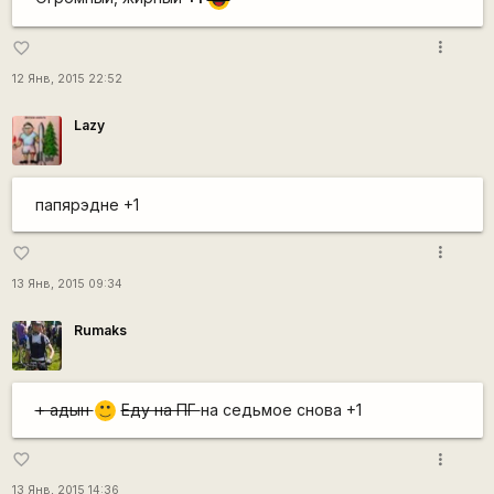
more_vert
favorite_border
12 Янв, 2015 22:52
Lazy
папярэдне +1
more_vert
favorite_border
13 Янв, 2015 09:34
Rumaks
+ адын
Еду на ПГ
на седьмое снова +1
:)
more_vert
favorite_border
13 Янв, 2015 14:36