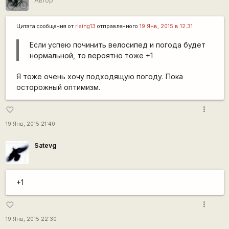
Автор
Цитата сообщения от
rising13
отправленного
19 Янв, 2015 в 12:31
Если успею починить велосипед и погода будет
нормальной, то вероятно тоже +1
Я тоже очень хочу подходящую погоду. Пока
осторожный оптимизм.
more_vert
favorite_border
19 Янв, 2015 21:40
Satevg
+1
more_vert
favorite_border
19 Янв, 2015 22:30