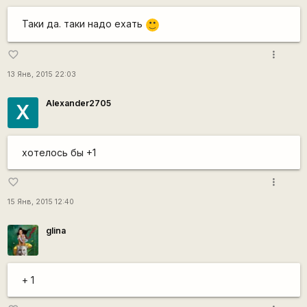
Таки да. таки надо ехать
:)
more_vert
favorite_border
13 Янв, 2015 22:03
Alexander2705
X
хотелось бы +1
more_vert
favorite_border
15 Янв, 2015 12:40
glina
+ 1