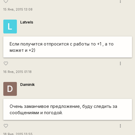
more_vert
favorite_border
15 Янв, 2015 13:08
Latvels
L
Если получится отпросится с работы то +1 , а то
может и +2)
more_vert
favorite_border
16 Янв, 2015 01:18
Daminik
D
Очень заманчивое предложение, буду следить за
сообщениями и погодой.
more_vert
favorite_border
18 Янв, 2015 13:55