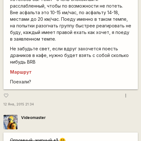
расслабленный, чтобы по возможности не потеть.
Вне асфальта это 10-15 км/час, по асфальту 14-18,
местами до 20 км/час. Поеду именно в таком темпе,
на попытки разогнать группу быстрее реагировать не
буду, каждый имеет правой ехать как хочет, я поеду
в заявленном темпе.
Не забудьте свет, если вдруг захочется поесть
драников в кафе, нужно будет взять с собой сколько
нибудь BRB
Маршрут
Поехали?
more_vert
favorite_border
12 Янв, 2015 21:34
Videomaster
Огромный, жирный
+1
|-))