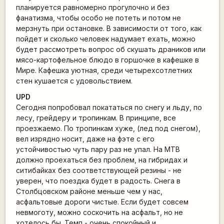
планируется равномерно прогулочно и без
фанатизма, чтобы особо не потеть и потом не
мерзнуть при остановке. В зависимости от того, как
пойдет и сколько человек надумает ехать, можно
будет рассмотреть вопрос об скушать драников или
мясо-картофельное блюдо в горшочке в кафешке в
Мире. Кафешка уютная, среди четырехсотлетних
стен кушается с удовольствием.
UPD
Сегодня попробовал покататься по снегу и льду, по
лесу, грейдеру и тропинкам. В принципе, все
проезжаемо. По тропинкам хуже, (лед под снегом),
вел изрядно носит, даже на фэте с его
устойчивостью чуть пару раз не упал. На MTB
должно проехаться без проблем, на гибридах и
ситибайках без соответствующей резины - не
уверен, что поездка будет в радость. Снега в
Столбцовском районе меньше чем у нас,
асфальтовые дороги чистые. Если будет совсем
невмоготу, можно соскочить на асфальт, но не
хотелось бы. Темп - очень спокойный и