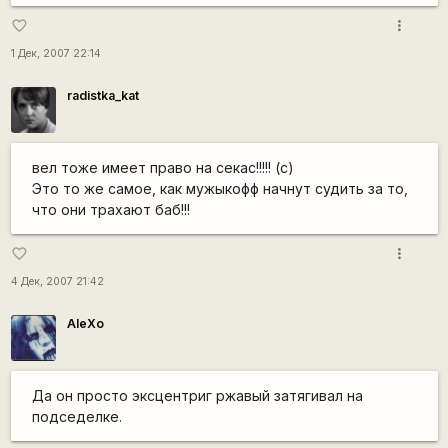
more_vert
favorite_border
1 Дек, 2007 22:14
radistka_kat
вел тоже имеет право на секас!!!!! (с)
Это то же самое, как мужыкофф начнут судить за то,
что они трахают баб!!!
more_vert
favorite_border
4 Дек, 2007 21:42
AleXo
Да он просто эксцентриг ржавый затягивал на
подседелке.