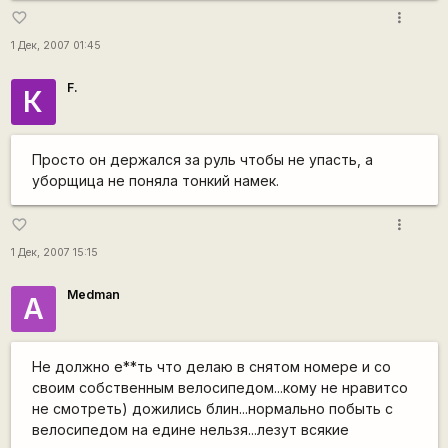
more_vert
favorite_border
1 Дек, 2007 01:45
F.
К
Просто он держался за руль чтобы не упасть, а
уборщица не поняла тонкий намек.
more_vert
favorite_border
1 Дек, 2007 15:15
Medman
А
Не должно е**ть что делаю в снятом номере и со
своим собственным велосипедом...кому не нравитсо
не смотреть) дожились блин...нормально побыть с
велосипедом на едине нельзя...лезут всякие