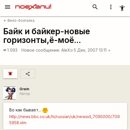
menu
search
more_vert
accessibility_new
Вело-болталка
arrow_back
Байк и байкер-новые
горизонты,ё-моё...
1 093
Новое сообщение:
AleXo
5 Дек, 2007 13:11
visibility
arrow_downward
notifications_active
share
Grein
Автор
Во как бывает...
:-/
http://news.bbc.co.uk/hi/russian/uk/newsid_7095000/709
5958.stm