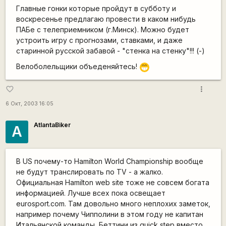
Главные гонки которые пройдут в субботу и
воскресенье предлагаю провести в каком нибудь
ПАБе с телеприемником (г.Минск). Можно будет
устроить игру с прогнозами, ставками, и даже
старинной русской забавой - "стенка на стенку"!!! (-)
Велоболельщики объеденяйтесь!
;D
more_vert
favorite_border
6 Окт, 2003 16:05
AtlantaBiker
A
В US почему-то Hamilton World Championship вообще
не будут транслировать по TV - a жалко.
Официальная Hamilton web site тоже не совсем богата
информацией. Лучше всех пока освещает
eurosport.com. Там довольно много неплохих заметок,
например почему Чипполини в этом году не капитан
Итальянской команды, Беттини из quick step вместо