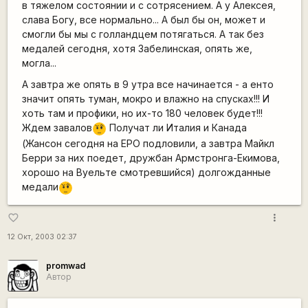
в тяжелом состоянии и с сотрясением. А у Алексея,
слава Богу, все нормально... А был бы он, может и
смогли бы мы с голландцем потягаться. А так без
медалей сегодня, хотя Забелинская, опять же,
могла...
А завтра же опять в 9 утра все начинается - а енто
значит опять туман, мокро и влажно на спусках!!! И
хоть там и профики, но их-то 180 человек будет!!!
Ждем завалов
Получат ли Италия и Канада
???
(Жансон сегодня на ЕРО подловили, а завтра Майкл
Берри за них поедет, дружбан Армстронга-Екимова,
хорошо на Вуельте смотревшийся) долгожданные
медали
???
more_vert
favorite_border
12 Окт, 2003 02:37
promwad
Автор