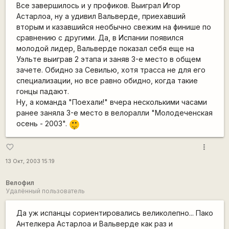
Все завершилось и у профиков. Выиграл Игор
Астарлоа, ну а удивил Вальверде, приехавший
вторым и казавшийся необычно свежим на финише по
сравнению с другими. Да, в Испании появился
молодой лидер, Вальверде показал себя еще на
Уэльте выиграв 2 этапа и заняв 3-е место в общем
зачете. Обидно за Севилью, хотя трасса не для его
специализации, но все равно обидно, когда такие
гонцы падают.
Ну, а команда "Поехали!" вчера несколькими часами
ранее заняла 3-е место в велоралли "Молодеченская
|-)
осень - 2003".
_)
more_vert
favorite_border
13 Окт, 2003 15:19
Велофил
Удалённый пользователь
Да уж испанцы сориентировались великолепно... Пако
Антелкера Астарлоа и Вальверде как раз и