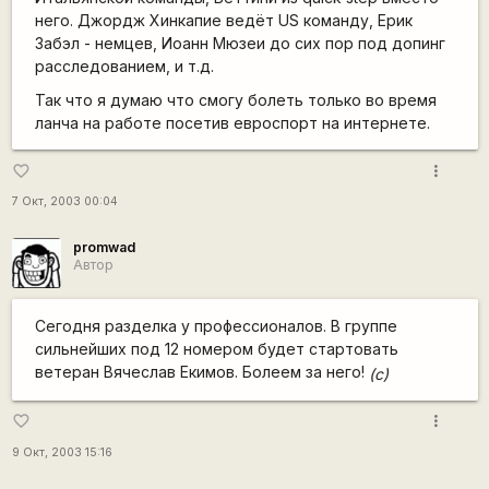
него. Джордж Хинкапие ведёт US команду, Ерик
Забэл - немцев, Иоанн Мюзеи до сих пор под допинг
расследованием, и т.д.
Так что я думаю что смогу болеть только во время
ланча на работе посетив евроспорт на интернете.
more_vert
favorite_border
7 Окт, 2003 00:04
promwad
Автор
Сегодня разделка у профессионалов. В группе
сильнейших под 12 номером будет стартовать
ветеран Вячеслав Екимов. Болеем за него!
(c)
more_vert
favorite_border
9 Окт, 2003 15:16