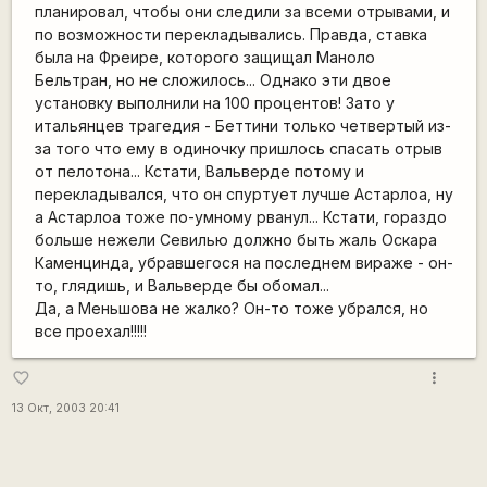
планировал, чтобы они следили за всеми отрывами, и
по возможности перекладывались. Правда, ставка
была на Фреире, которого защищал Маноло
Бельтран, но не сложилось... Однако эти двое
установку выполнили на 100 процентов! Зато у
итальянцев трагедия - Беттини только четвертый из-
за того что ему в одиночку пришлось спасать отрыв
от пелотона... Кстати, Вальверде потому и
перекладывался, что он спуртует лучше Астарлоа, ну
а Астарлоа тоже по-умному рванул... Кстати, гораздо
больше нежели Севилью должно быть жаль Оскара
Каменцинда, убравшегося на последнем вираже - он-
то, глядишь, и Вальверде бы обомал...
Да, а Меньшова не жалко? Он-то тоже убрался, но
все проехал!!!!!
more_vert
favorite_border
13 Окт, 2003 20:41