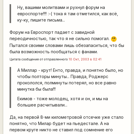
Ну, вашими молитвами и рухнул форум на
евроспорте!!!! :-( тока я там отметился, как всё,
ку-ку, пишите письма...
Форум на Евроспорт падает с завидной
=8
переодичностью, так что я не сильно помогал.
O
Пытался своими словами лишь обезапаситься, что бы
была возможность пообщаться с фанами.
Цитата сообщения от
отправленного
10 Окт, 2003 в 02:41
А Миллар - крут! Енто, правда, и понятно было, но
чтобы полторы минуты... Правда, Роджерс
прокололся, полминуты потерял, но все равно
минутка бы была!!!
Екимов - тоже молодец, хотя и он, и мы на
большее расчитывали...
Да, на первой 8-ми километровой отсечке уже стало
понятно, что Милар будет на пьедестале. А на
первом круге никто не ставил под сомнение его