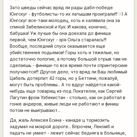
Зато шведы сейчас вряд ли рады дабл-победе
Юнгскуг - футболисты-то их латышам проиграли!!! :-) А
Юнгскуг все-таки молодец, хоть и халявила она за
спиной Забелинской и Кук. И какова, конечно,
бабушка! Уж лучше бы она доехала до финиша
первой, чем Юнгскуг - зря Ольга старалась!!!
Вообще, последний спуск оказывается еще
убийственнее подьемов! Горы хоть и тяжелые, но
достаточно пологие, а потому большой отрыв там не
сделаешь - финиши-то все время почти спринтерские
получаются!!! Другое дело, что вряд ли Ваш любимый
Цабель дотерпит 42 горы, но у Беттини, пожалуй,
могут быть проблемы... А то вдруг найдется какой-
нибудь еще товарищ из-под Локателли, как Сергей
Лагутин фром Узбекистан - столько, как он работал в
гонке андеров, живые люди не работают и финиш
потом не выигрывают...
Да, жаль Алексея Есина - канаде ц тормозить
задумал на мокрой дороге... Впрочем, Лекомб и
падать не умеет - лежит сейчас бедняга в больнице,