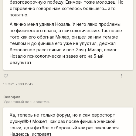
безоговорочную победу. Екимов- тоже молодец! Но
откровенно говоря нам хотелось большего... это
понятно.
А лично меня удивил Нозаль. У него явно проблемы
не физического плана, а психологические. Т.к. после
того как его обогнал Милар, он шел за ним тем же
темпом и до финиша его уже не упустил, держал
безопасное расстояние и все. Заяц-Милар, помог
Нозалю психологически и завез его на 5-ый
результат.
more_vert
favorite_border
10 Окт, 2003 15:42
Велофил
Удалённый пользователь
Ха, теперь не только форум, но и сам евроспорт
рухнул!!!:-( Может, как раз после финиша женской
гонки, да и футбол отборочный как раз закончился...
Надеюсь, исправят.