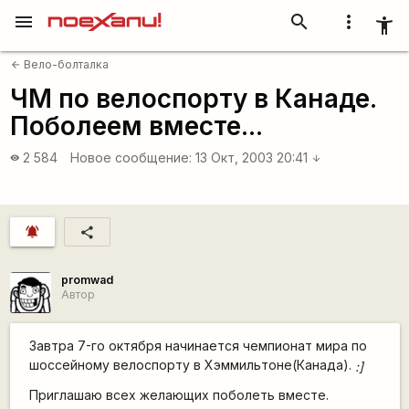
menu
search
more_vert
accessibility_new
Вело-болталка
arrow_back
ЧМ по велоспорту в Канаде.
Поболеем вместе...
2 584
Новое сообщение:
13 Окт, 2003 20:41
visibility
arrow_downward
notifications_active
share
promwad
Автор
Завтра 7-го октября начинается чемпионат мира по
шоссейному велоспорту в Хэммильтоне(Канада).
:]
Приглашаю всех желающих поболеть вместе.