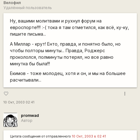
Велофил
Удалённый пользователь
Ну, вашими молитвами и рухнул форум на
евроспорте!!!! :-( тока я там отметился, как всё, ку-ку,
пишите письма...
А Миллар - крут! Енто, правда, и понятно было, но
чтобы полторы минуты... Правда, Роджерс
прокололся, полминуты потерял, но все равно
минутка бы была!!!
Екимов - тоже молодец, хотя и он, и мы на большее
расчитывали...
more_vert
favorite_border
10 Окт, 2003 02:41
promwad
Автор
Цитата сообщения от
отправленного
10 Окт, 2003 в 02:41