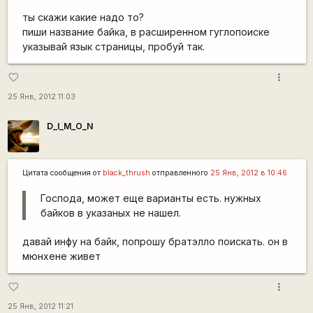
ты скажи какие надо то?
пиши название байка, в расширенном гуглопоиске
указывай язык страницы, пробуй так.
more_vert
favorite_border
25 Янв, 2012 11:03
D_I_M_O_N
Цитата сообщения от
black_thrush
отправленного
25 Янв, 2012 в 10:46
Господа, может еще варианты есть. нужных
байков в указаных не нашел.
давай инфу на байк, попрошу братэлло поискать. он в
мюнхене живет
more_vert
favorite_border
25 Янв, 2012 11:21