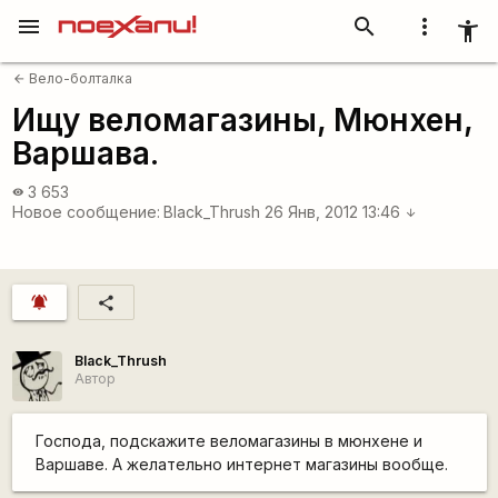
menu
search
more_vert
accessibility_new
Вело-болталка
arrow_back
Ищу веломагазины, Мюнхен,
Варшава.
3 653
visibility
Новое сообщение:
Black_Thrush
26 Янв, 2012 13:46
arrow_downward
notifications_active
share
Black_Thrush
Автор
Господа, подскажите веломагазины в мюнхене и
Варшаве. А желательно интернет магазины вообще.