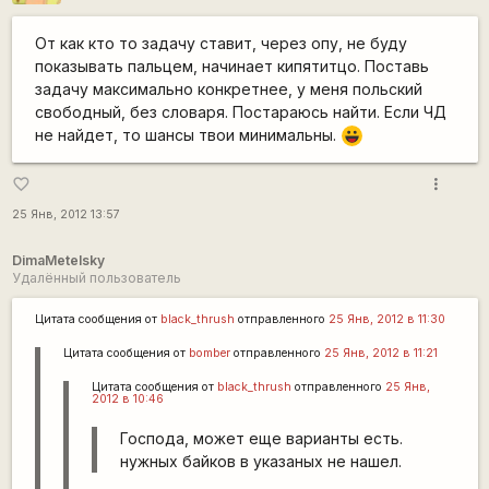
От как кто то задачу ставит, через опу, не буду
показывать пальцем, начинает кипятитцо. Поставь
задачу максимально конкретнее, у меня польский
свободный, без словаря. Постараюсь найти. Если ЧД
не найдет, то шансы твои минимальны.
|-))
more_vert
favorite_border
25 Янв, 2012 13:57
DimaMetelsky
Удалённый пользователь
Цитата сообщения от
black_thrush
отправленного
25 Янв, 2012 в 11:30
Цитата сообщения от
bomber
отправленного
25 Янв, 2012 в 11:21
Цитата сообщения от
black_thrush
отправленного
25 Янв,
2012 в 10:46
Господа, может еще варианты есть.
нужных байков в указаных не нашел.