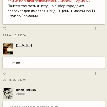
самый большой велосипедный магазин Германии
Пантер там хоть и нету, но выбор городских
велосипедов имеется + видны цены + магазинов 13
штук по Германии
more_vert
favorite_border
25 Янв, 2012 15:16
D_I_M_O_N
в личке
more_vert
favorite_border
26 Янв, 2012 12:07
Black_Thrush
Автор