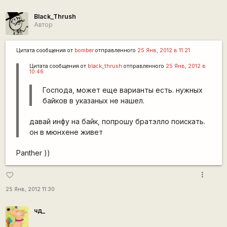
Black_Thrush
Автор
Цитата сообщения от
bomber
отправленного
25 Янв, 2012 в 11:21
Цитата сообщения от
black_thrush
отправленного
25 Янв, 2012 в
10:46
Господа, может еще варианты есть. нужных
байков в указаных не нашел.
давай инфу на байк, попрошу братэлло поискать.
он в мюнхене живет
Panther ))
more_vert
favorite_border
25 Янв, 2012 11:30
чд_