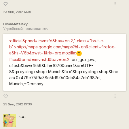
more_vert
favorite_border
23 Янв, 2012 13:19
DimaMetelsky
Удалённый пользователь
:official&prmd=imvnsfd&bav=on.2," class="bs-t-c-
b">http://maps.google.com/maps?hl=en&client=firefox-
a&hs=V6b&pwst=1&rls=org.mozilla:
:o
fficial&prmd=imvnsfd&bav=on.2,
or.r_gc.r_pw.,
cf.osb&biw=1559&bih=1070&um=1&ie=UTF-
8&q=cycling+shop+Munich&fb=1&hq=cycling+shop&hne
ar=0x479e75f9a38c5fd9:0x10cb84a7db1987d,
Munich,+Germany
more_vert
favorite_border
23 Янв, 2012 13:39
чд_