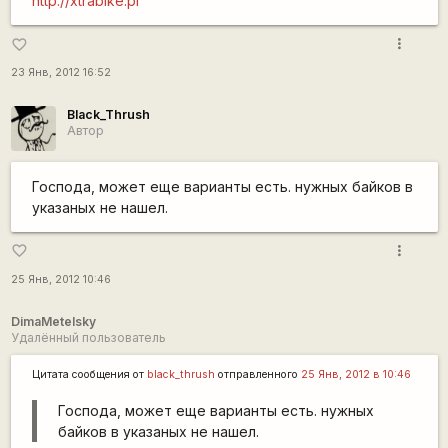
http://xtrabike.pl
more_vert
favorite_border
23 Янв, 2012 16:52
Black_Thrush
Автор
Господа, может еще варианты есть. нужных байков в
указаных не нашел.
more_vert
favorite_border
25 Янв, 2012 10:46
DimaMetelsky
Удалённый пользователь
Цитата сообщения от
black_thrush
отправленного
25 Янв, 2012 в 10:46
Господа, может еще варианты есть. нужных
байков в указаных не нашел.