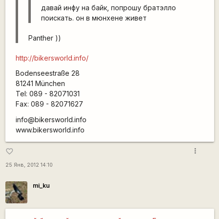
давай инфу на байк, попрошу братэлло
поискать. он в мюнхене живет
Panther ))
http://bikersworld.info/
Bodenseestraße 28
81241 München
Tel: 089 - 82071031
Fax: 089 - 82071627
info@bikersworld.info
www.bikersworld.info
more_vert
favorite_border
25 Янв, 2012 14:10
mi_ku