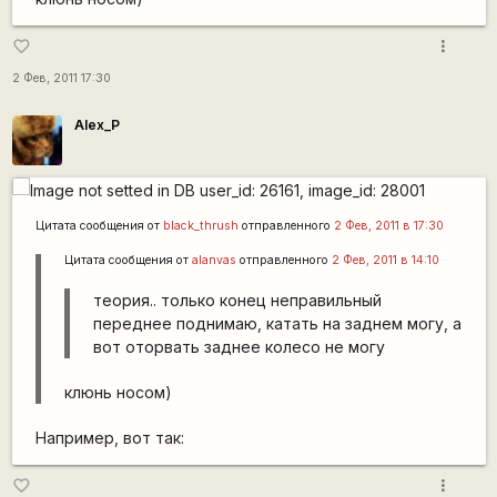
more_vert
favorite_border
2 Фев, 2011 17:30
Alex_P
Цитата сообщения от
black_thrush
отправленного
2 Фев, 2011 в 17:30
Цитата сообщения от
alanvas
отправленного
2 Фев, 2011 в 14:10
теория.. только конец неправильный
переднее поднимаю, катать на заднем могу, а
вот оторвать заднее колесо не могу
клюнь носом)
Например, вот так:
more_vert
favorite_border