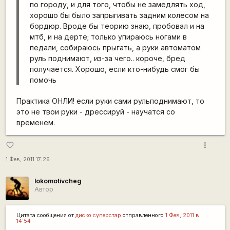
по городу, и для того, чтобы не замедлять ход,
хорошо бы было запрыгивать задним колесом на
бордюр. Вроде бы теорию знаю, пробовал и на
мтб, и на дерте; только упираюсь ногами в
педали, собираюсь прыгать, а руки автоматом
руль поднимают, из-за чего.. короче, бред
получается. Хорошо, если кто-нибудь смог бы
помочь
Практика ОНЛИ! если руки сами рульподнимают, то
это не твои руки - дрессируй - научатся со
временем.
more_vert
favorite_border
1 Фев, 2011 17:26
lokomotivcheg
Автор
Цитата сообщения от
диско суперстар
отправленного
1 Фев, 2011 в
14:54