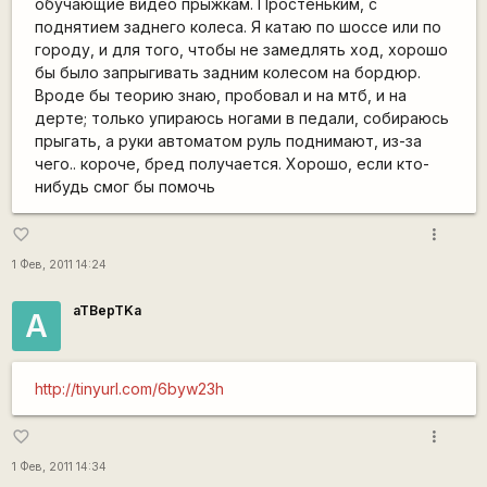
обучающие видео прыжкам. Простеньким, с
поднятием заднего колеса. Я катаю по шоссе или по
городу, и для того, чтобы не замедлять ход, хорошо
бы было запрыгивать задним колесом на бордюр.
Вроде бы теорию знаю, пробовал и на мтб, и на
дерте; только упираюсь ногами в педали, собираюсь
прыгать, а руки автоматом руль поднимают, из-за
чего.. короче, бред получается. Хорошо, если кто-
нибудь смог бы помочь
more_vert
favorite_border
1 Фев, 2011 14:24
aTBepTKa
A
http://tinyurl.com/6byw23h
more_vert
favorite_border
1 Фев, 2011 14:34