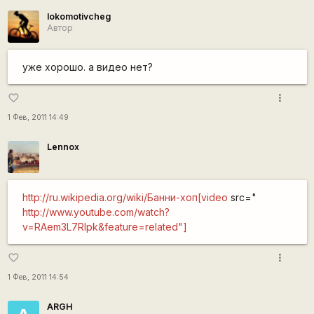
lokomotivcheg
Автор
уже хорошо. а видео нет?
more_vert
favorite_border
1 Фев, 2011 14:49
Lennox
http://ru.wikipedia.org/wiki/Банни-хоп[video
src="
http://www.youtube.com/watch?
v=RAem3L7Rlpk&feature=related"]
more_vert
favorite_border
1 Фев, 2011 14:54
ARGH