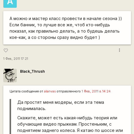
A
А можно и мастер класс провести в начале сезона ))
Если банник, то лучше все же, чтоб кто-нибудь
показал, как правильно делать, а то будешь делать
кое-как, а со стороны сразу видно будет )
more_vert
favorite_border
1 Фев, 2011 17:21
Black_Thrush
Цитата сообщения от
alanvas
отправленного
1 Фев, 2011 в 14:24
Да простят меня модеры, если эта тема
поднималась.
Скажите, может есть какая-нибудь теория или
обучающие видео прыжкам. Простеньким, с
поднятием заднего колеса. Я катаю по шоссе или