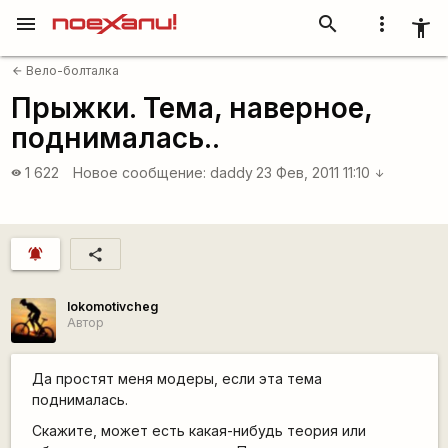
menu
search
more_vert
accessibility_new
Вело-болталка
arrow_back
Прыжки. Тема, наверное,
поднималась..
1 622
Новое сообщение:
daddy
23 Фев, 2011 11:10
visibility
arrow_downward
notifications_active
share
lokomotivcheg
Автор
Да простят меня модеры, если эта тема
поднималась.
Скажите, может есть какая-нибудь теория или