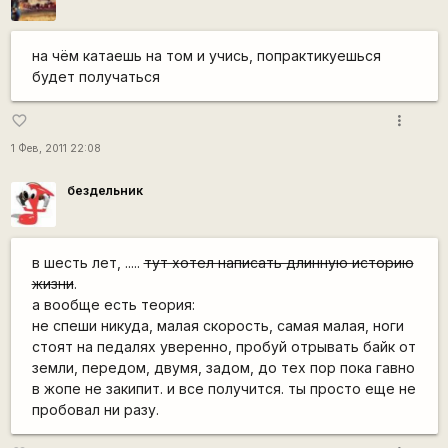
на чём катаешь на том и учись, попрактикуешься
будет получаться
more_vert
favorite_border
1 Фев, 2011 22:08
бездельник
в шесть лет, .....
тут хотел написать длинную историю
жизни
.
а вообще есть теория:
не спеши никуда, малая скорость, самая малая, ноги
стоят на педалях уверенно, пробуй отрывать байк от
земли, передом, двумя, задом, до тех пор пока гавно
в жопе не закипит. и все получится. ты просто еще не
пробовал ни разу.