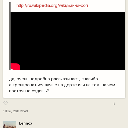
http://ru.wikipedia.org/wiki/Банни-хоп
да, очень подробно рассказывает, спасибо
а тренироваться лучше на дерте или на том, на чем
постоянно ездишь?
more_vert
favorite_border
1 Фев, 2011 19:43
Lennox