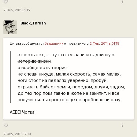
more_vert
favorite_border
2 Фев, 2011 01:15
Black_Thrush
Цитата сообщения от
бездельник
отправленного
2 Фев, 2011 в 01:15
в шесть лет, .....
тут хотел написать длинную
историю жизни
.
а вообще есть теория:
не спеши никуда, малая скорость, самая малая,
ноги стоят на педалях уверенно, пробуй
отрывать байк от земли, передом, двумя, задом,
до тех пор пока гавно в жопе не закипит. и все
получится. ты просто еще не пробовал ни разу.
АЕЕЕ! Чотка!
more_vert
favorite_border
2 Фев, 2011 02:10