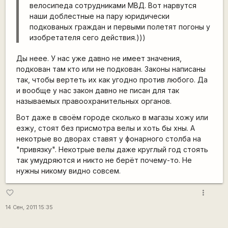
велосипеда сотрудниками МВД. Вот нарвутся
наши доблестные на пару юридически
подкованых граждан и первыми полетят погоны у
изобретателя сего действия.)))
Ды неее. У нас уже давно не имеет значения,
подкован там кто или не подкован. Законы написаны
так, чтобы вертеть их как угодно против любого. Да
и вообще у нас закон давно не писан для так
называемых правоохранительных органов.
Вот даже в своём городе сколько в магазы хожу или
езжу, стоят без присмотра велы и хоть бы хны. А
некотрые во дворах ставят у фонарного столба на
"привязку". Некотрые велы даже круглый год стоять
так умудряются и никто не берёт почему-то. Не
нужны никому видно совсем.
more_vert
favorite_border
14 Сен, 2011 15:35