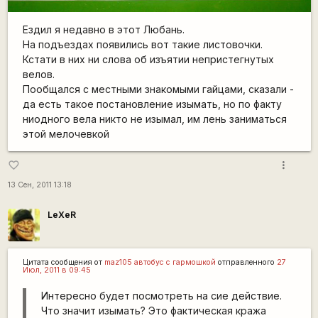
Ездил я недавно в этот Любань.
На подъездах появились вот такие листовочки.
Кстати в них ни слова об изъятии непристегнутых
велов.
Пообщался с местными знакомыми гайцами, сказали -
да есть такое постановление изымать, но по факту
ниодного вела никто не изымал, им лень заниматься
этой мелочевкой
more_vert
favorite_border
13 Сен, 2011 13:18
LeXeR
Цитата сообщения от
maz105 автобус с гармошкой
отправленного
27
Июл, 2011 в 09:45
Интересно будет посмотреть на сие действие.
Что значит изымать? Это фактическая кража