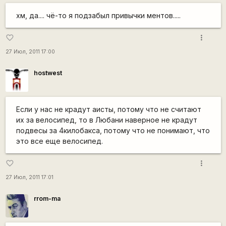
хм, да.... чё-то я подзабыл привычки ментов.....
more_vert
favorite_border
27 Июл, 2011 17:00
hostwest
Если у нас не крадут аисты, потому что не считают
их за велосипед, то в Любани наверное не крадут
подвесы за 4килобакса, потому что не понимают, что
это все еще велосипед.
more_vert
favorite_border
27 Июл, 2011 17:01
rrom-ma