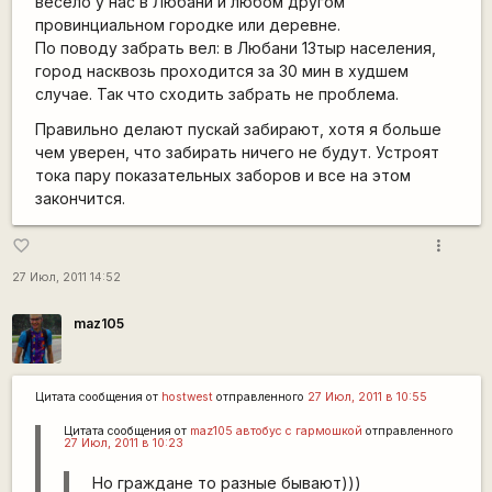
весело у нас в Любани и любом другом
провинциальном городке или деревне.
По поводу забрать вел: в Любани 13тыр населения,
город насквозь проходится за 30 мин в худшем
случае. Так что сходить забрать не проблема.
Правильно делают пускай забирают, хотя я больше
чем уверен, что забирать ничего не будут. Устроят
тока пару показательных заборов и все на этом
закончится.
more_vert
favorite_border
27 Июл, 2011 14:52
maz105
Цитата сообщения от
hostwest
отправленного
27 Июл, 2011 в 10:55
Цитата сообщения от
maz105 автобус с гармошкой
отправленного
27 Июл, 2011 в 10:23
Но граждане то разные бывают)))