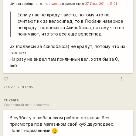
Цитата сообщения от
hostwest
отправленного
27 Июл, 2011 в 17:01
Если у нас не крадут аисты, потому что не
считают их за велосипед, то в Любани наверное
не крадут подвесы за 4килобакса, потому что не
понимают, что это все еще велосипед.
их (подвесы за 4килобакса) не крадут, потому что их
там нет.
Ни разу не видел там приличный вел, хотя бы за 0,
5кб
more_vert
favorite_border
27 Июл, 2011 17:05
Yuksare
Удалённый пользователь
В субботу в любаньском районе оставлял без
присмотра под магазином свой куб двухподвес.
Полет нормальный
:)