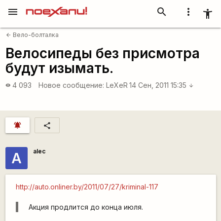
menu
search
more_vert
accessibility_new
Вело-болталка
arrow_back
Велосипеды без присмотра
будут изымать.
4 093
Новое сообщение:
LeXeR
14 Сен, 2011 15:35
visibility
arrow_downward
notifications_active
share
alec
А
http://auto.onliner.by/2011/07/27/kriminal-117
Акция продлится до конца июля.