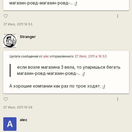
магазин-ровд-магазин-ровд-...
:]
more_vert
favorite_border
27 Июл, 2011 16:53
Stranger
Цитата сообщения от
alec
отправленного
27 Июл, 2011 в 16:53
если возле магазина 3 вела, то упаришься бегать
магазин-ровд-магазин-ровд-...
:]
А хорошие компании как раз по трое ходят.
:]
more_vert
favorite_border
27 Июл, 2011 16:58
alec
А