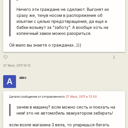
Ничего эти граждане не сделают. Выгонят их
сразу же, ткнув носом в распоряжение об
изъятии с целью предотвращения, да еще и
бабки возьмут за "заботу". А вообще хоть на
копеечный замок можно разориться.
Ой мало вы знаете о гражданах...)))
more_vert
favorite_border
27 Июл, 2011 16:12
alec
А
Цитата сообщения от
отправленного
27 Июл, 2011 в 13:50
зачем в машину? если можно сесть и поехать на
нем! это не автомобиль эвакуатором забирать!
если возле магазина 3 вела, то упаришься бегать