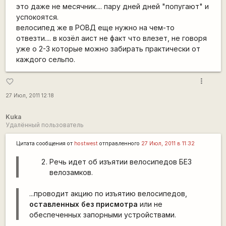
это даже не месячник.... пару дней дней "попугают" и
успокоятся.
велосипед же в РОВД еще нужно на чем-то
отвезти.... в козёл аист не факт что влезет, не говоря
уже о 2-3 которые можно забирать практически от
каждого сельпо.
more_vert
favorite_border
27 Июл, 2011 12:18
Kuka
Удалённый пользователь
Цитата сообщения от
hostwest
отправленного
27 Июл, 2011 в 11:32
Речь идет об изъятии велосипедов БЕЗ
велозамков.
...проводит акцию по изъятию велосипедов,
оставленных без присмотра
или не
обеспеченных запорными устройствами.