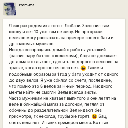
rrom-ma
Я как раз родом из этого г. Любани. Закончил там
школу и лет 10 уже там не живу. Но про кражи
великов могу рассказать на примере своего бати и
др знакомых мужиков.
Иногда возвращаясь домой с работы уставший
(распив пару батлов с коллегами), баця не доезжает
до дома и отдыхает, гденить по дороге в лесочке на
травке, когда проснется вела нет.
Таким и
|-))
подобными образом за 1 год у бати уходит от одного
до двух велов. Я уже сбился со счета, последнее,
что помню это 8 велов за Н-ный период. Ниодного
менты найти не смогли. Велы всегда аисты.
Часто мужичкам не хватает выпитого и они летят на
веле в ближайший магаз за догоном, петляя от
обочины до разделительной. Вел кидают без
присмотра, тк некогда, трубы же горят.
Бац,
|-))
опять вела нет. И таких примеров много. Вот так