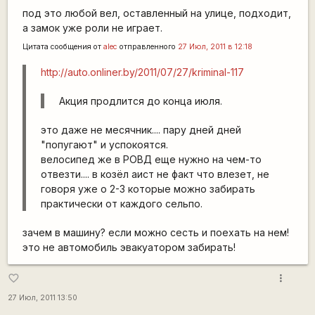
под это любой вел, оставленный на улице, подходит,
а замок уже роли не играет.
Цитата сообщения от
alec
отправленного
27 Июл, 2011 в 12:18
http://auto.onliner.by/2011/07/27/kriminal-117
Акция продлится до конца июля.
это даже не месячник.... пару дней дней
"попугают" и успокоятся.
велосипед же в РОВД еще нужно на чем-то
отвезти.... в козёл аист не факт что влезет, не
говоря уже о 2-3 которые можно забирать
практически от каждого сельпо.
зачем в машину? если можно сесть и поехать на нем!
это не автомобиль эвакуатором забирать!
more_vert
favorite_border
27 Июл, 2011 13:50