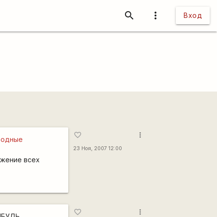
search
more_vert
Вход
more_vert
favorite_border
родные
23 Ноя, 2007 12:00
ожение всех
more_vert
favorite_border
НИБУДЬ