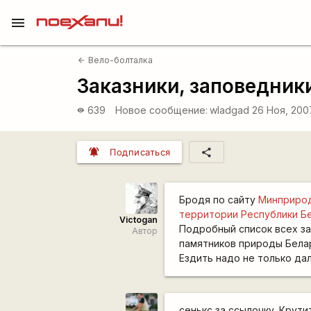
menu
Вело-болталка
arrow_back
Заказники, заповедники
639
Новое сообщение:
wladgad
26 Ноя, 200
visibility
notifications_active
share
Подписаться
Бродя по сайту
Минприро
территории Республики Б
Victogan
Подробный список всех з
Автор
памятников природы Бела
Ездить надо не только да
сенькс за ссылочку. Крути