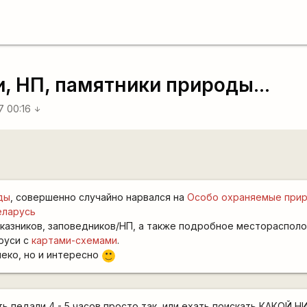
, НП, памятники природы...
7 00:16
arrow_downward
ды
, совершенно случайно нарвался на
Особо охраняемые при
еларусь
аказников, заповедников/НП, а также подробное местораспол
руси с
картами-схемами
.
леко, но и интересно
:)
ть педали 4 - 5 часов просто так, или ехать поискать КАКОЙ 