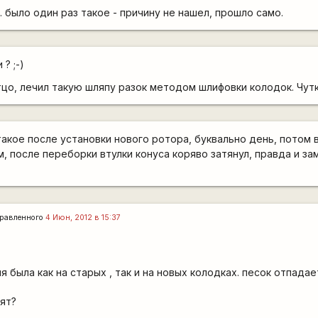
. было один раз такое - причину не нашел, прошло само.
? ;-)
тцо, лечил такую шляпу разок методом шлифовки колодок. Чутк
акое после установки нового ротора, буквально день, потом в
, после переборки втулки конуса коряво затянул, правда и за
равленного
4 Июн, 2012 в 15:37
 была как на старых , так и на новых колодках. песок отпадае
ят?