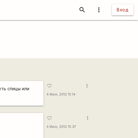
search
more_vert
Вход
more_vert
favorite_border
уть спицы или
4 Июн, 2012 15:14
more_vert
favorite_border
4 Июн, 2012 15:37