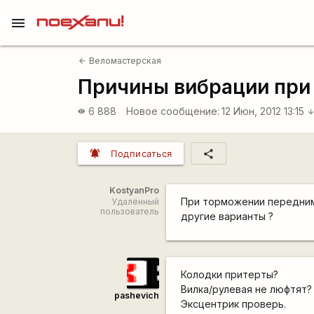
menu
Веломастерская
arrow_back
Причины вибрации при
6 888
Новое сообщение:
12 Июн, 2012 13:15
visibility
arrow_downwa
notifications_active
share
Подписаться
KostyanPro
При торможении передним 
Удалённый
пользователь
другие варианты ?
Колодки притерты?
Вилка/рулевая не люфтят?
pashevich
Эксцентрик проверь.