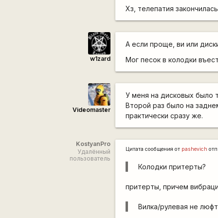
Хз, телепатия закончилась
А если проще, ви или диски 
w1zard
Мог песок в колодки въес
У меня на дисковых было т
Второй раз было на заднем
Videomaster
практически сразу же.
KostyanPro
Цитата сообщения от
pashevich
отп
Удалённый
пользователь
Колодки притерты?
притерты, причем вибрация
Вилка/рулевая не люфт