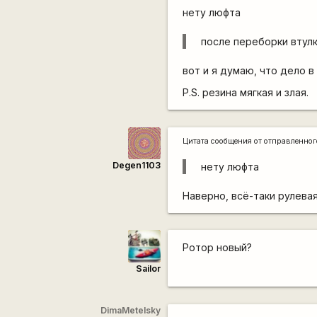
нету люфта
после переборки втулк
вот и я думаю, что дело в
P.S. резина мягкая и злая.
Цитата сообщения от
отправленно
Degen1103
нету люфта
Наверно, всё-таки рулевая
Ротор новый?
Sailor
DimaMetelsky