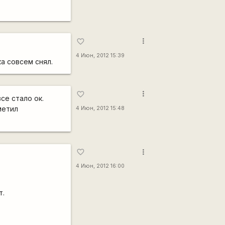
more_vert
favorite_border
4 Июн, 2012 15:39
а совсем снял.
more_vert
favorite_border
се стало ок.
метил
4 Июн, 2012 15:48
more_vert
favorite_border
4 Июн, 2012 16:00
т.