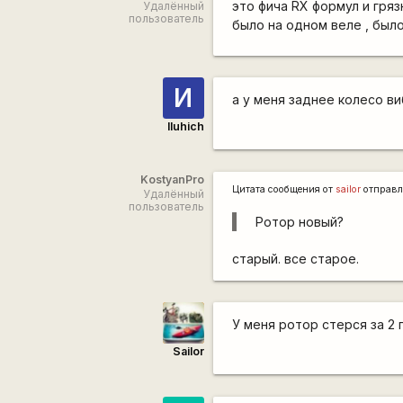
это фича RX формул и гряз
Удалённый
пользователь
было на одном веле , был
И
а у меня заднее колесо в
Iluhich
KostyanPro
Цитата сообщения от
sailor
отправл
Удалённый
пользователь
Ротор новый?
старый. все старое.
У меня ротор стерся за 2 
Sailor