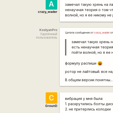
А
замечал такую хрень на ла
ненаучная теория о том ч
crazy_wader
волной, но я ее никому не
KostyanPro
Цитата сообщения от
crazy_wader
о
Удалённый
пользователь
замечал такую хрень н
есть ненаучная теория
пойти волной, но я ее
формулу распиши
|-))
ротор не лайтовый. все 
В общем версии понятны..
С
вибрация у мня была:
1. раскрутились болты дис
GrounD
2. не притерлись колодки