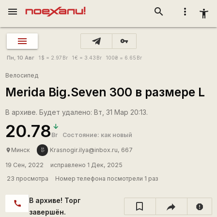
menu
search
more_vert
accessibility_new
vpn_key
Пн, 10 Авг
1
$
= 2.97
Br
1
€
= 3.43
Br
100
₴
= 6.65
Br
Велосипед
Merida Big.Seven 300 в размере L
В архиве. Будет удалено: Вт, 31 Мар 20:13.
20.78
Br
Состояние: как новый
Минск
Krasnogir.ilya@inbox.ru, 667
place
19 Сен, 2022
исправлено 1 Дек, 2025
23 просмотра
Номер телефона посмотрели 1 раз
В архиве! Торг
call
report
завершён.