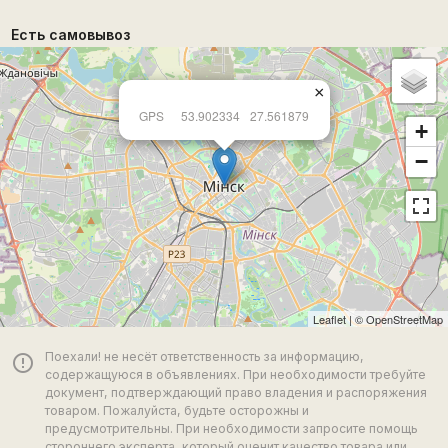
Есть самовывоз
×
GPS
53.902334
27.561879
+
−
Leaflet
| ©
OpenStreetMap
Поехали! не несёт ответственность за информацию,
error_outline
содержащуюся в объявлениях. При необходимости требуйте
документ, подтверждающий право владения и распоряжения
товаром. Пожалуйста, будьте осторожны и
предусмотрительны. При необходимости запросите помощь
стороннего эксперта, который оценит качество товара или