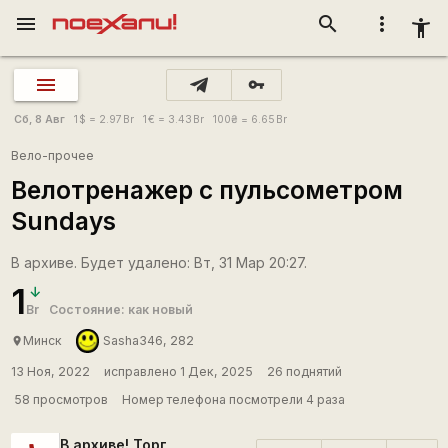
menu
search
more_vert
accessibility_new
vpn_key
Сб, 8 Авг
1
$
= 2.97
Br
1
€
= 3.43
Br
100
₴
= 6.65
Br
Вело-прочее
Велотренажер с пульсометром
Sundays
В архиве. Будет удалено: Вт, 31 Мар 20:27.
1
Br
Состояние: как новый
Минск
Sasha346, 282
place
13 Ноя, 2022
исправлено 1 Дек, 2025
26 поднятий
58 просмотров
Номер телефона посмотрели 4 раза
В архиве! Торг