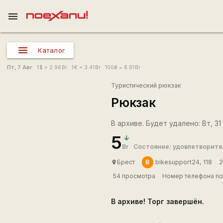
menu
Каталог
Пт, 7 Авг
1
$
= 2.96
Br
1
€
= 3.41
Br
100
₴
= 6.61
Br
Туристический рюкзак
Рюкзак
В архиве. Будет удалено: Вт, 31 
5
Br
Состояние: удовлетворите
B
Брест
bikesupport24, 118
2
place
54 просмотра
Номер телефона по
В архиве! Торг завершён.