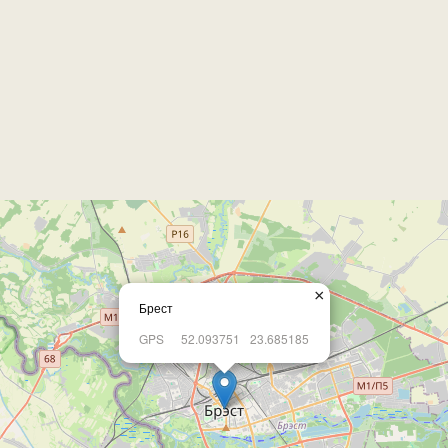
×
Брест
GPS
52.093751
23.685185