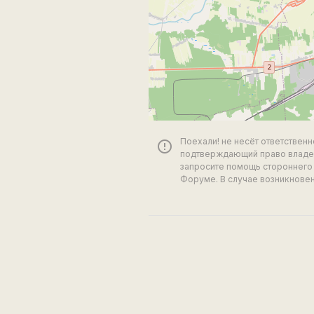
Поехали! не несёт ответствен
error_outline
подтверждающий право владен
запросите помощь стороннего 
Форуме. В случае возникновен