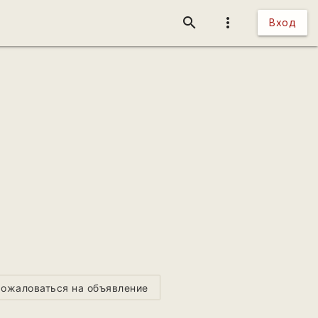
search
more_vert
Вход
ожаловаться на объявление