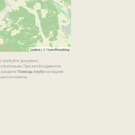
Leaflet
| ©
OpenStreetMap
и требуйте документ,
мотрительны. При необходимости
в разделе
Помощь клуба
на нашем
раются помочь.