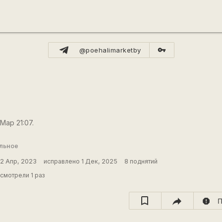
vpn_key
@poehalimarketby
Мар 21:07.
льное
2 Апр, 2023
исправлено 1 Дек, 2025
8 поднятий
смотрели 1 раз
report
П